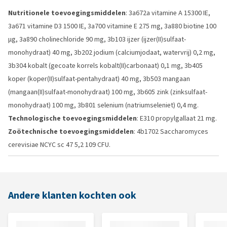
Nutritionele toevoegingsmiddelen
: 3a672a vitamine A 15300 IE,
3a671 vitamine D3 1500 IE, 3a700 vitamine E 275 mg, 3a880 biotine 100
µg, 3a890 cholinechloride 90 mg, 3b103 ijzer (ijzer(II)sulfaat-
monohydraat) 40 mg, 3b202 jodium (calciumjodaat, watervrij) 0,2 mg,
3b304 kobalt (gecoate korrels kobalt(II)carbonaat) 0,1 mg, 3b405
koper (koper(II)sulfaat-pentahydraat) 40 mg, 3b503 mangaan
(mangaan(II)sulfaat-monohydraat) 100 mg, 3b605 zink (zinksulfaat-
monohydraat) 100 mg, 3b801 selenium (natriumseleniet) 0,4 mg.
Technologische toevoegingsmiddelen
: E310 propylgallaat 21 mg.
Zoötechnische toevoegingsmiddelen
: 4b1702 Saccharomyces
cerevisiae NCYC sc 47 5,2 109 CFU.
Andere klanten kochten ook