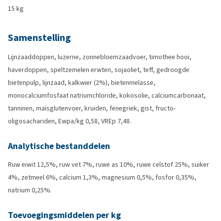
15 kg
Samenstelling
Lijnzaaddoppen, luzerne, zonnebloemzaadvoer, timothee hooi,
haverdoppen, speltzemelen erwten, sojaoliet, teff, gedroogde
bietenpulp, lijnzaad, kalkwier (2%), bietenmelasse,
monocalciumfosfaat natriumchloride, kokosolie, calciumcarbonaat,
tanninen, maïsglutenvoer, kruiden, fenegriek, gist, fructo-
oligosachariden, Ewpa/kg 0,58, VREp 7,48.
Analytische bestanddelen
Ruw eiwit 12,5%, ruw vet 7%, ruwe as 10%, ruwe celstof 25%, suiker
4%, zetmeel 6%, calcium 1,3%, magnesium 0,5%, fosfor 0,35%,
natrium 0,25%.
Toevoegingsmiddelen per kg