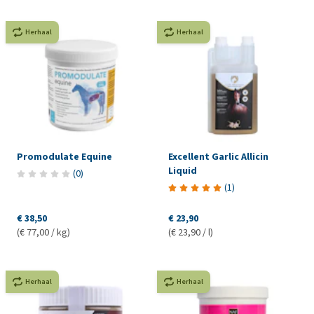
Herhaal
Herhaal
Promodulate Equine
Excellent Garlic Allicin
Liquid
(
0
)
(
1
)
€ 38,50
€ 23,90
(€ 77,00 / kg)
(€ 23,90 / l)
Herhaal
Herhaal