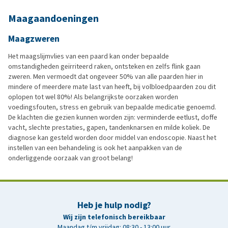
Maagaandoeningen
Maagzweren
Het maagslijmvlies van een paard kan onder bepaalde
omstandigheden geïrriteerd raken, ontsteken en zelfs flink gaan
zweren. Men vermoedt dat ongeveer 50% van alle paarden hier in
mindere of meerdere mate last van heeft, bij volbloedpaarden zou dit
oplopen tot wel 80%! Als belangrijkste oorzaken worden
voedingsfouten, stress en gebruik van bepaalde medicatie genoemd.
De klachten die gezien kunnen worden zijn: verminderde eetlust, doffe
vacht, slechte prestaties, gapen, tandenknarsen en milde koliek. De
diagnose kan gesteld worden door middel van endoscopie. Naast het
instellen van een behandeling is ook het aanpakken van de
onderliggende oorzaak van groot belang!
Heb je hulp nodig?
Wij zijn telefonisch bereikbaar
Maandag t/m vrijdag: 08:30 - 13:00 uur