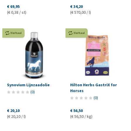
€ 69,95
€ 34,20
(€ 0,38 / st)
(€ 570,00 / l)
Herhaal
Herhaal
Synovium Lijnzaadolie
Hilton Herbs GastriX for
Horses
(
0
)
(
0
)
€ 20,10
€ 56,50
(€ 20,10 / l)
(€ 56,50 / kg)