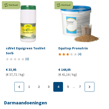
Herhaal
Herhaal
cdVet Equigreen ToxiVet
Equitop Pronutrin
Sorb
(
4
)
(
0
)
€ 33,95
€ 144,05
(€ 37,72 / kg)
(€ 41,16 / kg)
...
1
2
3
4
5
7
Darmaandoeningen