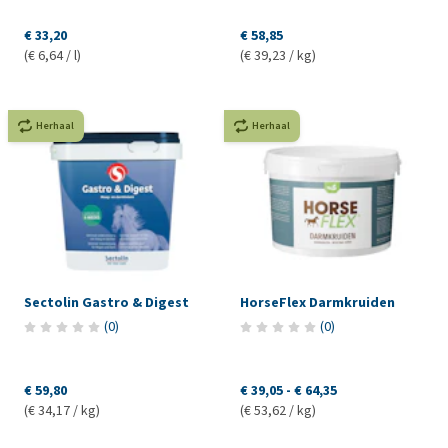
€ 33,20
€ 58,85
(€ 6,64 / l)
(€ 39,23 / kg)
Herhaal
Herhaal
Sectolin Gastro & Digest
HorseFlex Darmkruiden
(
0
)
(
0
)
€ 59,80
€ 39,05
-
€ 64,35
(€ 34,17 / kg)
(€ 53,62 / kg)