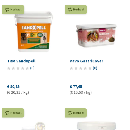
Herhaal
Herhaal
TRM SandXpell
Pavo GastriCover
(
0
)
(
0
)
€ 80,85
€ 77,65
(€ 20,21 / kg)
(€ 15,53 / kg)
Herhaal
Herhaal