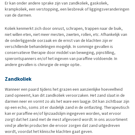
Er kan onder andere sprake zijn van zandkoliek, gaskoliek,
krampkoliek, een verstopping, een liesbreuk of liggingsveranderingen
van de darmen.
Koliek kenmerkt zich door onrust, schrapen, trappen naar de buik,
niet willen eten, niet meer mesten, zweten, rollen, etc. Afhankelijk van
de onderliggende oorzaak en de ernst van de klachten zijn er
verschillende behandelingen mogelijk. In sommige gevallen is
conservatieve therapie door middel van beweging, pijnstilling,
spierontspanners en/of het ingeven van paraffine voldoende. In
andere gevallen is chirurgie de enige optie..
Zandkoliek
Wanneer een paard tijdens het grazen een aanzienlijke hoeveelheid
zand opneemt, kan dit zandkoliek veroorzaken. Het zand slaat in de
darmen neer en vormt zo als het ware een laagje. Dit kan zichtbaar zijn
op een echo, soms zit er duidelijk zand in de ontlasting. Therapeutisch
kan er paraffine en/of lijnzaadslijm ingegeven worden, wat ervoor
zorgt dat het zand met de mest afgevoerd wordt. In ons assortiment
vind je allerlei producten die ervoor zorgen dat zand uitgedreven
wordt, voordat het klinische klachten gaat geven.