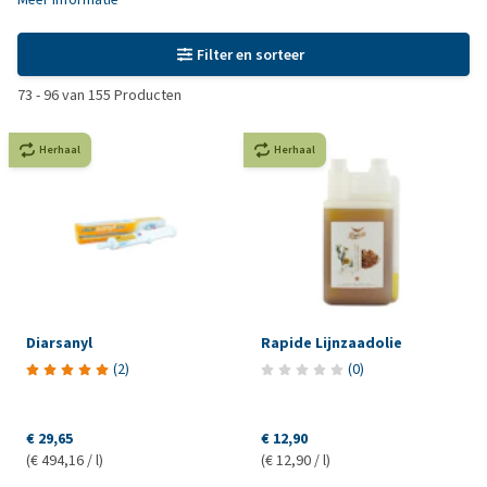
Filter en sorteer
73
-
96
van
155
Producten
Herhaal
Herhaal
Diarsanyl
Rapide Lijnzaadolie
(
2
)
(
0
)
€ 29,65
€ 12,90
(€ 494,16 / l)
(€ 12,90 / l)