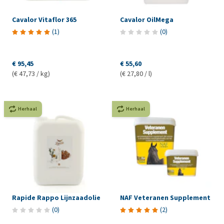
Cavalor Vitaflor 365
Cavalor OilMega
(
1
)
(
0
)
€ 95,45
€ 55,60
(€ 47,73 / kg)
(€ 27,80 / l)
Herhaal
Herhaal
Rapide Rappo Lijnzaadolie
NAF Veteranen Supplement
(
0
)
(
2
)