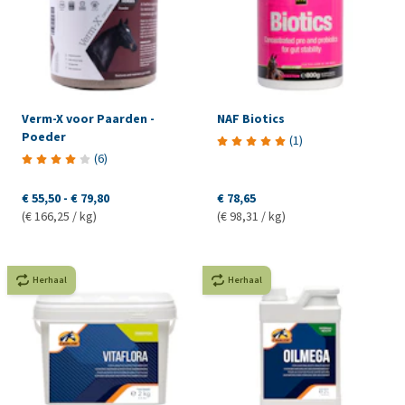
Verm-X voor Paarden -
NAF Biotics
Poeder
(
1
)
(
6
)
€ 55,50
-
€ 79,80
€ 78,65
(€ 166,25 / kg)
(€ 98,31 / kg)
Herhaal
Herhaal