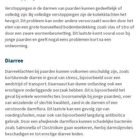
Verstoppingen in de darmen van paarden kunnen gedeeltelijk of
volledig zijn. Bij volledige verstoppingen zijn de koliekklachten het
hevigst. Dit probleem kan onder andere veroorzaakt worden door het
eten van een grote hoeveelheid bodembedekking zoals vlas of stro of
door een zware wormenbesmetting. Dit laatste komt vooral voor bij
jonge paarden en geeft nogal eens problemen kort na een
ontworming.
Diarree
Diarreeklachten bij paarden kunnen volkomen onschuldig zijn, zoals
kortdurende diarree in geval van stress, bijvoorbeeld voor een
wedstrijd of transport. Daarnaast kan dunne ontlasting ook een
ernstigere onderliggende oorzaak hebben. Dit is bijvoorbeeld het
geval bij enkele worminfecties (voornamelijk bij jonge paarden), voer
van wisselende of slechte kwaliteit, zand in de darmen of een
verstoorde darmflora. Dit laatste kan een gevolg zijn van
voedingsfouten, maar ook van bijvoorbeeld langdurig antibiotica
gebruik. Door een afwijkende darmflora kunnen schadelijke bacteriën
zoals Salmonella of Clostridium gaan woekeren, hierbij darmslijmvlies
beschadigen en tot ernstige diarree leiden.