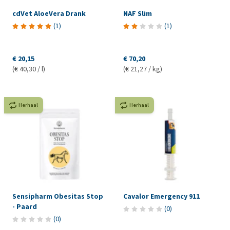
cdVet AloeVera Drank
NAF Slim
(
1
)
(
1
)
€ 20,15
€ 70,20
(€ 40,30 / l)
(€ 21,27 / kg)
Herhaal
Herhaal
Sensipharm Obesitas Stop
Cavalor Emergency 911
- Paard
(
0
)
(
0
)