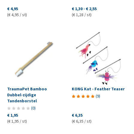
€ 4,95
€ 1,30
-
€ 2,55
(€ 4,95 / st)
(€ 1,28 / st)
TraumaPet Bamboo
KONG Kat - Feather Teaser
Dubbel-zijdige
(
9
)
Tandenborstel
(
0
)
€ 1,95
€ 6,35
(€ 1,95 / st)
(€ 6,35 / st)