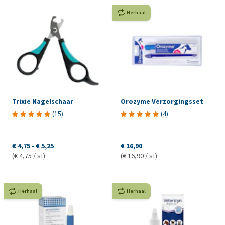
Herhaal
Trixie Nagelschaar
Orozyme Verzorgingsset
(
15
)
(
4
)
€ 4,75
-
€ 5,25
€ 16,90
(€ 4,75 / st)
(€ 16,90 / st)
Herhaal
Herhaal