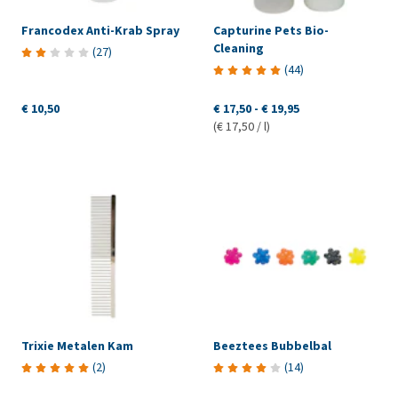
Francodex Anti-Krab Spray
Capturine Pets Bio-
Cleaning
(
27
)
(
44
)
€ 10,50
€ 17,50
-
€ 19,95
(€ 17,50 / l)
Trixie Metalen Kam
Beeztees Bubbelbal
(
2
)
(
14
)