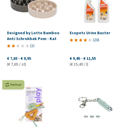
Designed by Lotte Bamboo
Ecopets Urine Buster
Anti-Schrokbak Pom - Kat
(
20
)
(
1
)
€ 7,65
-
€ 8,95
€ 9,45
-
€ 11,55
(€ 7,65 / st)
(€ 15,40 / l)
Herhaal