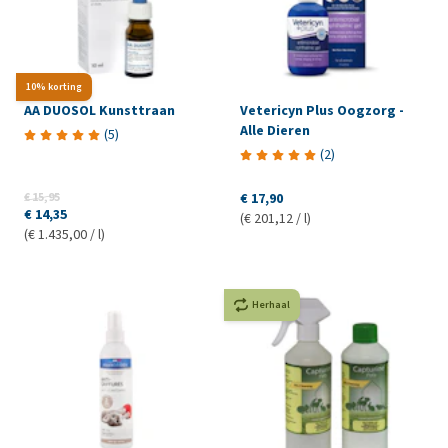
10% korting
AA DUOSOL Kunsttraan
Vetericyn Plus Oogzorg -
Alle Dieren
(
5
)
(
2
)
€ 15,95
€ 17,90
€ 14,35
(€ 201,12 / l)
(€ 1.435,00 / l)
Herhaal