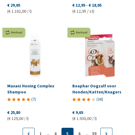
€ 29,05
€ 12,95
-
€ 18,05
(€ 1.162,00 / l)
(€ 12,95 / st)
Herhaal
Herhaal
Maxani Honing Complex
Beaphar Oogzalf voor
Shampoo
Honden/Katten/Knagers
(
7
)
(
36
)
€ 25,80
€ 9,65
(€ 129,00 / l)
(€ 1.930,00 / l)
...
...
1
4
5
6
59