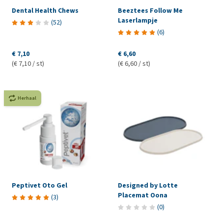
Dental Health Chews
Beeztees Follow Me
Laserlampje
(
52
)
(
6
)
€ 7,10
€ 6,60
(€ 7,10 / st)
(€ 6,60 / st)
Herhaal
Peptivet Oto Gel
Designed by Lotte
Placemat Oona
(
3
)
(
0
)