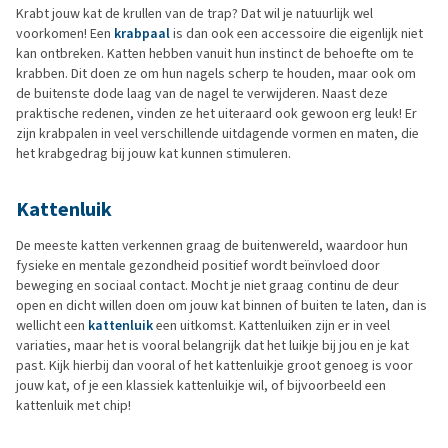
Krabt jouw kat de krullen van de trap? Dat wil je natuurlijk wel
voorkomen! Een
krabpaal
is dan ook een accessoire die eigenlijk niet
kan ontbreken. Katten hebben vanuit hun instinct de behoefte om te
krabben. Dit doen ze om hun nagels scherp te houden, maar ook om
de buitenste dode laag van de nagel te verwijderen. Naast deze
praktische redenen, vinden ze het uiteraard ook gewoon erg leuk! Er
zijn krabpalen in veel verschillende uitdagende vormen en maten, die
het krabgedrag bij jouw kat kunnen stimuleren.
Kattenluik
De meeste katten verkennen graag de buitenwereld, waardoor hun
fysieke en mentale gezondheid positief wordt beïnvloed door
beweging en sociaal contact. Mocht je niet graag continu de deur
open en dicht willen doen om jouw kat binnen of buiten te laten, dan is
wellicht een
kattenluik
een uitkomst. Kattenluiken zijn er in veel
variaties, maar het is vooral belangrijk dat het luikje bij jou en je kat
past. Kijk hierbij dan vooral of het kattenluikje groot genoeg is voor
jouw kat, of je een klassiek kattenluikje wil, of bijvoorbeeld een
kattenluik met chip!