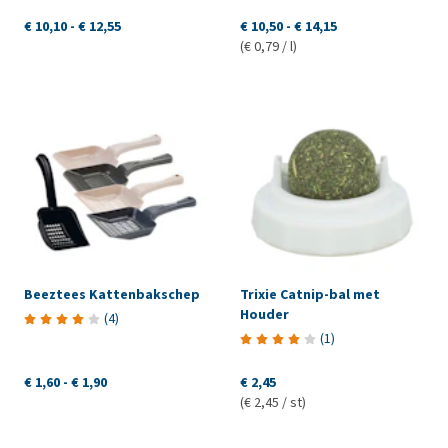
€ 10,10
-
€ 12,55
€ 10,50
-
€ 14,15
(€ 0,79 / l)
Beeztees Kattenbakschep
Trixie Catnip-bal met
Houder
(
4
)
(
1
)
€ 1,60
-
€ 1,90
€ 2,45
(€ 2,45 / st)