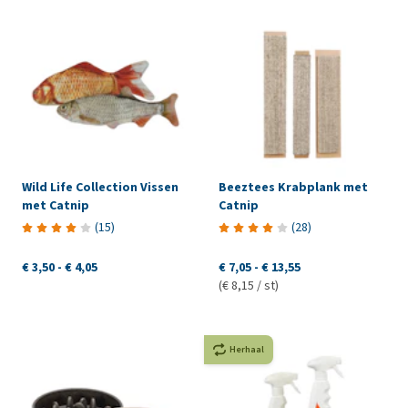
Wild Life Collection Vissen
Beeztees Krabplank met
met Catnip
Catnip
(
15
)
(
28
)
€ 3,50
-
€ 4,05
€ 7,05
-
€ 13,55
(€ 8,15 / st)
Herhaal