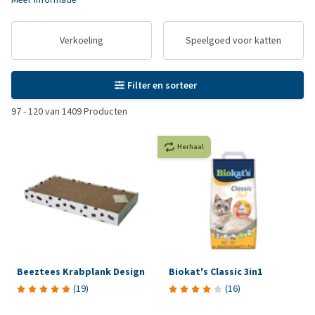
Verkoeling
Speelgoed voor katten
Filter en sorteer
97
-
120
van
1409
Producten
Herhaal
Beeztees Krabplank Design
Biokat's Classic 3in1
(
19
)
(
16
)