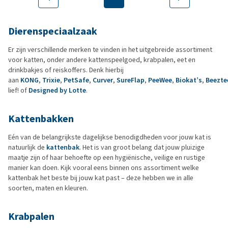
Dierenspeciaalzaak
Er zijn verschillende merken te vinden in het uitgebreide assortiment
voor katten, onder andere kattenspeelgoed, krabpalen, eet en
drinkbakjes of reiskoffers. Denk hierbij
aan
KONG
,
Trixie
,
PetSafe
,
Curver
,
SureFlap
,
PeeWee
,
Biokat’s
,
Beezte
lief! of
Designed by Lotte
.
Kattenbakken
Eén van de belangrijkste dagelijkse benodigdheden voor jouw kat is
natuurlijk de
kattenbak
. Het is van groot belang dat jouw pluizige
maatje zijn of haar behoefte op een hygiënische, veilige en rustige
manier kan doen. Kijk vooral eens binnen ons assortiment welke
kattenbak het beste bij jouw kat past – deze hebben we in alle
soorten, maten en kleuren.
Krabpalen