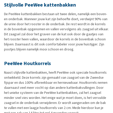
Stijlvolle PeeWee kattenbakken
De PeeWee kattenbakken bestaan uit twee delen, namelijk een boven-
en onderbak. Wanneer jouw kat zijn behoefte doet, verdwijnt 90% van
de urine door het rooster in de onderbak. De rest wordt in de korrels
in de bovenbak opgenomen en vallen vervolgens als zaagsel uit elkaar.
Dit zaagsel zal door het graven van de kat ook door de gaatjes van
het rooster heen vallen, waardoor de korrels in de bovenbak schoon
blijven. Daarnaast is dit ook comfortabeler voor jouw huistijger. Zijn
pootjes blijven namelijk mooi schoon en droog.
PeeWee Houtkorrels
Naast stijlvolle kattenbakken, heeft PeeWee ook speciale houtkorrels
ontwikkeld. Deze korrels zijn gemaakt van zaagsel van de Zweedse
fijspar en dus 100% afbreekbaar en hernieuwbaar. Houtkorrels nemen
daarnaast veel meer vocht op dan andere kattenbakvullingen. Door
het unieke systeem van de PeeWee kattenbakken, zal het zaagsel
minder snel vies worden. Het enige wat je moet doen, is het vervuilde
zaagsel in de onderbak verwijderen. Er wordt aangeraden om de bak
te vullen met een laagje houtkorrels van 2 cm. Mede hierdoor kun je
met een zak van 14 liter tot wel 4 maanden vooruit.