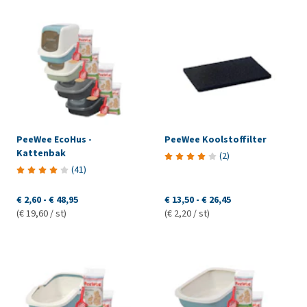
PeeWee EcoHus -
PeeWee Koolstoffilter
Kattenbak
(
2
)
(
41
)
€ 2,60
-
€ 48,95
€ 13,50
-
€ 26,45
(€ 19,60 / st)
(€ 2,20 / st)