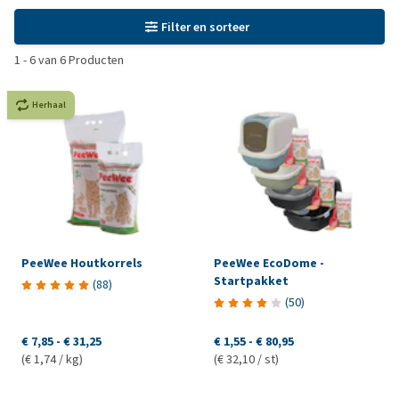
Filter en sorteer
1
-
6
van
6
Producten
Herhaal
PeeWee Houtkorrels
PeeWee EcoDome -
Startpakket
(
88
)
(
50
)
€ 7,85
-
€ 31,25
€ 1,55
-
€ 80,95
(€ 1,74 / kg)
(€ 32,10 / st)