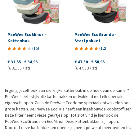
PeeWee EcoMinor -
PeeWee EcoGranda -
Kattenbak
Startpakket
(
16
)
(
12
)
€ 31,55
-
€ 34,95
€ 47,30
-
€ 58,95
(€ 31,55 / st)
(€ 47,30 / st)
Erger jij jezelf ook aan die lelijke kattenbak in de hoek van de kamer?
PeeWee heeft stijlvolle kattenbakken ontwikkeld met elk speciale
eigenschappen. Zo is de PeeWee Ecodome speciaal ontwikkeld voor
grote katten. De PeeWee EcoHus heeft een ingebouwde koolstoffilter.
Deze filter neemt vieze geurtjes op. Tot slot vind je hier ook de
PeeWee EcoGranda en EcoMinor. Deze kattenbakken zijn open.
Doordat deze kattenbakken open zijn, heeft jouw kat meer overzicht.