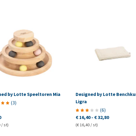
ned by Lotte Speeltoren Mia
Designed by Lotte Benchku
Ligra
(
3
)
(
6
)
0
€ 16,40
-
€ 32,80
 / st)
(€ 16,40 / st)