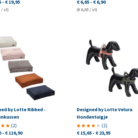
5
-
€ 19,95
€ 6,65
-
€ 6,90
 / st)
(€ 6,65 / st)
ed by Lotte Ribbed -
Designed by Lotte Velura
nkussen
Hondentuigje
(
2
)
(
2
)
0
-
€ 116,90
€ 15,65
-
€ 23,95