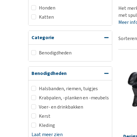
BARF
Hypoallergeen vo
Honden
Het merk 
Puppy apotheek
Biologisch honde
met spull
Katten
Vuurwerkangst
Meer inf
Vegan hondenvoe
Bekijk alles
Snacks
Categorie
Sorteren
Bekijk alles
Benodigdheden
Benodigdheden
Halsbanden, riemen, tuigjes
Krabpalen, -planken en -meubels
Voer- en drinkbakken
Kerst
Kleding
Laat meer zien
Desig