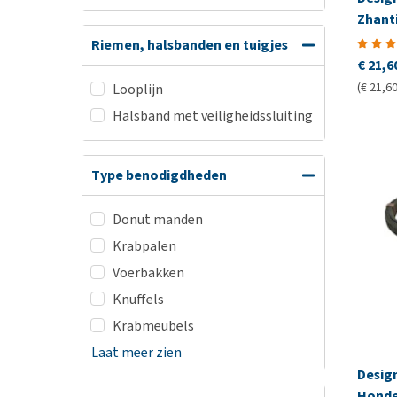
Zhant
Riemen, halsbanden en tuigjes
€ 21,6
(€ 21,60
Looplijn
Halsband met veiligheidssluiting
Type benodigdheden
Donut manden
Krabpalen
Voerbakken
Knuffels
Krabmeubels
Laat meer zien
Desig
Honde