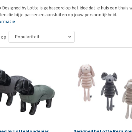
Bench
Nierproblemen
BARF
Ni
ho
er
Designed by Lotte is gebaseerd op het idee dat je huis een thuis wo
Voer- en drinkbakken
Ouderdom en dementie
Puppy apotheek
Ou
He
nvoer
en die bij je passen en aansluiten op jouw persoonlijkheid.
hu
Op reis en onderweg
Overgewicht en conditie
Vuurwerkangst
Ov
ormatie
r
Be
Bekijk alles
Bekijk alles
Puppy benodigdheden
Sp
 op
Bekijk alles
Vr
Be
ned by Lotte Hondenjas
Designed by Lotte Reza Knu