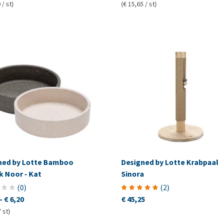
 / st)
(€ 15,65 / st)
ned by Lotte Bamboo
Designed by Lotte Krabpaa
k Noor - Kat
Sinora
(
0
)
(
2
)
-
€ 6,20
€ 45,25
/ st)