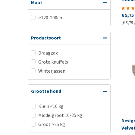
Maat
€ 5,75
>120-200cm
(€ 5,75 
Productsoort
Draagzak
Grote knuffels
Winterjassen
Grootte hond
Klein <10 kg
Middelgroot 10-25 kg
Design
Groot >25 kg
Velve