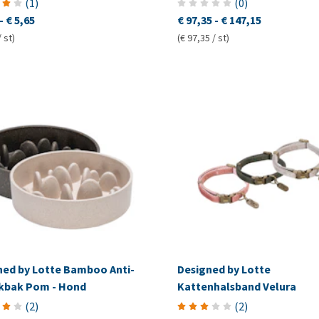
(
1
)
(
0
)
-
€ 5,65
€ 97,35
-
€ 147,15
/ st)
(€ 97,35 / st)
ned by Lotte Bamboo Anti-
Designed by Lotte
kbak Pom - Hond
Kattenhalsband Velura
(
2
)
(
2
)