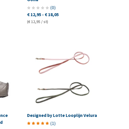
(
0
)
€ 12,95
-
€ 18,05
(€ 12,95 / st)
ence
Designed by Lotte Looplijn Velura
d
(
1
)