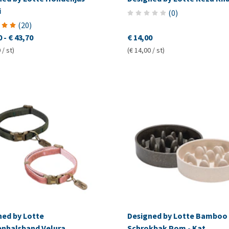
i
(
0
)
(
20
)
0
-
€ 43,70
€ 14,00
 / st)
(€ 14,00 / st)
ned by Lotte
Designed by Lotte Bamboo 
nhalsband Velura
Schrokbak Pom - Kat