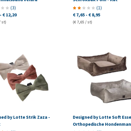
(
3
)
(
1
)
-
€ 12,20
€ 7,65
-
€ 8,95
/ st)
(€ 7,65 / st)
ed by Lotte Strik Zaza -
Designed by Lotte Soft Ess
t
Orthopedische Hondenman