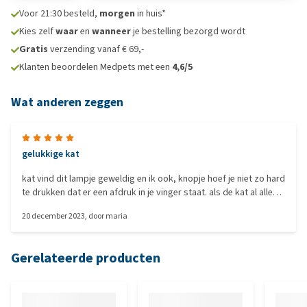
Voor 21:30 besteld,
morgen
in huis*
Kies zelf
waar
en
wanneer
je bestelling bezorgd wordt
Gratis
verzending vanaf € 69,-
Klanten beoordelen Medpets met een
4,6/5
Wat anderen zeggen
gelukkige kat
kat vind dit lampje geweldig en ik ook, knopje hoef je niet zo hard
te drukken dat er een afdruk in je vinger staat. als de kat al alleen
het geluid hoort dat ik hem pak zoekt die het lampje al. hij blij ik
20 december 2023
, door
maria
blij.
Gerelateerde producten