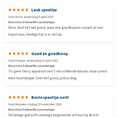
Leuk speeltje
Door
Anna
,
woensdag 5 april 2023
Beeztees Follow Me Laserlampje
Deze doet het wel goed, waar een goedkopere variant al snel
kapot was. Huidige kat is er dol op.
Goed en goedkoop
Door
Froukje
,
woensdag 13 april 2022
Beeztees Follow Me Laserlampje
Tis geen fancy apparaat met 5 verschillende keuzes maar prima
klein laserlampje. Doet het goed, prima ding.
Beste speeltje ooit!
Door
Marieke
,
vrijdag 13 november 2020
Beeztees Follow Me Laserlampje
Dit lampje gekocht vanwege beginnende artrose bij de kat.