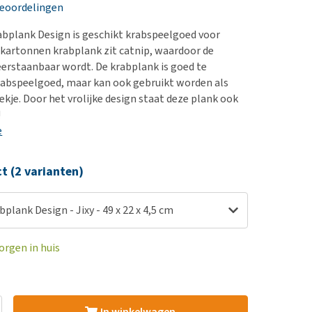
erproblemen
nd te zwaar wordt?
beoordelingen
derdom en dementie
lp! Mijn hond plast in
bplank Design is geschikt krabspeelgoed voor
is. Wat nu?
ergewicht en conditie
e kartonnen krabplank zit catnip, waardoor de
kijk alles
erstaanbaar wordt. De krabplank is goed te
ieren, pezen en botten
rabspeelgoed, maar kan ook gebruikt worden als
uchtbaarheid
ekje. Door het vrolijke design staat deze plank ook
!
kijk alles
e
ct (2 varianten)
plank Design - Jixy - 49 x 22 x 4,5 cm
orgen in huis
In winkelwagen