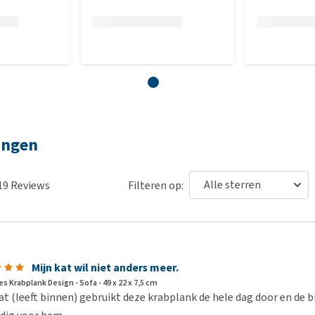
ingen
19
Reviews
Filteren op:
Mijn kat wil niet anders meer.
 Krabplank Design - Sofa - 49 x 22 x 7,5 cm
at (leeft binnen) gebruikt deze krabplank de hele dag door en de b