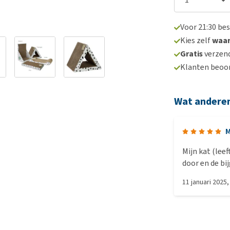
Voor 21:30 be
Kies zelf
waa
Gratis
verzend
Klanten beoo
Wat andere
M
Mijn kat (lee
door en de bi
voor hem.
11 januari 2025