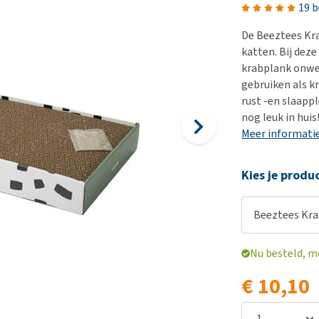
Bench
Nierproblemen
BARF
Ni
ho
er
19 
Voer- en drinkbakken
Ouderdom en dementie
Puppy apotheek
Ou
He
nvoer
De Beeztees Kra
hu
Op reis en onderweg
Overgewicht en conditie
Vuurwerkangst
Ov
katten. Bij dez
r
Be
krabplank onwe
Bekijk alles
Bekijk alles
Puppy benodigdheden
Sp
gebruiken als k
Bekijk alles
Vr
rust -en slaappl
nog leuk in huis
Be
Meer informati
Kies je produ
Beeztees Krab
Nu besteld, m
€ 10,10