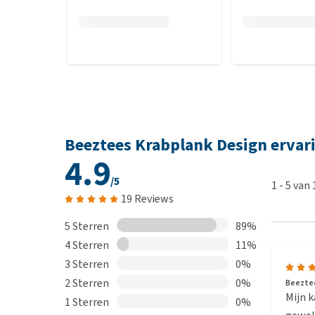
Beeztees Krabplank Design ervar
4.9
/5
1
-
5
van
19 Reviews
5 Sterren
89%
4 Sterren
11%
3 Sterren
0%
2 Sterren
0%
Beeztees
Mijn k
1 Sterren
0%