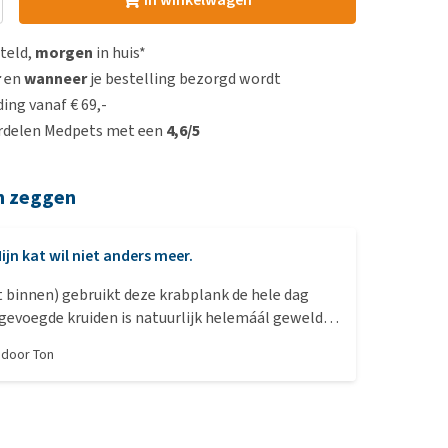
steld,
morgen
in huis*
r
en
wanneer
je bestelling bezorgd wordt
ing vanaf € 69,-
rdelen Medpets met een
4,6/5
n zeggen
ijn kat wil niet anders meer.
ft binnen) gebruikt deze krabplank de hele dag
jgevoegde kruiden is natuurlijk helemáál geweldig
, door
Ton