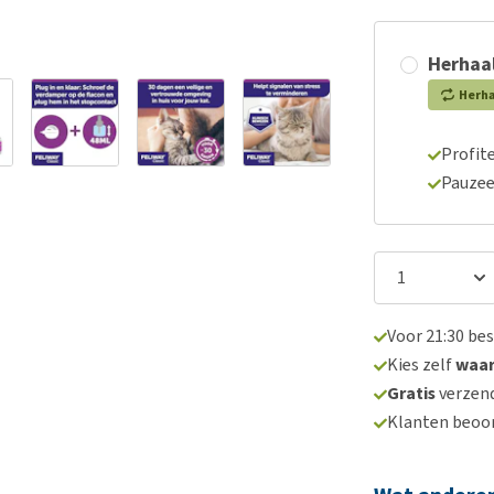
Herhaal
Herh
Profite
Pauzee
Voor 21:30 be
Kies zelf
waa
Gratis
verzend
Klanten beoo