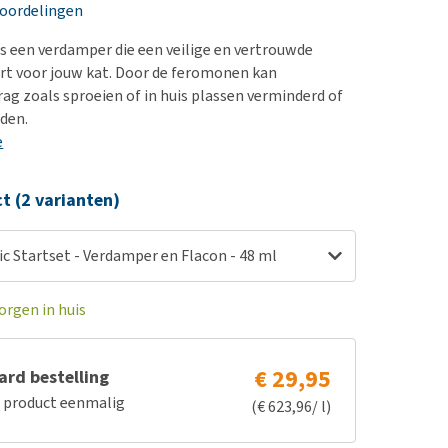
erproblemen
nd te zwaar wordt?
eoordelingen
derdom en dementie
lp! Mijn hond plast in
 is een verdamper die een veilige en vertrouwde
is. Wat nu?
ergewicht en conditie
rt voor jouw kat. Door de feromonen kan
kijk alles
g zoals sproeien of in huis plassen verminderd of
ieren, pezen en botten
den.
uchtbaarheid
e
kijk alles
ct (2 varianten)
ic Startset - Verdamper en Flacon - 48 ml
orgen in huis
€ 29,95
rd bestelling
e product eenmalig
(€ 623,96/ l)