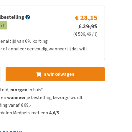
€ 28,15
bestelling
€ 29,95
aal
(€ 586,46 / l)
er altijd van 6% korting
r of annuleer eenvoudig wanneer jij dat wilt
In winkelwagen
steld,
morgen
in huis*
r
en
wanneer
je bestelling bezorgd wordt
ing vanaf € 69,-
rdelen Medpets met een
4,6/5