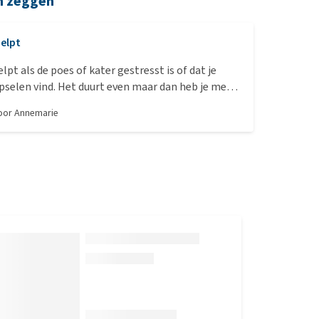
n zeggen
elpt
lpt als de poes of kater gestresst is of dat je
pselen vind. Het duurt even maar dan heb je meer
es
door
Annemarie