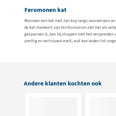
Feromonen kat
Wanneer een kat met zijn kop langs voorwerpen wrijf
de kat markeert zijn territorium en ziet het als veil
gespannen is, kan hij stoppen met het verspreiden v
prettig en vertrouwd voelt, wat kan leiden tot on
verspreiding van feromonen bij aan een vertrouwde
Eigenschappen
Draagt bij aan een veilige en vertrouwde omgevi
Inzetbaar bij ongewenst gedrag, zoals sproeien o
Andere klanten kochten ook
Perfect voor gebruik binnenshuis in ruimtes me
De verdamper hoeft maar één keer aangeschaft t
Één (navul)flacon van 48 ml bevat genoeg vloei
Heel gemakkelijk in gebruik: inpluggen en klaar!