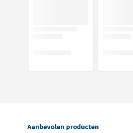
Gebruiksadvies Feliway Classic 
Eén Feliway Verdamper is geschikt voor de behan
meerdere ruimten verblijft, dan dient in elke ruimt
Voor een optimale werkzaamheid raadt de fabri
meubilair te plaatsen. De damp heeft hierdoor onv
neerslaan op erboven aanwezige voorwerpen en daa
niet optimaal als je deze in een verlengsnoer plugt
vrij te laten.
In het algemeen wordt aangeraden Feliway min
betrouwbare wijze de effectiviteit te kunnen bepal
Feliway Classic Startset
Ideaal voor wanneer je nog niet bekend bent met Fe
aanschaffen. De Feliway Classic Startset bestaat ui
Aanbevolen producten
voor de eerste maand gebruik. Voor een optimaal e