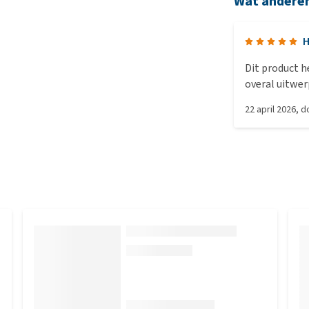
Wat andere
H
Dit product he
overal uitwer
aan kat of po
22 april 2026
, 