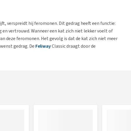
t, verspreidt hij feromonen. Dit gedrag heeft een functie:
ig en vertrouwd. Wanneer een kat zich niet lekker voelt of
an deze feromonen. Het gevolg is dat de kat zich niet meer
gewenst gedrag. De
Feliway
Classic draagt door de
 omgeving van jouw kat!
ng van jouw kat.
f in huis plassen
t een oppervlakte tot maximaal 70 m².
e worden door de verkoop van navullingen.
stof om ongeveer 1 maand continu werkzaam te zijn.