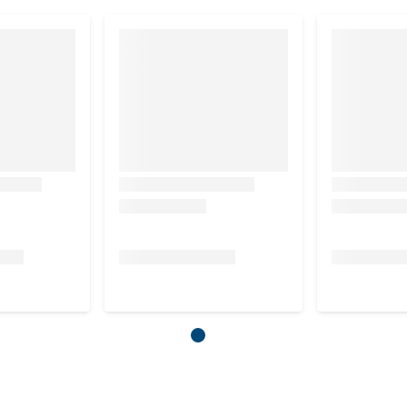
 mee. Gebruik elke maand een
Feliway Classic navulling
om
ren voor jouw kat. Maak gebruik van de verwijderbare
ring voor wanneer de navulling moet worden gecontroleerd en
 van twee en drie stuks.
rdamper om dit product te kunnen gebruiken.