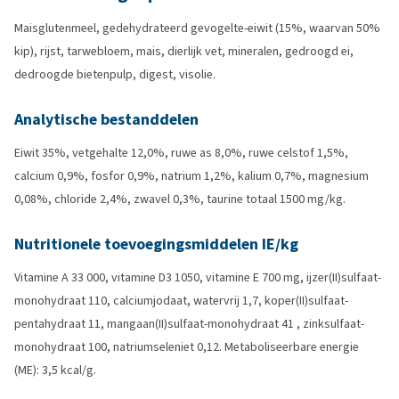
Maisglutenmeel, gedehydrateerd gevogelte-eiwit (15%, waarvan 50%
kip), rijst, tarwebloem, mais, dierlijk vet, mineralen, gedroogd ei,
dedroogde bietenpulp, digest, visolie.
Analytische bestanddelen
Eiwit 35%, vetgehalte 12,0%, ruwe as 8,0%, ruwe celstof 1,5%,
calcium 0,9%, fosfor 0,9%, natrium 1,2%, kalium 0,7%, magnesium
0,08%, chloride 2,4%, zwavel 0,3%, taurine totaal 1500 mg/kg.
Nutritionele toevoegingsmiddelen IE/kg
Vitamine A 33 000, vitamine D3 1050, vitamine E 700 mg, ijzer(II)sulfaat-
monohydraat 110, calciumjodaat, watervrij 1,7, koper(II)sulfaat-
pentahydraat 11, mangaan(II)sulfaat-monohydraat 41 , zinksulfaat-
monohydraat 100, natriumseleniet 0,12. Metaboliseerbare energie
(ME): 3,5 kcal/g.