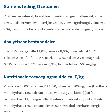
Samenstelling Oceaanvis
Rijst, maiseiwitmeel, tarwebloem, gedroogd gevogelte-eiwit, soja-
eiwit, mais, erwteneiwit, dierlijke vetten, zeevis (gedroogd zalmeiwit
4%), gedroogde bietenpulp. gedroogd ei, mineralen, digest, visolie.
Analytische bestanddelen
Eiwit 35%, vetgehalte 12,0%, ruwe as 8,0%, ruwe celstof 1,5%,
calcium 0,9%, fosfor 0,9%, natrium 1,2%, kalium 0,7%, magnesium
0,08%, chloride 2,4%, zwavel 0,3%, taurine totaal 1500 mg/kg.
Nutritionele toevoegingsmiddelen IE/kg
Vitamine A 33 000, vitamine D3 1050, vitamine E 700 mg, ijzer(II)sulfaat-
monohydraat 130, calciumjodaat, watervrij 2,0, koper(II)sulfaat-
pentahydraat 13, mangaan(II)sulfaat-monohydraat 48 , zinksulfaat-
monohydraat 120, natriumseleniet 0,14. Metaboliseerbare energie