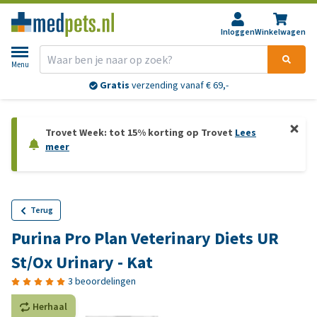
Inloggen
Winkelwagen
Menu
Gratis
verzending vanaf € 69,-
Trovet Week: tot 15% korting op Trovet
Lees
meer
Terug
Purina Pro Plan Veterinary Diets UR
St/Ox Urinary - Kat
3 beoordelingen
Herhaal