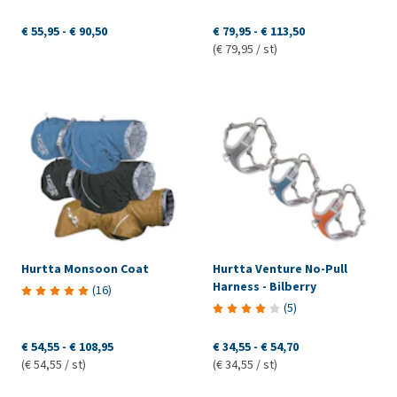
€ 55,95
-
€ 90,50
€ 79,95
-
€ 113,50
(€ 79,95 / st)
Hurtta Monsoon Coat
Hurtta Venture No-Pull
Harness - Bilberry
(
16
)
(
5
)
€ 54,55
-
€ 108,95
€ 34,55
-
€ 54,70
(€ 54,55 / st)
(€ 34,55 / st)