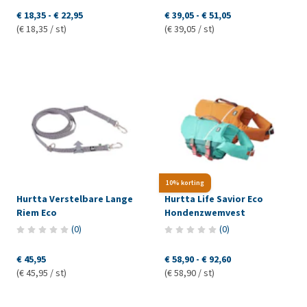
€ 18,35
-
€ 22,95
€ 39,05
-
€ 51,05
(€ 18,35 / st)
(€ 39,05 / st)
10% korting
Hurtta Verstelbare Lange
Hurtta Life Savior Eco
Riem Eco
Hondenzwemvest
(
0
)
(
0
)
€ 45,95
€ 58,90
-
€ 92,60
(€ 45,95 / st)
(€ 58,90 / st)