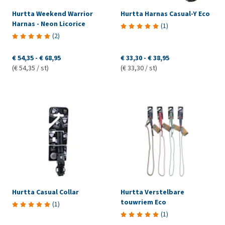
Hurtta Weekend Warrior
Hurtta Harnas Casual-Y Eco
Harnas - Neon Licorice
(
1
)
(
2
)
€ 54,35
-
€ 68,95
€ 33,30
-
€ 38,95
(€ 54,35 / st)
(€ 33,30 / st)
Hurtta Casual Collar
Hurtta Verstelbare
touwriem Eco
(
1
)
(
1
)