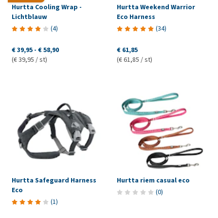
Hurtta Cooling Wrap -
Hurtta Weekend Warrior
Lichtblauw
Eco Harness
(
4
)
(
34
)
€ 39,95
-
€ 58,90
€ 61,85
(€ 39,95 / st)
(€ 61,85 / st)
Hurtta Safeguard Harness
Hurtta riem casual eco
Eco
(
0
)
(
1
)