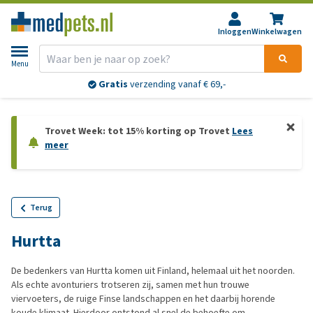
Inloggen
Winkelwagen
Menu
Gratis
verzending vanaf € 69,-
Trovet Week: tot 15% korting op Trovet
Lees
meer
Terug
Hurtta
De bedenkers van Hurtta komen uit Finland, helemaal uit het noorden.
Als echte avonturiers trotseren zij, samen met hun trouwe
viervoeters, de ruige Finse landschappen en het daarbij horende
koude klimaat. Hierdoor ontstond al snel de behoefte om