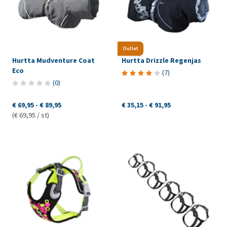
Outlet
Hurtta Mudventure Coat
Hurtta Drizzle Regenjas
Eco
(
7
)
(
0
)
€ 69,95
-
€ 89,95
€ 35,15
-
€ 91,95
(€ 69,95 / st)