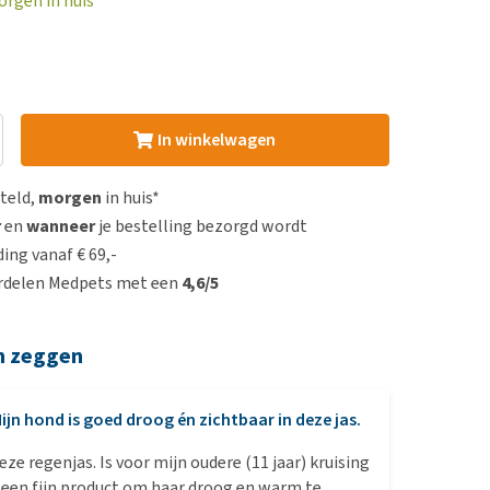
orgen in huis
In winkelwagen
steld,
morgen
in huis*
r
en
wanneer
je bestelling bezorgd wordt
ing vanaf € 69,-
rdelen Medpets met een
4,6/5
n zeggen
ijn hond is goed droog én zichtbaar in deze jas.
eze regenjas. Is voor mijn oudere (11 jaar) kruising
 een fijn product om haar droog en warm te