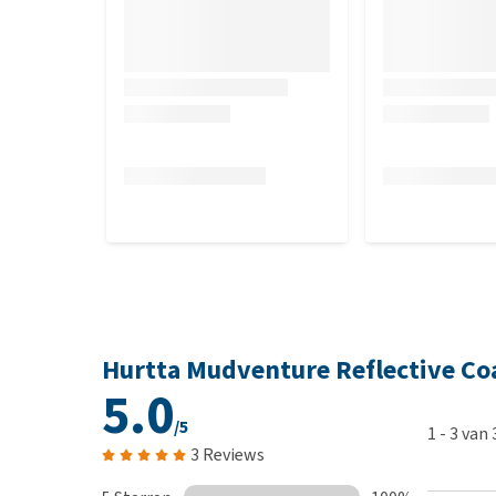
60 cm
65 cm
Wat als de Hurtta Mudventure Ref
Om te controleren of de Hurtta Mudventure Reflectiv
jouw huisdier houden. Zo kun je controleren of het 
retourneren als het in aanraking is geweest met jouw
bevlekt is, gedragen is, hondenhaar bevat, vies ruik
teruggestuurd. Het komt dan ten bate van een goed 
worden met producten die niet in nieuwstaat worde
voor het passen en / of terugsturen.
Hurtta Mudventure Reflective Co
5.0
/5
1
-
3
van
3 Reviews