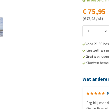
Nu besteld, m
€ 75,95
(€ 75,95 / st)
Voor 21:30 be
Kies zelf
waa
Gratis
verzend
Klanten beoo
Wat andere
M
Erg blij met d
Grote Poedel