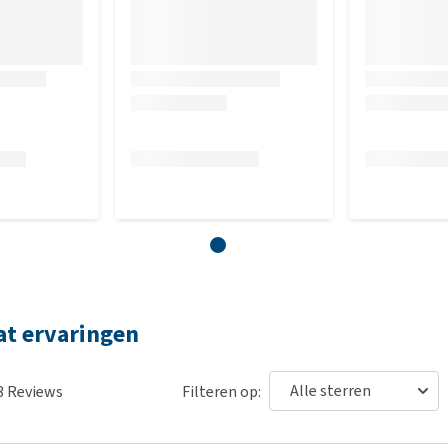
57-62 cm
40-60 cm
65-85 cm
62-67 cm
45-65 cm
70-95 cm
lective Coat niet past?
e Coat past, mag je de jas uit de verpakking halen en naast
past. Je mag de jas, wegens hygiënische redenen, niet
 huisdier. Indien wij bij terugkomst constateren dat de jas
t of gewassen is, dan wordt het product niet naar je
doel (lokaal asiel). Aangezien wij vaak geconfronteerd
n geretourneerd, moeten wij helaas deze regels hanteren
at ervaringen
3
Reviews
Filteren op: