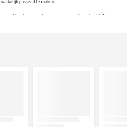
gemakkelijk passend te maken.
borgen, ideaal om mee te nemen op reis bijvoorbeeld. Zeker
g is deze jas een must. De jas zal volledig oplichten als
oofd te zien.
of halsband
aden