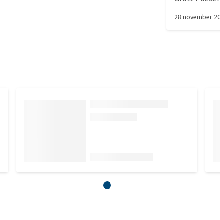
houden in de 
28 november 2
te trekken. D
gepriegel maa
Volgens de m
maar die was 
de ruime kan
wat korter ma
het donker wa
deze te kieze