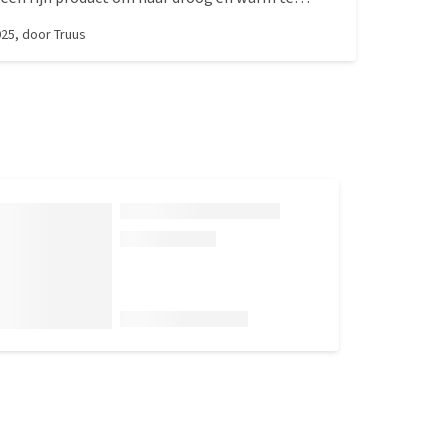
regen. Lichtgewicht en redelijk eenvoudig om aan
025
, door
Truus
e sluiting van de band om haar borst is even wat
r gaat al snel eenvoudiger dan in het begin.
aatvoorschriften zou ze maat 60 moeten hebben
te groot. Maat 55 paste perfect, is zelfs nog aan
t maar je kunt het rugpand met een trekkoordje
ken (dan rimpelt de stof iets). Zichtbaarheid in
s voor mij ook een belangrijke reden om voor
n.