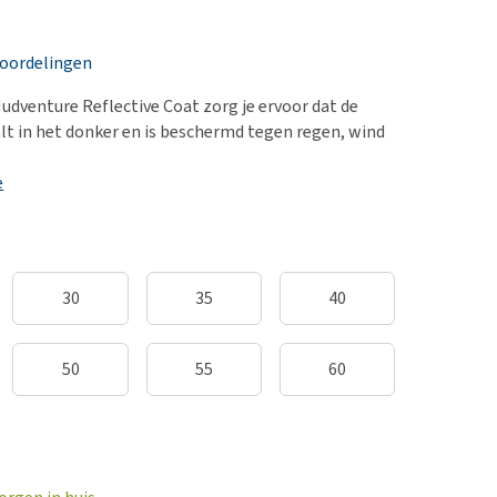
erproblemen
nd te zwaar wordt?
derdom en dementie
lp! Mijn hond plast in
eoordelingen
is. Wat nu?
ergewicht en conditie
kijk alles
udventure Reflective Coat zorg je ervoor dat de
ieren, pezen en botten
alt in het donker en is beschermd tegen regen, wind
uchtbaarheid
e
kijk alles
30
35
40
50
55
60