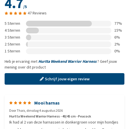
4.7
/5
47 Reviews
5 Sterren
77%
4 Sterren
15%
3 Sterren
6%
2 Sterren
2%
1 Sterren
0%
Heb je ervaring met
Hurtta Weekend Warrior Harness
? Geef jouw
mening over dit product
Schrijf jouw eigen review
Mooi harnas
Door
Thais
,
dinsdag 4 augustus 2026
Hurtta Weekend Warrior Harness - 40/45 cm - Peacock
Ik had al 2 van deze harnassen in donkergroen voor mijn hondjes