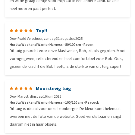
en wilde graag eentje voor mijn kat in een andere kleur. Deze is
heel mooi en past perfect.
Top!!
Door
Roald Verschuur
,
zondag 31 augustus 2025
Hurtta Weekend Warrior Harness - 80/100 cm - Raven
Dit tuig gekocht voor onze Mastweiler, Bob, zit als gegoten. Mooi
vormgegeven, reflecterend en heel comfortabel voor Bob. Ook,
gezien de kracht die Bob heeft, is de sterkte van dit tuig super!
Mooi stevig tuig
Door
Margot
,
dinsdag 10 juni 2025
Hurtta Weekend Warrior Harness - 100/120 cm - Peacock
Dit tuig is ideaal voor onze Leonberger. De kleur komt helemaal
overeen met de foto van de website. Goed verstelbaar en snijd
daarom niet in haar oksels.