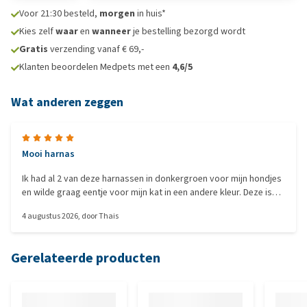
Voor 21:30 besteld,
morgen
in huis*
Kies zelf
waar
en
wanneer
je bestelling bezorgd wordt
Gratis
verzending vanaf € 69,-
Klanten beoordelen Medpets met een
4,6/5
Wat anderen zeggen
Mooi harnas
Ik had al 2 van deze harnassen in donkergroen voor mijn hondjes
en wilde graag eentje voor mijn kat in een andere kleur. Deze is
heel mooi en past perfect.
4 augustus 2026
, door
Thais
Gerelateerde producten