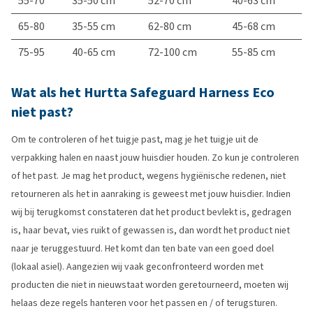
55-70
35-50 cm
52-70 cm
40-63 cm
65-80
35-55 cm
62-80 cm
45-68 cm
75-95
40-65 cm
72-100 cm
55-85 cm
Wat als het Hurtta Safeguard Harness Eco
niet past?
Om te controleren of het tuigje past, mag je het tuigje uit de
verpakking halen en naast jouw huisdier houden. Zo kun je controleren
of het past. Je mag het product, wegens hygiënische redenen, niet
retourneren als het in aanraking is geweest met jouw huisdier. Indien
wij bij terugkomst constateren dat het product bevlekt is, gedragen
is, haar bevat, vies ruikt of gewassen is, dan wordt het product niet
naar je teruggestuurd. Het komt dan ten bate van een goed doel
(lokaal asiel). Aangezien wij vaak geconfronteerd worden met
producten die niet in nieuwstaat worden geretourneerd, moeten wij
helaas deze regels hanteren voor het passen en / of terugsturen.