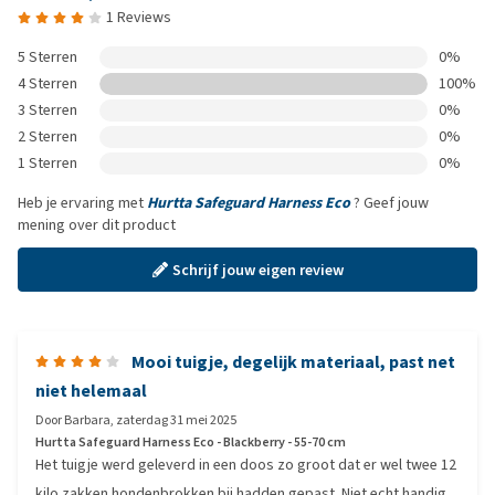
1 Reviews
5 Sterren
0%
4 Sterren
100%
3 Sterren
0%
2 Sterren
0%
1 Sterren
0%
Heb je ervaring met
Hurtta Safeguard Harness Eco
? Geef jouw
mening over dit product
Schrijf jouw eigen review
Mooi tuigje, degelijk materiaal, past net
niet helemaal
Door
Barbara
,
zaterdag 31 mei 2025
Hurtta Safeguard Harness Eco - Blackberry - 55-70 cm
Het tuigje werd geleverd in een doos zo groot dat er wel twee 12
kilo zakken hondenbrokken bij hadden gepast. Niet echt handig