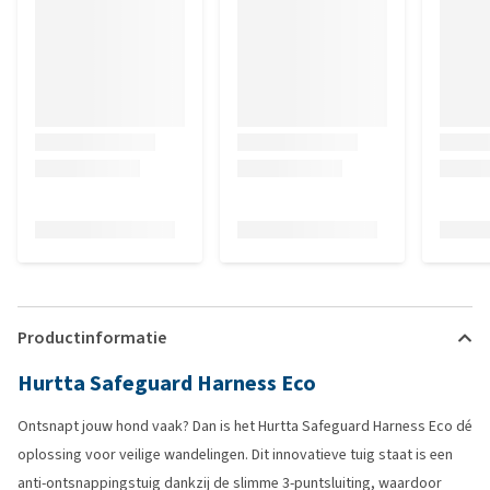
borstbeen tussen de poten loopt, dus te lang uit. Jammer, ook
omdat je tuigjes nooit kunt terugsturen. Deze gaat in de reserve
kast en ik zoek door naar het ultieme tuigje...
Productinformatie
Hurtta Safeguard Harness Eco
Ontsnapt jouw hond vaak? Dan is het Hurtta Safeguard Harness Eco dé
oplossing voor veilige wandelingen. Dit innovatieve tuig staat is een
anti-ontsnappingstuig dankzij de slimme 3-puntsluiting, waardoor