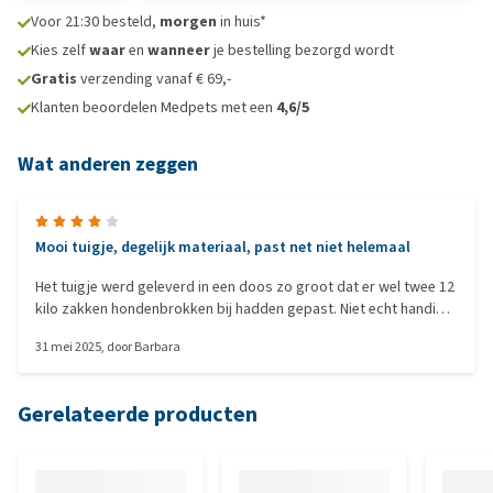
Voor 21:30 besteld,
morgen
in huis*
Kies zelf
waar
en
wanneer
je bestelling bezorgd wordt
Gratis
verzending vanaf € 69,-
Klanten beoordelen Medpets met een
4,6/5
Wat anderen zeggen
Mooi tuigje, degelijk materiaal, past net niet helemaal
Het tuigje werd geleverd in een doos zo groot dat er wel twee 12
kilo zakken hondenbrokken bij hadden gepast. Niet echt handig
als je met de fiets naar het afhaalpunt bent gekomen... Eenmaal
31 mei 2025
, door
Barbara
uitgepakt was ik wel blij verrast door de kwaliteit en degelijkheid
van het materiaal. Wel wat lichter grijs dan op de foto's. Helaas
valt hij iets te groot, ondanks dat mijn Podenco kruising ruim
Gerelateerde producten
binnen alle maten viel (die ik had opgezocht op de website van
Hurtta). Want de maat gokken op basis van alleen de
borstomvang leek me nogal riskant. Maar goed, ondanks
uitgebreid vooronderzoek valt de band die voorlangs over het