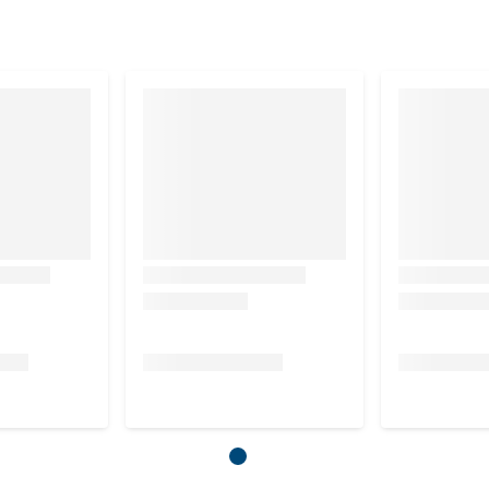
co Hondenzwemvest niet past?
rnas uit de verpakking halen en naast je huisdier houden. Zo
wegens hygiënische redenen, niet retourneren als het in
j terugkomst constateren dat het product bevlekt is, gedragen
n wordt het product niet naar je teruggestuurd. Het komt dan
n wij vaak geconfronteerd worden met producten die niet in
s deze regels hanteren voor het passen en / of terugsturen.