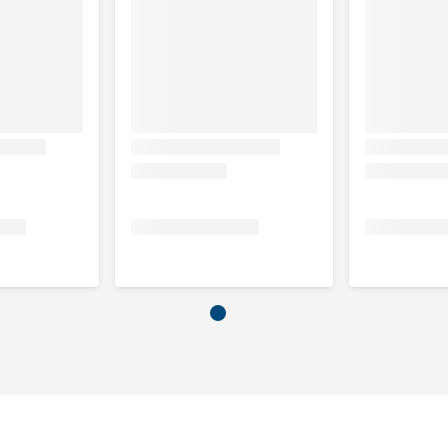
uw huisdier bestelt, is het belangrijk om het dier goed op te
en we tips hoe jij jouw huisdier het beste kunt opmeten.
g