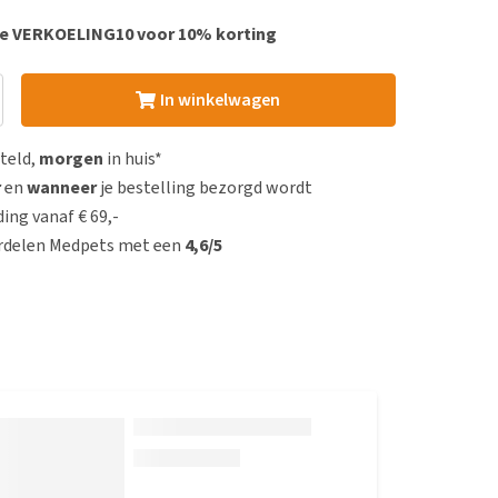
de VERKOELING10 voor 10% korting
In winkelwagen
steld,
morgen
in huis*
r
en
wanneer
je bestelling bezorgd wordt
ing vanaf € 69,-
rdelen Medpets met een
4,6/5