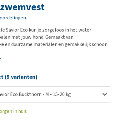
erproblemen
nd te zwaar wordt?
zwemvest
derdom en dementie
lp! Mijn hond plast in
eoordelingen
is. Wat nu?
ergewicht en conditie
kijk alles
ife Savior Eco kun je zorgeloos in het water
ieren, pezen en botten
elen met jouw hond. Gemaakt van
uchtbaarheid
jke en duurzame materialen en gemakkelijk schoon
kijk alles
e
ct (9 varianten)
avior Eco Buckthorn - M - 15-20 kg
orgen in huis