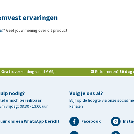
emvest ervaringen
st
? Geef jouw mening over dit product
Gratis
verzending vanaf € 69,-
Retourneren?
30 dag
hulp nodig?
Volg je ons al?
telefonisch bereikbaar
Blijf op de hoogte via onze social m
m vrijdag: 08:30 - 13:00 uur
kanalen
tuur ons een WhatsApp bericht
Facebook
Inst