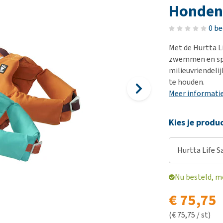
Bench
Nierproblemen
BARF
Ni
ho
er
Honden
Voer- en drinkbakken
Ouderdom en dementie
Puppy apotheek
Ou
He
nvoer
0 b
hu
Op reis en onderweg
Overgewicht en conditie
Vuurwerkangst
Ov
r
Be
Met de Hurtta L
Bekijk alles
Bekijk alles
Puppy benodigdheden
Sp
zwemmen en sp
Bekijk alles
Vr
milieuvriendeli
te houden.
Be
Meer informati
Kies je produ
Hurtta Life S
Nu besteld, m
€ 75,75
(€ 75,75 / st)