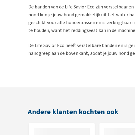
De banden van de Life Savior Eco zijn verstelbaar en 
nood kun je jouw hond gemakkelijk uit het water ha
geschikt voor alle hondenrassen en is verkrijgbaar 
te houden, want het reddingsvest kan in de machin
De Life Savior Eco heeft verstelbare banden en is ge
handgreep aan de bovenkant, zodat je jouw hond gema
Eigenschappen
Verbeterd drijfvermogen
Milieuvriendelijke en duurzame materialen
Opvallende kleur en reflecterende elementen
Handig handvat op de rug
Andere klanten kochten ook
Kleur