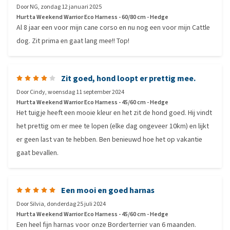
Door
NG
,
zondag 12 januari 2025
Hurtta Weekend Warrior Eco Harness - 60/80 cm - Hedge
Al 8 jaar een voor mijn cane corso en nu nog een voor mijn Cattle
dog. Zit prima en gaat lang mee!! Top!
Zit goed, hond loopt er prettig mee.
Door
Cindy
,
woensdag 11 september 2024
Hurtta Weekend Warrior Eco Harness - 45/60 cm - Hedge
Het tuigje heeft een mooie kleur en het zit de hond goed. Hij vindt
het prettig om er mee te lopen (elke dag ongeveer 10km) en lijkt
er geen last van te hebben. Ben benieuwd hoe het op vakantie
gaat bevallen.
Een mooi en goed harnas
Door
Silvia
,
donderdag 25 juli 2024
Hurtta Weekend Warrior Eco Harness - 45/60 cm - Hedge
Een heel fijn harnas voor onze Borderterrier van 6 maanden.