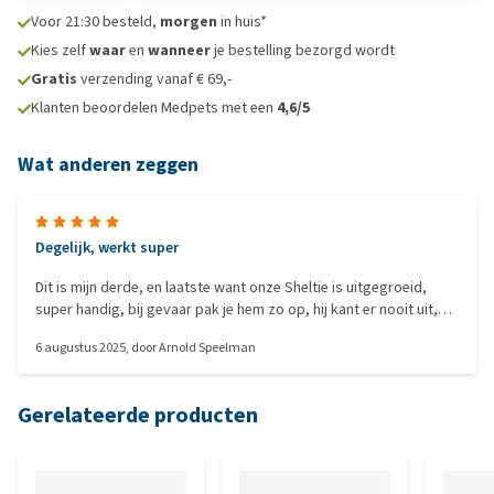
Voor 21:30 besteld,
morgen
in huis*
Kies zelf
waar
en
wanneer
je bestelling bezorgd wordt
Gratis
verzending vanaf € 69,-
Klanten beoordelen Medpets met een
4,6/5
Wat anderen zeggen
Degelijk, werkt super
Dit is mijn derde, en laatste want onze Sheltie is uitgegroeid,
super handig, bij gevaar pak je hem zo op, hij kant er nooit uit,
zijn nek wordt nooit belast, wij zijn echt super tevreden, heb al
6 augustus 2025
, door
Arnold Speelman
heel wat jaren honden, dus heel wat ervaring met halsbanden
gehad.
Gerelateerde producten