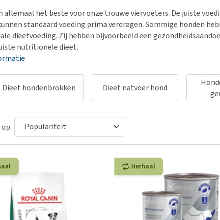
Bench
Nierproblemen
BARF
Ni
ho
er
n allemaal het beste voor onze trouwe viervoeters. De juiste voed
Voer- en drinkbakken
Ouderdom en dementie
Puppy apotheek
Ou
He
nvoer
unnen standaard voeding prima verdragen. Sommige honden hebb
hu
Op reis en onderweg
Overgewicht en conditie
Vuurwerkangst
Ov
iale dieetvoeding. Zij hebben bijvoorbeeld een gezondheidsaando
r
Be
uiste nutritionele dieet.
Bekijk alles
Bekijk alles
Puppy benodigdheden
Sp
ormatie
Bekijk alles
Vr
Be
Honde
Dieet hondenbrokken
Dieet natvoer hond
ge
 op
haal
Herhaal