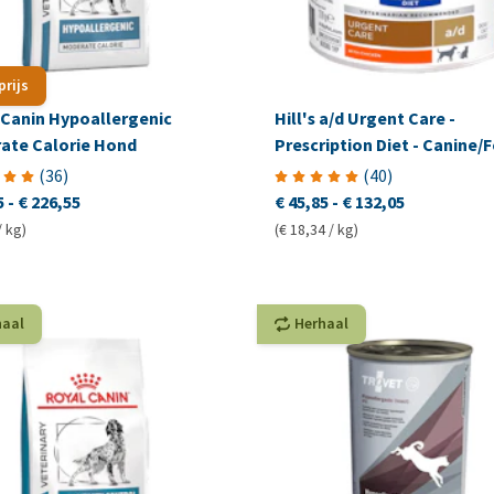
prijs
 Canin Hypoallergenic
Hill's a/d Urgent Care -
ate Calorie Hond
Prescription Diet - Canine/F
(
36
)
(
40
)
5
-
€ 226,55
€ 45,85
-
€ 132,05
/ kg)
(€ 18,34 / kg)
haal
Herhaal