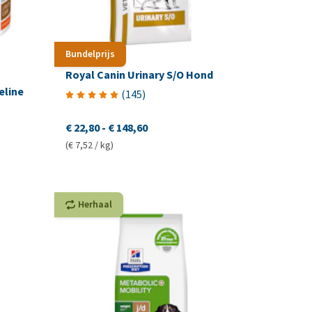
Bundelprijs
Royal Canin Urinary S/O Hond
eline
(
145
)
€ 22,80
-
€ 148,60
(€ 7,52 / kg)
Herhaal