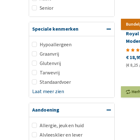
Senior
Bundel
Speciale kenmerken
Royal
Moder
Hypoallergeen
Graanvrij
€ 18,9
Glutenvrij
(€ 8,25 
Tarwevrij
Standaardvoer
Laat meer zien
Her
Aandoening
Allergie, jeuk en huid
Alvleesklier en lever