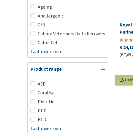
Ageing
Anallergenic
Royal
C/D
Purin
Calibra Veterinary Diets Recovery
Calm Diet
€ 24,1
Laat meer zien
(€ 7,85 
Product range
Her
ASD
Curative
Dietetic
DPD
HLD
Laat meer zien