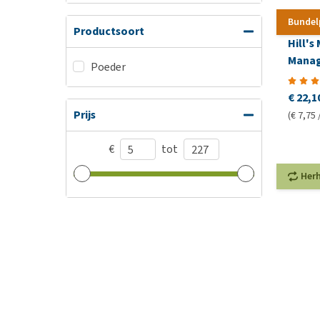
Bundel
Productsoort
Hill's
Manage
Poeder
Canin
€ 22,1
Prijs
(€ 7,75 
€
tot
Her