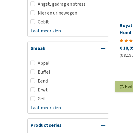
Angst, gedrag en stress
Nier en urinewegen
Gebit
Royal 
Laat meer zien
Hond
€ 18,9
Smaak
(€ 8,19 
Appel
Buffel
Eend
Her
Erwt
Geit
Laat meer zien
Product series