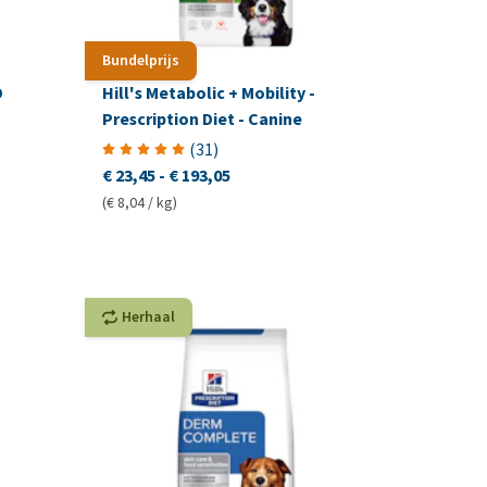
Bundelprijs
D
Hill's Metabolic + Mobility -
Prescription Diet - Canine
(
31
)
€ 23,45
-
€ 193,05
(€ 8,04 / kg)
Herhaal