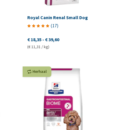
Royal Canin Renal Small Dog
(
17
)
€ 18,35
-
€ 39,60
(€ 11,31 / kg)
Herhaal