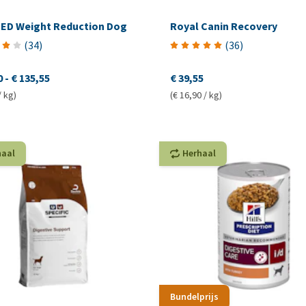
ED Weight Reduction Dog
Royal Canin Recovery
(
34
)
(
36
)
0
-
€ 135,55
€ 39,55
/ kg)
(€ 16,90 / kg)
haal
Herhaal
Bundelprijs