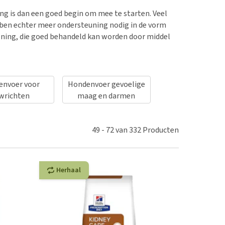
erproblemen
nd te zwaar wordt?
ing is dan een goed begin om mee te starten. Veel
derdom en dementie
lp! Mijn hond plast in
en echter meer ondersteuning nodig in de vorm
is. Wat nu?
ergewicht en conditie
ening, die goed behandeld kan worden door middel
kijk alles
ieren, pezen en botten
uchtbaarheid
kijk alles
nvoer voor
Hondenvoer gevoelige
Hondenvoer voor al
wrichten
maag en darmen
49
-
72
van
332
Producten
Herhaal