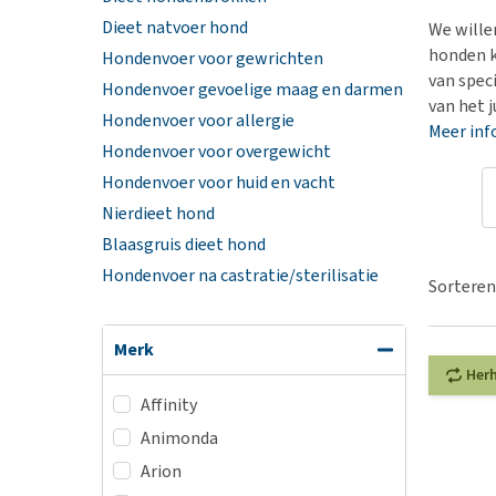
BARF
Hypoallergeen vo
Dieet natvoer hond
We wille
Puppy apotheek
Biologisch honde
honden k
Hondenvoer voor gewrichten
Vuurwerkangst
van spec
Vegan hondenvoe
Hondenvoer gevoelige maag en darmen
van het j
Bekijk alles
Hondenvoer voor allergie
Snacks
Meer inf
Hondenvoer voor overgewicht
Bekijk alles
Hondenvoer voor huid en vacht
Nierdieet hond
Blaasgruis dieet hond
Hondenvoer na castratie/sterilisatie
Sorteren
Merk
Her
Affinity
Animonda
Arion