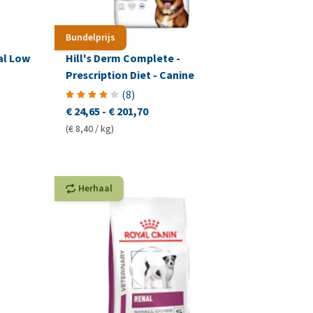
Bundelprijs
al Low
Hill's Derm Complete -
Prescription Diet - Canine
(
8
)
€ 24,65
-
€ 201,70
(€ 8,40 / kg)
Herhaal