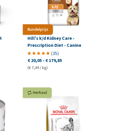
Bundelprijs
R
Hill's k/d Kidney Care -
Prescription Diet - Canine
(
35
)
€ 20,05
-
€ 179,85
(€ 7,49 / kg)
Herhaal