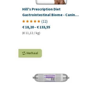
Hill's Prescription Diet
Gastrointestinal Biome - Canine -
Mini
(
12
)
€ 18,20
-
€ 133,55
(€ 11,12 / kg)
Herhaal