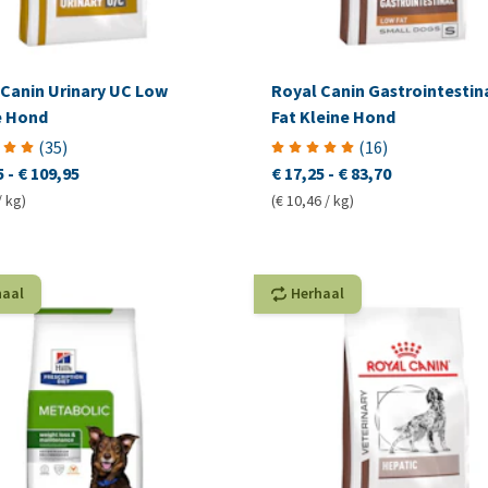
 Canin Urinary UC Low
Royal Canin Gastrointestin
e Hond
Fat Kleine Hond
(
35
)
(
16
)
5
-
€ 109,95
€ 17,25
-
€ 83,70
/ kg)
(€ 10,46 / kg)
haal
Herhaal