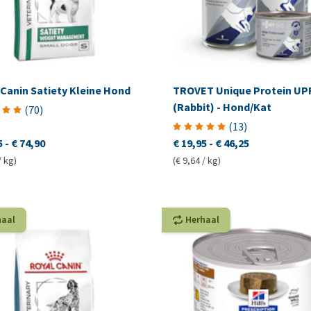
 Canin Satiety Kleine Hond
TROVET Unique Protein UP
(Rabbit) - Hond/Kat
(
70
)
(
13
)
5
-
€ 74,90
€ 19,95
-
€ 46,25
/ kg)
(€ 9,64 / kg)
haal
Herhaal