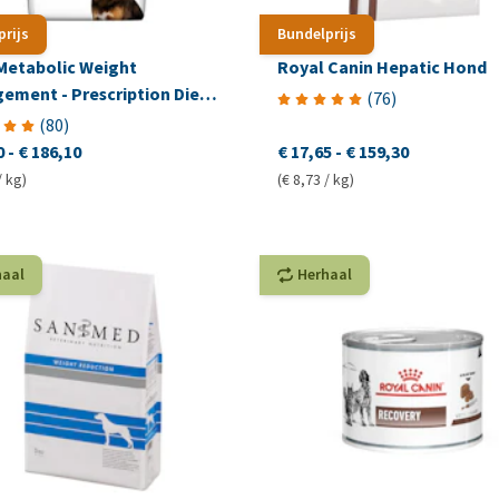
prijs
Bundelprijs
 Metabolic Weight
Royal Canin Hepatic Hond
ment - Prescription Diet -
(
76
)
e
(
80
)
0
-
€ 186,10
€ 17,65
-
€ 159,30
/ kg)
(€ 8,73 / kg)
haal
Herhaal