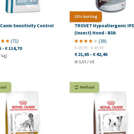
15% korting
Canin Sensitivity Control
TROVET Hypoallergenic IP
(Insect) Hond - Blik
(
71
)
(
39
)
€ 25,45
-
€ 49,90
5
-
€ 114,70
€ 21,65
-
€ 42,40
/ kg)
(€ 3,53 / st)
haal
Herhaal