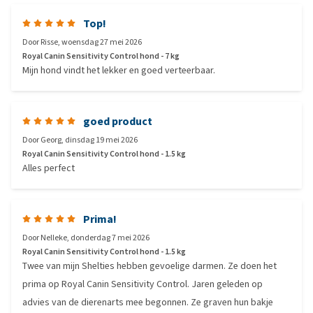
Top!
Door
Risse
,
woensdag 27 mei 2026
Royal Canin Sensitivity Control hond - 7 kg
Mijn hond vindt het lekker en goed verteerbaar.
goed product
Door
Georg
,
dinsdag 19 mei 2026
Royal Canin Sensitivity Control hond - 1.5 kg
Alles perfect
Prima!
Door
Nelleke
,
donderdag 7 mei 2026
Royal Canin Sensitivity Control hond - 1.5 kg
Twee van mijn Shelties hebben gevoelige darmen. Ze doen het
prima op Royal Canin Sensitivity Control. Jaren geleden op
advies van de dierenarts mee begonnen. Ze graven hun bakje