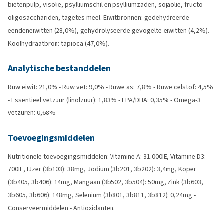
bietenpulp, visolie, psylliumschil en psylliumzaden, sojaolie, fructo-
oligosacchariden, tagetes meel. Eiwitbronnen: gedehydreerde
eendeneiwitten (28,0%), gehydrolyseerde gevogelte-eiwitten (4,2%).
Koolhydraatbron: tapioca (47,0%).
Analytische bestanddelen
Ruw eiwit: 21,0% - Ruw vet: 9,0% - Ruwe as: 7,8% - Ruwe celstof: 4,5%
- Essentieel vetzuur (linolzuur): 1,83% - EPA/DHA: 0,35% - Omega-3
vetzuren: 0,68%.
Toevoegingsmiddelen
Nutritionele toevoegingsmiddelen: Vitamine A: 31.000IE, Vitamine D3:
700IE, IJzer (3b103): 38mg, Jodium (3b201, 3b202): 3,4mg, Koper
(3b405, 3b406): 14mg, Mangaan (3b502, 3b504): 50mg, Zink (3b603,
3b605, 3b606): 148mg, Selenium (3b801, 3b811, 3b812): 0,24mg -
Conserveermiddelen - Antioxidanten.