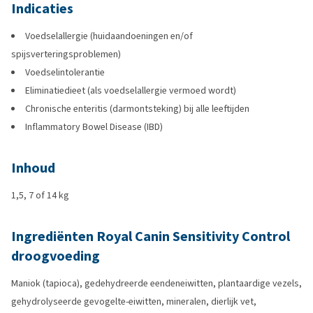
Indicaties
Voedselallergie (huidaandoeningen en/of
spijsverteringsproblemen)
Voedselintolerantie
Eliminatiedieet (als voedselallergie vermoed wordt)
Chronische enteritis (darmontsteking) bij alle leeftijden
Inflammatory Bowel Disease (IBD)
Inhoud
1,5, 7 of 14 kg
Ingrediënten Royal Canin Sensitivity Control
droogvoeding
Maniok (tapioca), gedehydreerde eendeneiwitten, plantaardige vezels,
gehydrolyseerde gevogelte-eiwitten, mineralen, dierlijk vet,