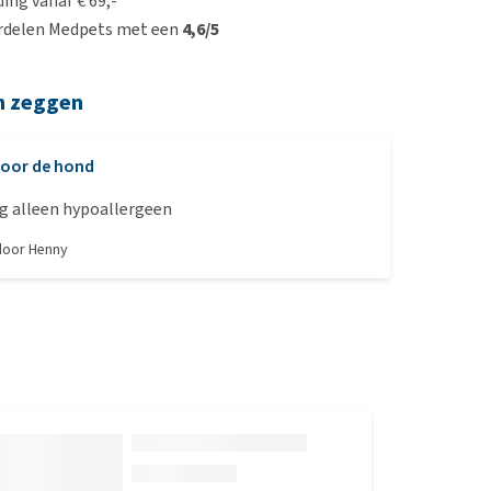
ing vanaf € 69,-
rdelen Medpets met een
4,6/5
n zeggen
oor de hond
g alleen hypoallergeen
 door
Henny