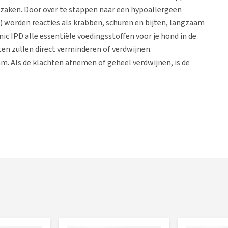
zaken. Door over te stappen naar een hypoallergeen
 worden reacties als krabben, schuren en bijten, langzaam
 IPD alle essentiële voedingsstoffen voor je hond in de
en zullen direct verminderen of verdwijnen.
. Als de klachten afnemen of geheel verdwijnen, is de
matig of allergisch) reageert op bepaalde ingrediënten in
le dieetvoeding, die de ingrediënten waarvoor je hond
ergevoeligheid kan onder andere gesteld worden op grond van
jk dieet wordt ook wel hypoallergeen genoemd en bevat één
at ze zelden een overgevoeligheidsreactie veroorzaken.