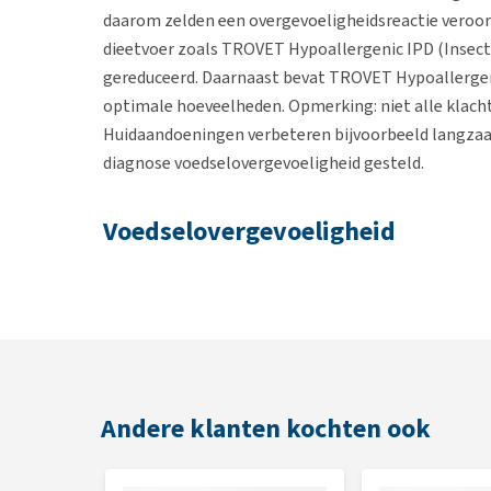
daarom zelden een overgevoeligheidsreactie veroor
dieetvoer zoals TROVET Hypoallergenic IPD (Insect)
gereduceerd. Daarnaast bevat TROVET Hypoallergenic
optimale hoeveelheden. Opmerking: niet alle klacht
Huidaandoeningen verbeteren bijvoorbeeld langzaam
diagnose voedselovergevoeligheid gesteld.
Voedselovergevoeligheid
Voedselovergevoeligheid betekent dat je hond (over
voeding. Dit kan goed te behandelen zijn met specia
overgevoelig is, niet bevat. De diagnose voedselov
de resultaten van een eliminatiedieet. Een dergeli
eiwit- en één koolhydratenbron waarvan bekend is d
Andere klanten kochten ook
Eigenschappen en indicaties