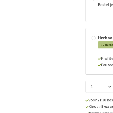
Bestel j
Herhaal
Herh
Profite
Pauzee
Voor 21:30 be
Kies zelf
waa