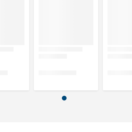
gie of voedselintolerantie.
hts 1 dierlijke eiwitbron (insect) en 1 koolhydraatbron
 of niet-immunologische reacties (voedselintolerantie) in
e voorkomen.
 wordt de kans op jeuk gereduceerd.
ogvoeding.
caties)
nic IPD (Insect) Hond is in eerste instantie 3 tot 8 weken