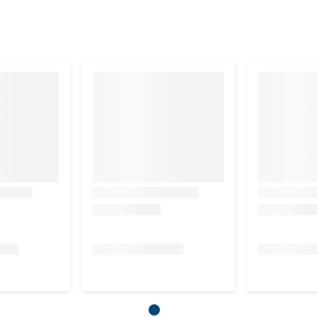
ergevoeligheidsverschijnselen verdwijnen, kan
 voor een onbeperkte periode worden ingezet.
 celstof 1,5%, vocht 78%, overige koolhydraten 5,5%,
mine E 10 mg/kg, calcium 0,39%, fosfor 0,20%, natrium