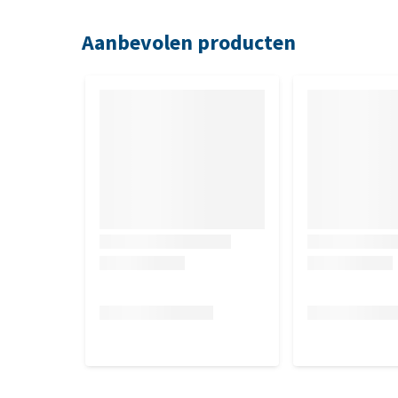
bij voedselallergie en -intolerantie. Wanneer de ov
Hypoallergenic (Insect) als complete dieetvoeding
Aanbevolen producten
Inhoud
6 x 400 gram (blik)
Samenstelling
Insecten, aardappel, zalmolie, mineralen.
Analytische bestanddelen
Eiwit 7,0%, vet 6,0%, anorganische stof 2,0%, ruwe
Vitamine A 2025 IE/kg, vitamine D3 136 IE/kg, vita
0,13%, kalium 0,37%, zink 20 mg/kg