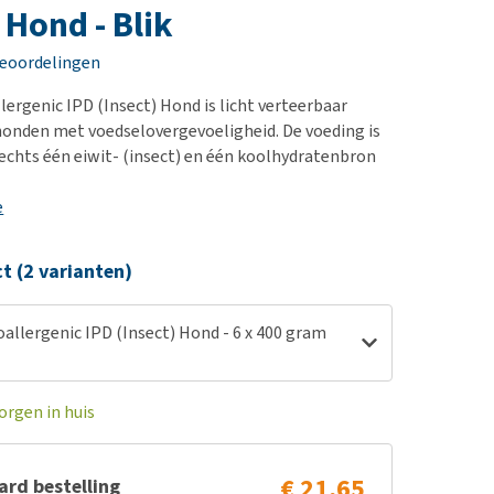
erproblemen
nd te zwaar wordt?
 Hond - Blik
derdom en dementie
lp! Mijn hond plast in
beoordelingen
is. Wat nu?
ergewicht en conditie
kijk alles
rgenic IPD (Insect) Hond is licht verteerbaar
ieren, pezen en botten
honden met voedselovergevoeligheid. De voeding is
uchtbaarheid
echts één eiwit- (insect) en één koolhydratenbron
kijk alles
e
ct (2 varianten)
llergenic IPD (Insect) Hond - 6 x 400 gram
orgen in huis
€ 21,65
rd bestelling