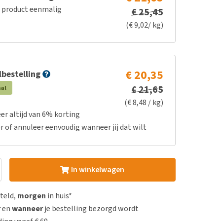
e product eenmalig
€ 25,45
(€ 9,02/ kg)
€ 20,35
bestelling
€ 21,65
aal
(€ 8,48 / kg)
er altijd van 6% korting
r of annuleer eenvoudig wanneer jij dat wilt
In winkelwagen
steld,
morgen
in huis*
r
en
wanneer
je bestelling bezorgd wordt