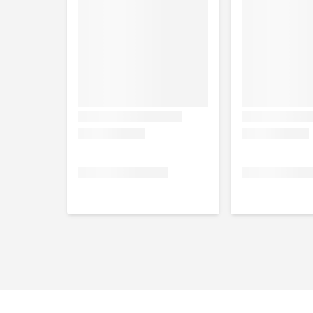
Speciaal dieetvoer voor honden met voedselaller
Een hypoallergeen dieet dat gebaseerd is op slec
(aardappel).
Helpt immunologische reacties (voedselallergie)
de vorm van huidklachten en maagdarmklachten t
Door over te stappen op dit hypoallergene dieet,
Ook verkrijgbaar in
TROVET Hypoallergenic IPD
dro
Niet te gebruiken bij (contra-indi
Overgevoeligheid voor eiwit van insect
Allergie voor schaaldieren
Gebruiksadvies
De aanbevolen gebruiksduur voor TROVET Hypoallerge