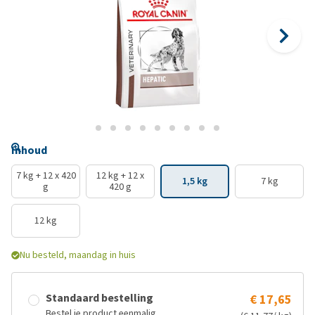
Inhoud
7 kg + 12 x 420
12 kg + 12 x
1,5 kg
7 kg
g
420 g
12 kg
Nu besteld, maandag in huis
Standaard bestelling
€ 17,65
Bestel je product eenmalig