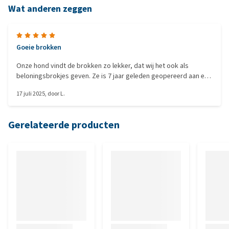
Wat anderen zeggen
Goeie brokken
Onze hond vindt de brokken zo lekker, dat wij het ook als
beloningsbrokjes geven. Ze is 7 jaar geleden geopereerd aan een
levershunt en werd geadviseerd om Royal Canin hepatic -
17 juli 2025
, door
L.
brokken te eten. Inmiddels is ze 13 jaar, dus aanrader!
Gerelateerde producten