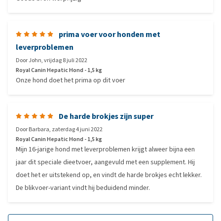
prima voer voor honden met
leverproblemen
Door
John
,
vrijdag 8 juli 2022
Royal Canin Hepatic Hond - 1,5 kg
Onze hond doet het prima op dit voer
De harde brokjes zijn super
Door
Barbara
,
zaterdag 4 juni 2022
Royal Canin Hepatic Hond - 1,5 kg
Mijn 16-jarige hond met leverproblemen krijgt alweer bijna een
jaar dit speciale dieetvoer, aangevuld met een supplement. Hij
doet het er uitstekend op, en vindt de harde brokjes echt lekker.
De blikvoer-variant vindt hij beduidend minder.