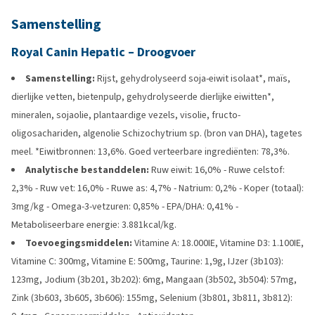
Samenstelling
Royal Canin Hepatic – Droogvoer
Samenstelling:
Rijst, gehydrolyseerd soja-eiwit isolaat*, maïs,
dierlijke vetten, bietenpulp, gehydrolyseerde dierlijke eiwitten*,
mineralen, sojaolie, plantaardige vezels, visolie, fructo-
oligosachariden, algenolie Schizochytrium sp. (bron van DHA), tagetes
meel. *Eiwitbronnen: 13,6%. Goed verteerbare ingrediënten: 78,3%.
Analytische bestanddelen:
Ruw eiwit: 16,0% - Ruwe celstof:
2,3% - Ruw vet: 16,0% - Ruwe as: 4,7% - Natrium: 0,2% - Koper (totaal):
3mg/kg - Omega-3-vetzuren: 0,85% - EPA/DHA: 0,41% -
Metaboliseerbare energie: 3.881kcal/kg.
Toevoegingsmiddelen:
Vitamine A: 18.000IE, Vitamine D3: 1.100IE,
Vitamine C: 300mg, Vitamine E: 500mg, Taurine: 1,9g, IJzer (3b103):
123mg, Jodium (3b201, 3b202): 6mg, Mangaan (3b502, 3b504): 57mg,
Zink (3b603, 3b605, 3b606): 155mg, Selenium (3b801, 3b811, 3b812):