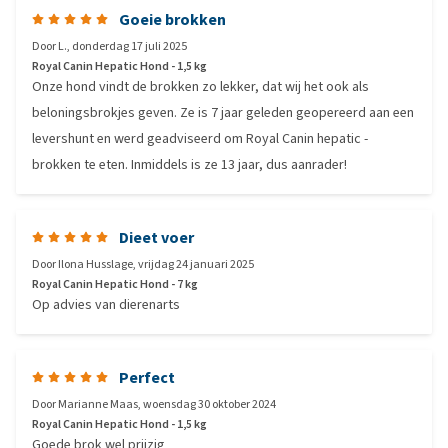
Goeie brokken
Door
L.
,
donderdag 17 juli 2025
Royal Canin Hepatic Hond - 1,5 kg
Onze hond vindt de brokken zo lekker, dat wij het ook als
beloningsbrokjes geven. Ze is 7 jaar geleden geopereerd aan een
levershunt en werd geadviseerd om Royal Canin hepatic -
brokken te eten. Inmiddels is ze 13 jaar, dus aanrader!
Dieet voer
Door
Ilona Husslage
,
vrijdag 24 januari 2025
Royal Canin Hepatic Hond - 7 kg
Op advies van dierenarts
Perfect
Door
Marianne Maas
,
woensdag 30 oktober 2024
Royal Canin Hepatic Hond - 1,5 kg
Goede brok wel prijzig