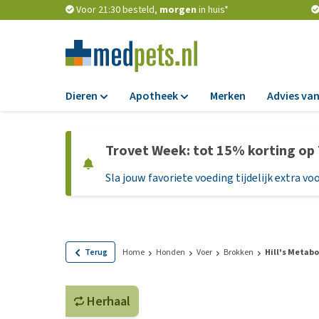
Voor 21:30 besteld,
morgen
in huis*
Dieren
Apotheek
Merken
Advies van
Voer
Apotheek
Trovet Week: tot 15% korting op
Hondenbrokken
Vlooien en teken
Sla jouw favoriete voeding tijdelijk extra voo
Natvoer
Ontworming
Dieetvoer
Medicijnen en
supplementen
Standaardvoer
Probiotica en we
Graanvrij honden
Terug
Home
Honden
Voer
Brokken
Hill's Metabol
Vitamines en min
Puppyvoer en sna
Medische benodi
Herhaal
Glutenvrij honden