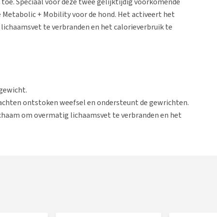
 toe. Speciaal voor deze twee gelijktijdig voorkomende
 Metabolic + Mobility voor de hond. Het activeert het
lichaamsvet te verbranden en het calorieverbruik te
gewicht.
zachten ontstoken weefsel en ondersteunt de gewrichten.
lichaam om overmatig lichaamsvet te verbranden en het
eunt de voeding het gezonde gewicht te behouden.
uren te conserveren en de kwaliteit te behouden.