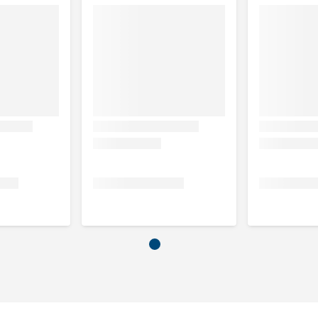
zaad, cellulose, kip- (6%) en kalkoenmeel,
ietenpulp, gedroogde tomatenpuree, visolie, kokosolie,
vlees kraakbeen (bron van chondroïtinesulfaat),
e), sporenelementen en bèta-caroteen. Met een natuurlijk
te 13,3%, koolhydraten (nfe) 33,6%, ruwe celstof 14,4%,
 0,89%, natrium 0,30%, magnesium 0,137%, vitamine A 9.652