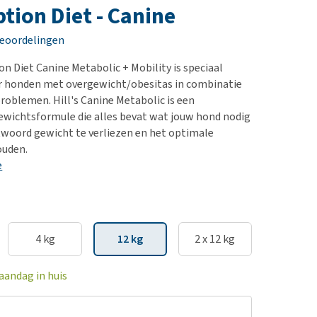
erproblemen
nd te zwaar wordt?
ption Diet - Canine
derdom en dementie
lp! Mijn hond plast in
beoordelingen
is. Wat nu?
ergewicht en conditie
kijk alles
ion Diet Canine Metabolic + Mobility is speciaal
ieren, pezen en botten
 honden met overgewicht/obesitas in combinatie
uchtbaarheid
oblemen. Hill's Canine Metabolic is een
wichtsformule die alles bevat wat jouw hond nodig
kijk alles
woord gewicht te verliezen en het optimale
ouden.
e
4 kg
12 kg
2 x 12 kg
aandag in huis