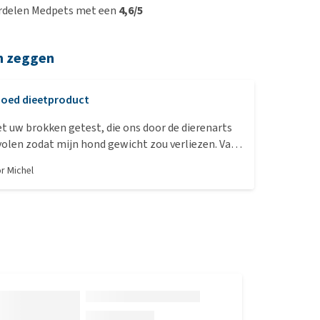
rdelen Medpets met een
4,6/5
n zeggen
oed dieetproduct
 uw brokken getest, die ons door de dierenarts
olen zodat mijn hond gewicht zou verliezen. Van
roseproblemen, woog ze in maart nog 23 kg,
or
Michel
maar 19 kg. We moeten dit product blijven
r haar volledige voeding. Zeker aan te bevelen.
untje: het is wel wat aan de prijs.