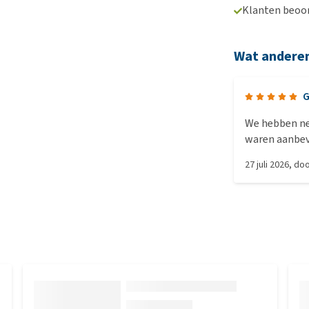
Klanten beoo
Wat andere
G
We hebben net
waren aanbev
ernstige art
27 juli 2026
, do
vandaag nog 
gebruiken voo
Een klein minp