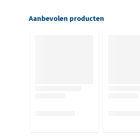
IE/kg, vitamine C 136 ppm, vitamine D 722 IE/kg, v
vetzuren 2,17%, bèta-caroteen 1,27 ppm.
Aanbevolen producten