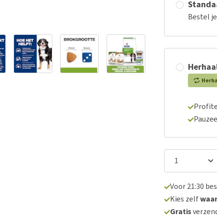
Standaa
Bestel j
Herhaal
Herh
Profite
Pauzee
Voor 21:30 be
Kies zelf
waa
Gratis
verzend