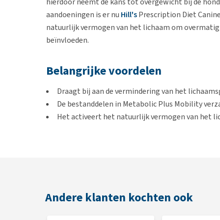
hierdoor neemt de kans tot overgewicht bij de hond
aandoeningen is er nu
Hill's
Prescription Diet Canine
natuurlijk vermogen van het lichaam om overmatig 
beïnvloeden.
Belangrijke voordelen
Draagt bij aan de vermindering van het lichaams
De bestanddelen in Metabolic Plus Mobility ver
Het activeert het natuurlijk vermogen van het 
calorieverbruik te beïnvloeden.
Wanneer een gezond gewicht is bereikt, onderst
Het gebruik van een vershoudverpakking om vetz
Smaak
Andere klanten kochten ook
Kip