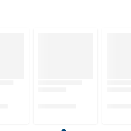
itamine E 969 IE/kg, omega 3-vetzuren 3,01%, omega 6-