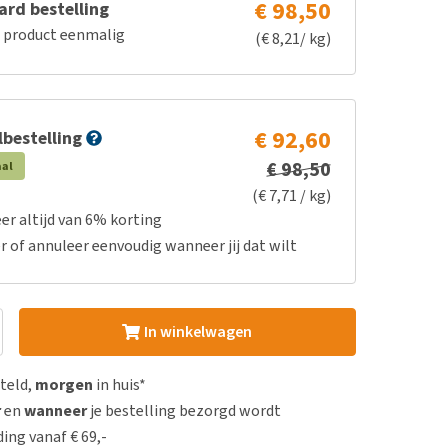
€ 98,50
rd bestelling
e product eenmalig
(€ 8,21/ kg)
€ 92,60
bestelling
€ 98,50
aal
(€ 7,71 / kg)
er altijd van 6% korting
r of annuleer eenvoudig wanneer jij dat wilt
In winkelwagen
steld,
morgen
in huis*
r
en
wanneer
je bestelling bezorgd wordt
ing vanaf € 69,-