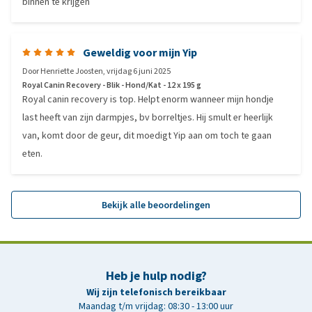
binnen te krijgen
Geweldig voor mijn Yip
Door
Henriette Joosten
,
vrijdag 6 juni 2025
Royal Canin Recovery - Blik - Hond/Kat - 12 x 195 g
Royal canin recovery is top. Helpt enorm wanneer mijn hondje
last heeft van zijn darmpjes, bv borreltjes. Hij smult er heerlijk
van, komt door de geur, dit moedigt Yip aan om toch te gaan
eten.
Bekijk alle beoordelingen
Heb je hulp nodig?
Wij zijn telefonisch bereikbaar
Maandag t/m vrijdag: 08:30 - 13:00 uur