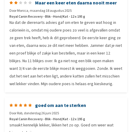
Maar een keer eten daarna nooit meer
Door
Monica
,
maandag 18 augustus 2025
Royal Canin Recovery - Blik - Hond/Kat - 12 x 195 g
Na dat de dierenarts advies gaf om eten te geven wat hoog in
calorieën is, omdat mij oudere poes zo veel is afgevallen omdat
ze geen trek heeft, heb ik dit geprobeerd. De eerste keer ging ze
van eten, daarna wou ze dit niet meer hebben. Jammer dat je niet
een proef blikje of zakje kan bestellen, maar in een keer 12
blikjes. Nu 11 blikjes over. Ik ga niet nog een blik open maken
want 3/4 van de eerste blikje moest ik weggooien. Zonde. Ik weet
dat het niet aan het eten ligt, andere katten zullen het misschien
wel lekker vinden. Mijn oudere poes is helaas erg kieskeurig.
goed om aan te sterken
Door
Rob
,
donderdag 26 juni 2025
Royal Canin Recovery - Blik - Hond/Kat - 12 x 195 g
smaakt kennelijk lekker, likken het zo op. Goed om weer wat