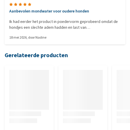
Aanbevolen mondwater voor oudere honden
Ik had eerder het product in poedervorm geprobeerd omdat de
hondjes een slechte adem hadden en last van
tandvleesontsteking. Dit product werkte echter niet, daarom heb
18 mei 2026
, door
Nadine
ik nu het mondwater aangeschaft. De hondjes drinken het zonder
problemen en hun adem is al véél beter.
Gerelateerde producten