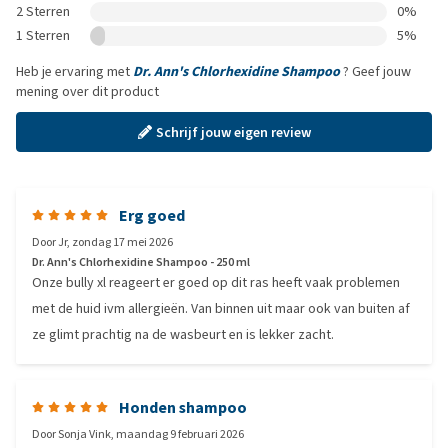
2 Sterren
0%
1 Sterren
5%
Heb je ervaring met
Dr. Ann's Chlorhexidine Shampoo
? Geef jouw
mening over dit product
Schrijf jouw eigen review
Erg goed
Door
Jr
,
zondag 17 mei 2026
Dr. Ann's Chlorhexidine Shampoo - 250 ml
Onze bully xl reageert er goed op dit ras heeft vaak problemen
met de huid ivm allergieën. Van binnen uit maar ook van buiten af
ze glimt prachtig na de wasbeurt en is lekker zacht.
Honden shampoo
Door
Sonja Vink
,
maandag 9 februari 2026