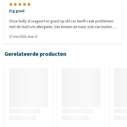
Erg goed
Onze bully xl reageert er goed op dit ras heeft vaak problemen
met de huid ivm allergieën. Van binnen uit maar ook van buiten af
ze glimt prachtig na de wasbeurt en is lekker zacht.
17 mei 2026
, door
Jr
Gerelateerde producten