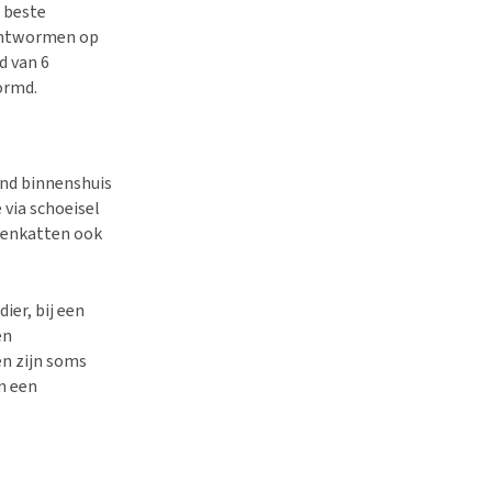
t beste
 ontwormen op
d van 6
ormd.
end binnenshuis
 via schoeisel
nenkatten ook
ier, bij een
en
en zijn soms
en een