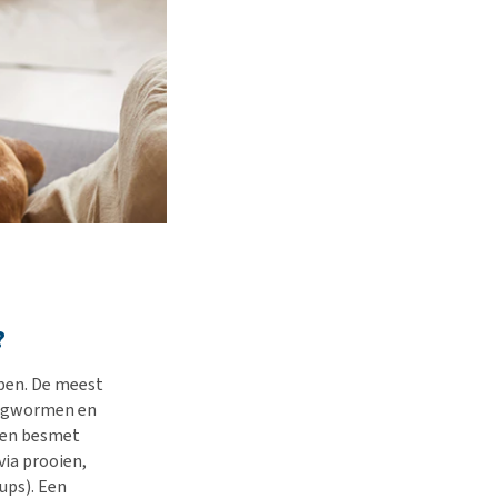
?
open. De meest
ngwormen en
men besmet
via prooien,
ups). Een