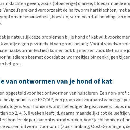
armklachten geven, zoals (bloederige) diarree, bloedarmoede en
s. Vanzelfsprekend veroorzaakt de hartworm hartklachten, met a
ymptomen benauwdheid, hoesten, verminderd uithoudingsverm
s.
dat je natuurlijk deze problemen bij je hond of kat wilt voorkomen,
voor je eigen gezondheid van groot belang! Vooral spoelworminf
mate haakworminfecties) komen ook bij mensen voor. Met name j
or huisdieren besmet doordat ze wormeitjes binnenkrijgen tijden
op het gras.
ie van ontwormen van je hond of kat
ijnen opgesteld voor het ontwormen van huisdieren. Een non-profit
ee bezig houdt is de ESCCAP, een groep van vooraanstaande gespec
asitologen. Voor honden wordt het volgende geadviseerd: pups 
n op 2, 4, 6, 8 weken leeftijd, daarna maandelijks tot de leeftijd
ten honden 4x per jaar ontwormd worden. Voor jachthonden of h
 de vossenlintworm voorkomt (Zuid-Limburg, Oost-Groningen, d