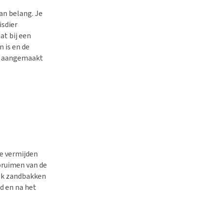
an belang. Je
isdier
at bij een
 is en de
ie aangemaakt
e vermijden
opruimen van de
dek zandbakken
jd en na het