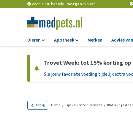
Voor 21:30 besteld,
morgen
in huis*
Dieren
Apotheek
Merken
Advies van
Voer
Apotheek
Trovet Week: tot 15% korting op
Hondenbrokken
Vlooien en teken
Sla jouw favoriete voeding tijdelijk extra voo
Natvoer
Ontworming
Dieetvoer
Medicijnen en
supplementen
Standaardvoer
Probiotica en we
Graanvrij honden
Terug
Home
Tips van onze dierenarts
Wat kun je doe
Vitamines en min
Puppyvoer en sna
Medische benodi
Glutenvrij honden