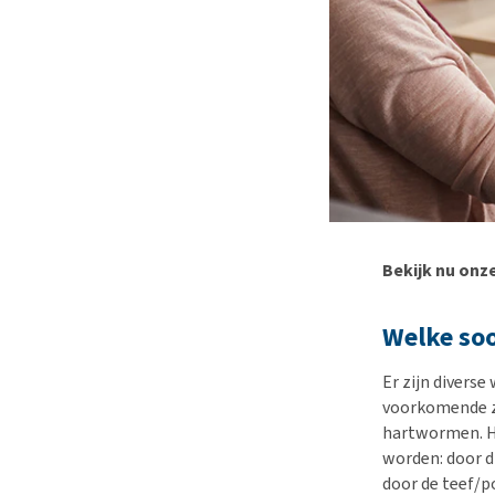
Bekijk nu onz
Welke soo
Er zijn divers
voorkomende 
hartwormen. H
worden: door d
door de teef/p