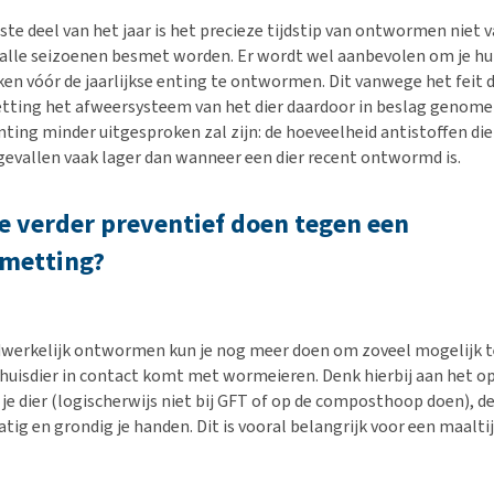
te deel van het jaar is het precieze tijdstip van ontwormen niet v
n alle seizoenen besmet worden. Er wordt wel aanbevolen om je hu
en vóór de jaarlijkse enting te ontwormen. Dit vanwege het feit d
ing het afweersysteem van het dier daardoor in beslag genomen
enting minder uitgesproken zal zijn: de hoeveelheid antistoffen d
e gevallen vaak lager dan wanneer een dier recent ontwormd is.
e verder preventief doen tegen een
metting?
dwerkelijk ontwormen kun je nog meer doen om zoveel mogelijk t
je huisdier in contact komt met wormeieren. Denk hierbij aan het 
 je dier (logischerwijs niet bij GFT of op de composthoop doen), 
tig en grondig je handen. Dit is vooral belangrijk voor een maalti