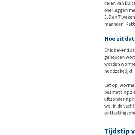
delen van Duit
overleggen met
3, 5 en 7 weken
maanden. Katte
Hoe zit da
Er is bekend d
gehouden wordt
worden wormei
noodzakelijk!
Let op, wormeie
besmetting zie
uitzondering hi
wel in de vacht
ontlastingsond
Tijdstip