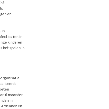
/of
ls
ogen en
 is
ecties (en in
onge kinderen
s het spelen in
 organisatie
ialiseerde
moeten
 van 6 maanden.
onden in
e Ardennen en