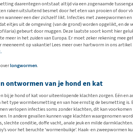
tting daarentegen ontstaat altijd via een zogenaamde tussenga
en raken uitsluitend besmet door het eten van prooien of door vl
en wanneer een dier zichzelf likt. Infecties met zweepwormen 
at eitjes uit de omgeving (van de grond) worden opgelikt, en de v
filaria) gebeurt door muggen. Deze laatste soort komt hier gelu
 te meer in het zuiden van Europa. Er moet zeker rekening mee 
dier meeneemt op vakantie! Lees meer over hartworm in ons artikel
.
 over
longwormen
.
an ontwormen van je hond en kat
bij je hond of kat voor uiteenlopende klachten zorgen. Eén en an
n het type wormbesmetting en van hoe ernstig de besmetting is. B
en verlopen infecties soms zonder klachten, dit kan voorkomen bi
n. In andere gevallen kunnen vage klachten waargenomen worde
s, slechte conditie, doffe vacht, anale jeuk en milde darmklacht
ppy’s voor het beruchte ‘wormenbuikje’. Haak- en zweepwormen k