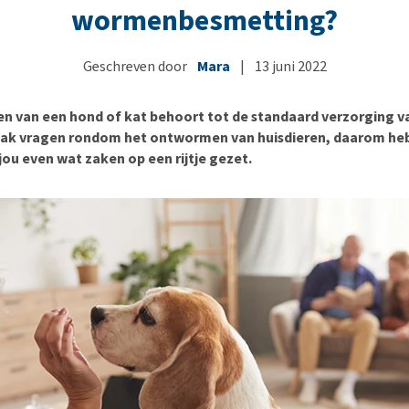
Bench
Nierproblemen
BARF
Ni
ho
er
wormenbesmetting?
Voer- en drinkbakken
Ouderdom en dementie
Puppy apotheek
Ou
He
nvoer
hu
Op reis en onderweg
Overgewicht en conditie
Vuurwerkangst
Ov
Geschreven door
Mara
|
13 juni 2022
r
Be
Bekijk alles
Bekijk alles
Puppy benodigdheden
Sp
 van een hond of kat behoort tot de standaard verzorging van
Bekijk alles
Vr
vaak vragen rondom het ontwormen van huisdieren, daarom h
Be
jou even wat zaken op een rijtje gezet.