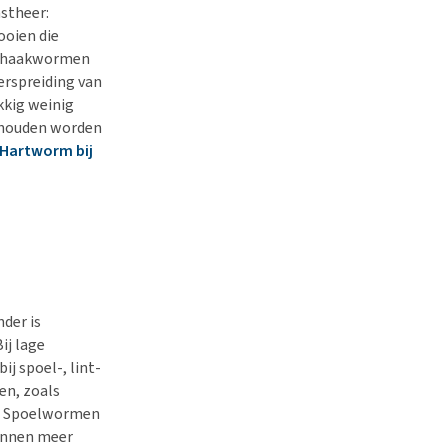
stheer:
ooien die
en haakwormen
erspreiding van
kkig weinig
gehouden worden
Hartworm bij
der is
ij lage
j spoel-, lint-
n, zoals
en. Spoelwormen
unnen meer