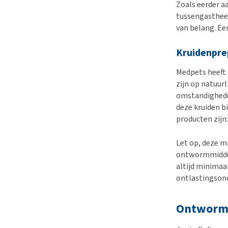
Zoals eerder 
tussengasthee
van belang. Ee
Kruidenpre
Medpets heeft 
zijn op natuur
omstandigheden
deze kruiden b
producten zijn
Let op, deze m
ontwormmiddele
altijd minimaa
ontlastingsond
Ontwormm