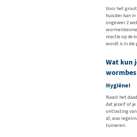
Voor het groots
huisdier kan i
ongeveer 2 wek
wormenbesmett
reactie op de 
wordt is in di
Wat kun j
wormbes
Hygiëne!
Naast het daa
dat jezelf of 
ontlasting van
af, was regelma
tuinieren.