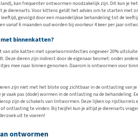
sland), kan frequenter ontwormen noodzakelijk zijn. Dit kun je he
 je dierenarts. Voor kittens geldt het advies om te starten met
 leeftijd, gevolgd door een maandelijkse behandeling tot de leeftij
n vanaf 6 maanden oud worden bij voorkeur 4 keer per jaar ontw
t met binnenkatten?
at van alle katten met spoelworminfecties ongeveer 20% uitsluit
. Deze dieren zijn indirect door de eigenaar besmet: onder andere
tjes mee naar binnen genomen. Daarom is ontwormen voor bin
ren zijn niet met het blote oog zichtbaar in de ontlasting van je d
 je vaak pas (dode) wormen in de ontlasting na de behandeling. E
erop zijn de schakels van lintwormen. Deze lijken op rijstkorrels 
 of ontlasting te vinden. Bij twijfel kun je altijd je dierenarts vrag
erzoek uit te voeren!
 van ontwormen