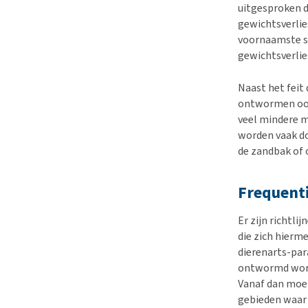
uitgesproken d
gewichtsverlie
voornaamste s
gewichtsverlie
Naast het feit 
ontwormen ook 
veel mindere 
worden vaak do
de zandbak of 
Frequent
Er zijn richtl
die zich hierm
dierenarts-par
ontwormd worde
Vanaf dan moe
gebieden waar