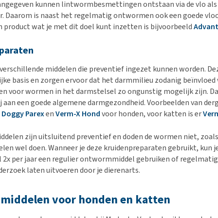
aangegeven kunnen lintwormbesmettingen ontstaan via de vlo als
r. Daarom is naast het regelmatig ontwormen ook een goede vlo
n product wat je met dit doel kunt inzetten is bijvoorbeeld
Advan
paraten
verschillende middelen die preventief ingezet kunnen worden. D
lijke basis en zorgen ervoor dat het darmmilieu zodanig beïnvloed
 voor wormen in het darmstelsel zo ongunstig mogelijk zijn. Da
ij aan een goede algemene darmgezondheid. Voorbeelden van derg
:
Doggy Parex
en
Verm-X Hond
voor honden, voor katten is er
Ver
iddelen zijn uitsluitend preventief en doden de wormen niet, zoals
n wel doen. Wanneer je deze kruidenpreparaten gebruikt, kun j
l 2x per jaar een regulier ontwormmiddel gebruiken of regelmatig
erzoek laten uitvoeren door je dierenarts.
iddelen voor honden en katten