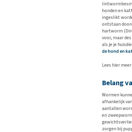
lintwormbesme
honden en katt
ingeslikt word
ontstaan doord
hartworm (Diro
voor, maar des
als je je huis
de hond en kat
Lees hier meer
Belang v
Wormen kunnen 
afhankelijk va
aantallen worm
en zweepworme
gewichtsverlie
zorgen bij pu