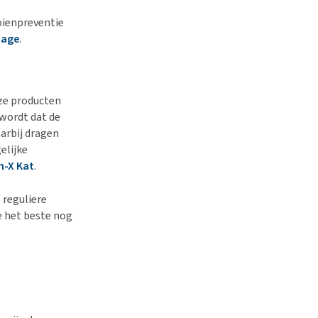
oienpreventie
tage
.
eze producten
 wordt dat de
arbij dragen
elijke
m-X Kat
.
 reguliere
e het beste nog