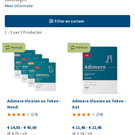
Meer informatie
Filter en sorteer
1
-
3
van
3
Producten
Herhaal
Herhaal
Adimere Vlooien en Teken -
Adimere Vlooien en Teken -
Hond
Kat
(
19
)
(
24
)
€ 14,55
-
€ 43,00
€ 11,45
-
€ 22,45
(€ 4,75 / st)
(€ 3,74 / st)