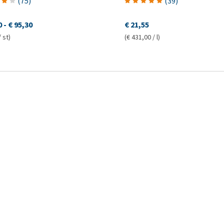
(
75
)
(
39
)
0
-
€ 95,30
€ 21,55
/ st)
(€ 431,00 / l)