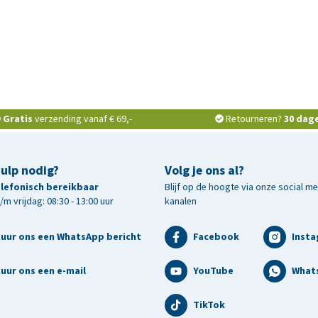
Gratis
verzending vanaf € 69,-
Retourneren?
30 dag
hulp nodig?
Volg je ons al?
telefonisch bereikbaar
Blijf op de hoogte via onze social m
m vrijdag: 08:30 - 13:00 uur
kanalen
tuur ons een WhatsApp bericht
Facebook
Inst
uur ons een e-mail
YouTube
What
TikTok