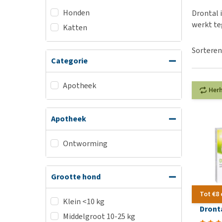
BARF
Hypoallergeen vo
Honden
Drontal 
Puppy apotheek
Biologisch honde
werkt te
Katten
Vuurwerkangst
Vegan hondenvoe
Bekijk alles
Sorteren
Snacks
Categorie
Bekijk alles
Apotheek
Her
Apotheek
Ontworming
Grootte hond
Tot €8
Klein <10 kg
Dront
Middelgroot 10-25 kg