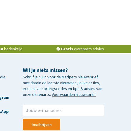
en
bedenktijd
Gratis
dierenarts advies
Wil je niets missen?
edia
Schrijf je nu in voor de Medpets nieuwsbrief
met daarin de laatste nieuwtjes, leuke acties,
exclusieve kortingscodes en tips & advies van
onze dierenarts.
Voorwaarden nieuwsbrief
agram
sApp
Inschrijven