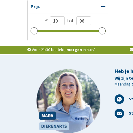
Prijs
€
tot
Voor 21:30 besteld,
morgen
in huis*
Heb je 
Wij zijn 
Maandag t/
S
St