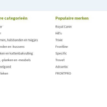
re categorieën
Populaire merken
er
Royal Canin
r
Hill's
men, halsbanden en tuigjes
Trixie
den en -kussens
Frontline
ken en kattenbakvulling
Specific
 -planken en -meubels
Trovet
eelgoed
Advantix
 teken
FRONTPRO