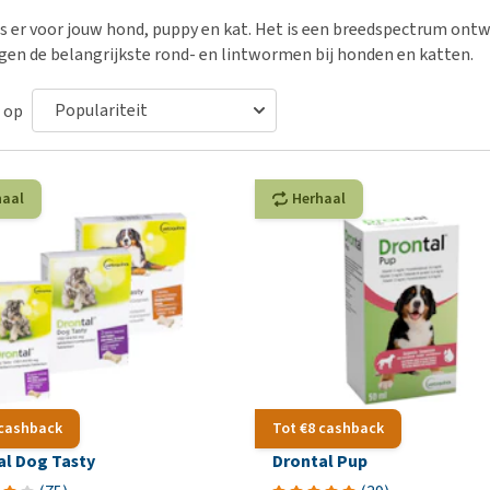
Bench
Nierproblemen
BARF
Ni
ho
er
is er voor jouw hond, puppy en kat. Het is een breedspectrum ont
Voer- en drinkbakken
Ouderdom en dementie
Puppy apotheek
Ou
He
nvoer
gen de belangrijkste rond- en lintwormen bij honden en katten.
hu
Op reis en onderweg
Overgewicht en conditie
Vuurwerkangst
Ov
r
Be
Bekijk alles
Bekijk alles
 op
Puppy benodigdheden
Sp
Bekijk alles
Vr
Be
haal
Herhaal
 cashback
Tot €8 cashback
al Dog Tasty
Drontal Pup