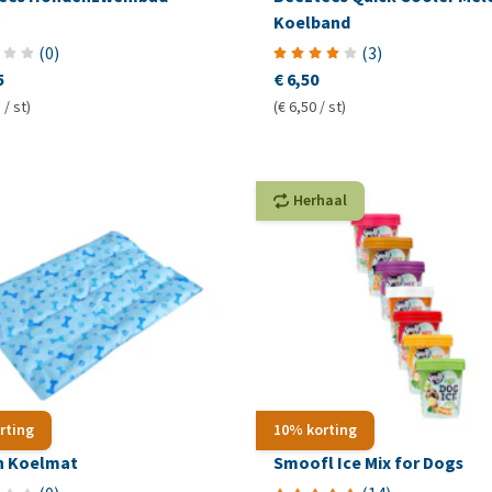
Koelband
(
0
)
(
3
)
5
€ 6,50
 / st)
(€ 6,50 / st)
Herhaal
rting
10% korting
in Koelmat
Smoofl Ice Mix for Dogs