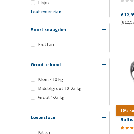
IJsjes
Laat meer zien
€ 12,9
(€ 12,95
Soort knaagdier
Fretten
Grootte hond
Klein <10 kg
Middelgroot 10-25 kg
Groot >25 kg
10% ko
Levensfase
Ruffw
Kitten