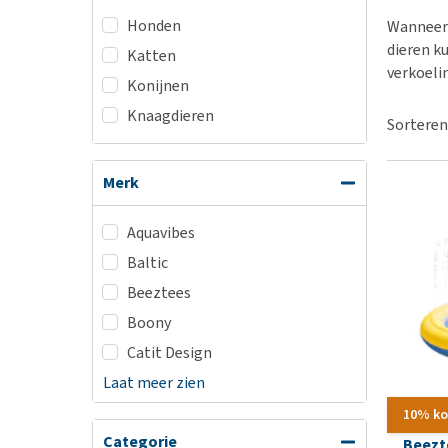
BARF
Hypoallergeen vo
Honden
Wanneer 
Puppy apotheek
Biologisch honde
dieren k
Katten
Vuurwerkangst
verkoeli
Vegan hondenvoe
Konijnen
Bekijk alles
Snacks
Knaagdieren
Sorteren
Bekijk alles
Merk
Aquavibes
Baltic
Beeztees
Boony
Catit Design
Laat meer zien
10% ko
Categorie
Beezt