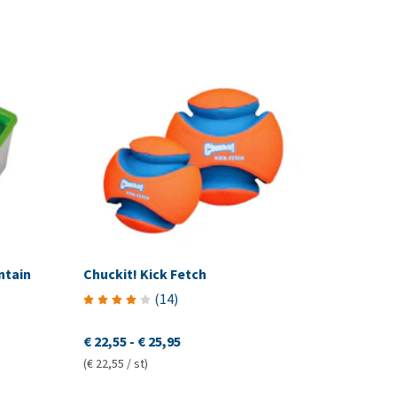
ntain
Chuckit! Kick Fetch
(
14
)
€ 22,55
-
€ 25,95
(€ 22,55 / st)