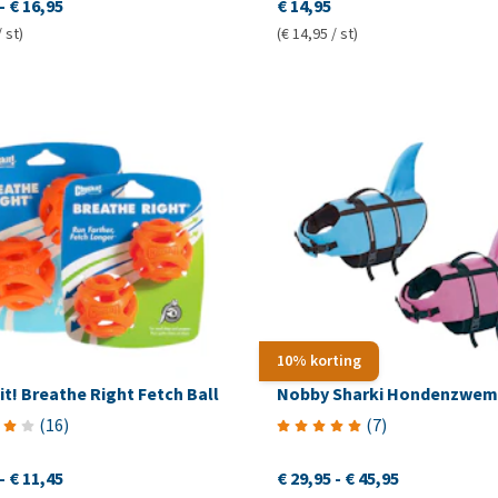
-
€ 16,95
€ 14,95
/ st)
(€ 14,95 / st)
10% korting
t! Breathe Right Fetch Ball
Nobby Sharki Hondenzwem
(
16
)
(
7
)
-
€ 11,45
€ 29,95
-
€ 45,95