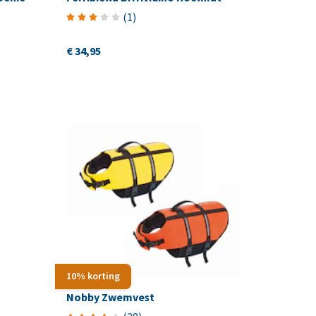
(
1
)
€ 34,95
10% korting
Nobby Zwemvest