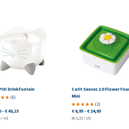
PIXI Drinkfontein
Catit Senses 2.0 Flower Fou
Mini
(
6
)
(
2
)
0
-
€ 43,15
€ 6,95
-
€ 24,05
 / st)
(€ 2,32 / st)