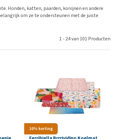
erproblemen
nd te zwaar wordt?
e. Honden, katten, paarden, konijnen en andere
derdom en dementie
lp! Mijn hond plast in
elangrijk om ze te ondersteunen met de juiste
is. Wat nu?
ergewicht en conditie
kijk alles
ieren, pezen en botten
1
-
24
van
101
Producten
uchtbaarheid
kijk alles
10% korting
oenie
Ferribiella Brrrividino Koelmat