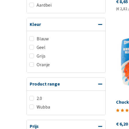
€ 8,65
Aardbei
(€ 2,82 
Kleur
Blauw
Geel
Grijs
Oranje
Product range
2.0
Chucki
Wubba
€ 6,20
Prijs