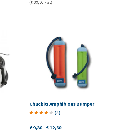
(€ 39,95 / st)
Chuckit! Amphibious Bumper
(
8
)
€ 9,30
-
€ 12,60