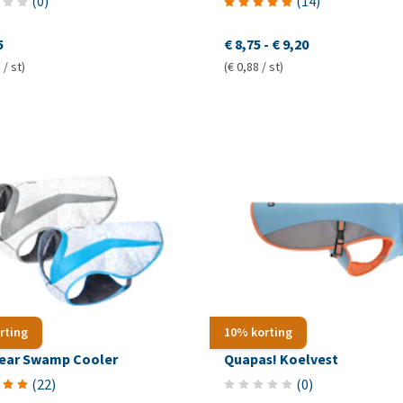
(
0
)
(
14
)
5
€ 8,75
-
€ 9,20
 / st)
(€ 0,88 / st)
rting
10% korting
ear Swamp Cooler
Quapas! Koelvest
(
22
)
(
0
)