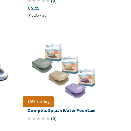
(
0
)
€ 5,95
(€ 5,95 / st)
10% korting
Coolpets Splash Water Fountain
(
0
)