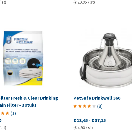
/ st)
(€ 29,95 / st)
Filter Fresh & Clear Drinking
PetSafe Drinkwell 360
in Filter - 3 stuks
(
8
)
(
1
)
0
€ 13,65
-
€ 87,15
/ st)
(€ 4,90 / st)