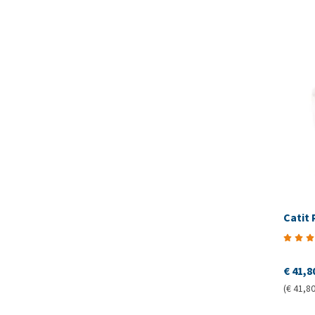
Catit 
€ 41,8
(€ 41,80