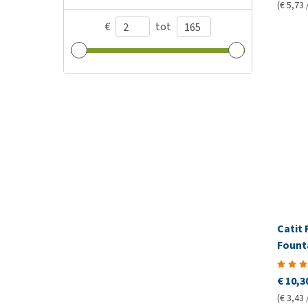
(€ 5,73 
€
tot
Catit 
Founta
€ 10,3
(€ 3,43 