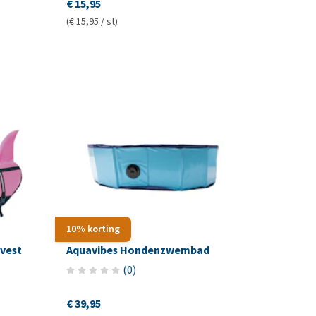
€ 15,95
(€ 15,95 / st)
10% korting
vest
Aquavibes Hondenzwembad
(
0
)
€ 39,95