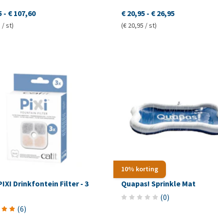
5
-
€ 107,60
€ 20,95
-
€ 26,95
 / st)
(€ 20,95 / st)
10% korting
PIXI Drinkfontein Filter - 3
Quapas! Sprinkle Mat
(
0
)
(
6
)