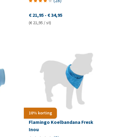
(
28
)
€ 21,95
-
€ 34,95
(€ 21,95 / st)
10% korting
Flamingo Koelbandana Fresk
Inou