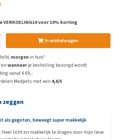
0
de VERKOELING10 voor 10% korting
In winkelwagen
steld,
morgen
in huis*
r
en
wanneer
je bestelling bezorgd wordt
ing vanaf € 69,-
rdelen Medpets met een
4,6/5
n zeggen
it als gegoten, beweegt super makkelijk
. Heel licht en makkelijk te dragen voor mijn lieve