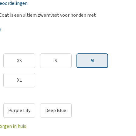
erproblemen
nd te zwaar wordt?
beoordelingen
derdom en dementie
lp! Mijn hond plast in
 Coat is een ultiem zwemvest voor honden met
is. Wat nu?
ergewicht en conditie
kijk alles
e
ieren, pezen en botten
uchtbaarheid
kijk alles
XS
S
M
XL
Purple Lily
Deep Blue
orgen in huis