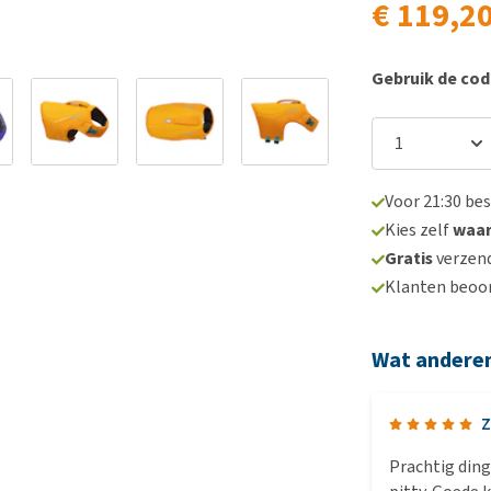
€ 119,2
Gebruik de co
Voor 21:30 be
Kies zelf
waa
Gratis
verzend
Klanten beoo
Wat andere
Z
Prachtig ding