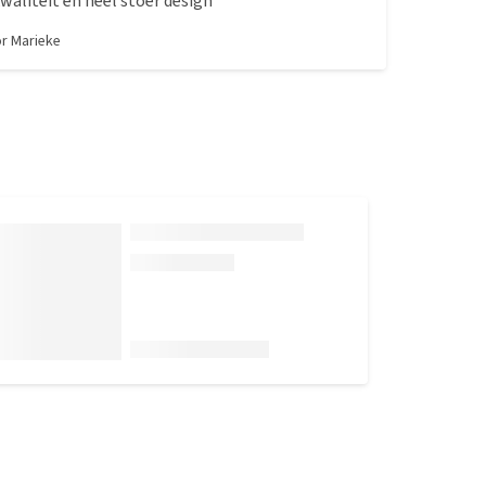
kwaliteit en heel stoer design
or
Marieke