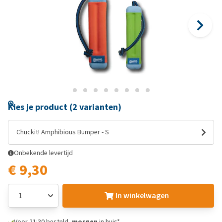
Kies je product (2 varianten)
Chuckit! Amphibious Bumper - S
Onbekende levertijd
€ 9,30
In winkelwagen
Voor 21:30 besteld,
morgen
in huis*