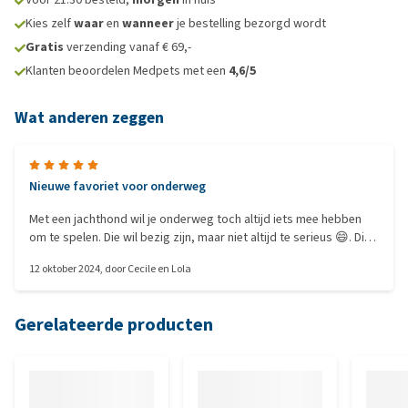
Kies zelf
waar
en
wanneer
je bestelling bezorgd wordt
Gratis
verzending vanaf € 69,-
Klanten beoordelen Medpets met een
4,6/5
Wat anderen zeggen
Nieuwe favoriet voor onderweg
Met een jachthond wil je onderweg toch altijd iets mee hebben
om te spelen. Die wil bezig zijn, maar niet altijd te serieus 😄. Dit
is een heel fijn speeltje, gooit goed, maar wel lekker licht, is
12 oktober 2024
, door
Cecile en Lola
stevig en blijft drijven. Deze houden we erin.
Gerelateerde producten