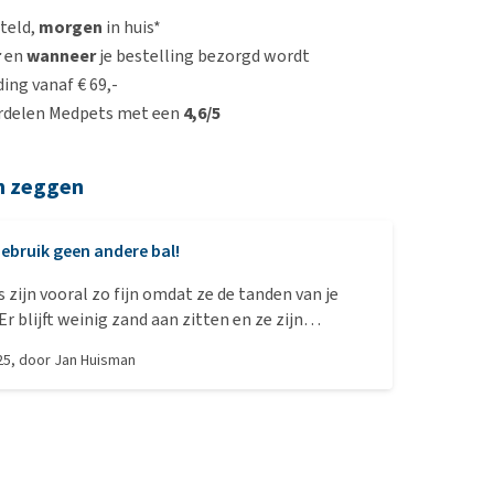
steld,
morgen
in huis*
r
en
wanneer
je bestelling bezorgd wordt
ing vanaf € 69,-
rdelen Medpets met een
4,6/5
n zeggen
ebruik geen andere bal!
s zijn vooral zo fijn omdat ze de tanden van je
r blijft weinig zand aan zitten en ze zijn
interessant om op te gaan kauwen. Daardoor
25
, door
Jan Huisman
nden minder. Enige nadeel is dat je ze wat minder
 gooien, maar dan neem je eventueel een maat
ten welke je koopt: de 5 cm (small) passen in de
t werpstok. Er is ook een maatje groter die daar
en een maat die net zo groot is als een tennisbal