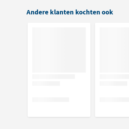
Large = 1 x Chuckit! Breathe Right Fetch Ball
Andere klanten kochten ook
Voor het complete aanbod van Chuckit! klik
Hier!