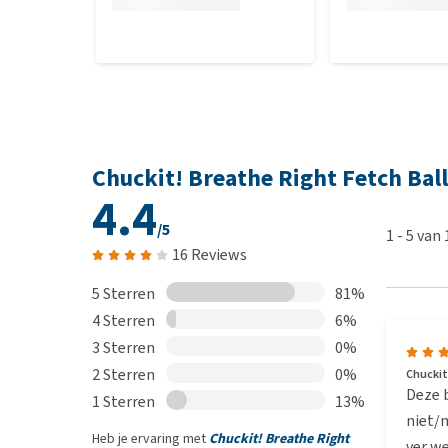
Chuckit! Breathe Right Fetch Bal
4.4
/5
1
-
5
van
16 Reviews
5 Sterren
81%
4 Sterren
6%
3 Sterren
0%
2 Sterren
0%
Chuckit!
Deze b
1 Sterren
13%
niet/m
Heb je ervaring met
Chuckit! Breathe Right
ver we