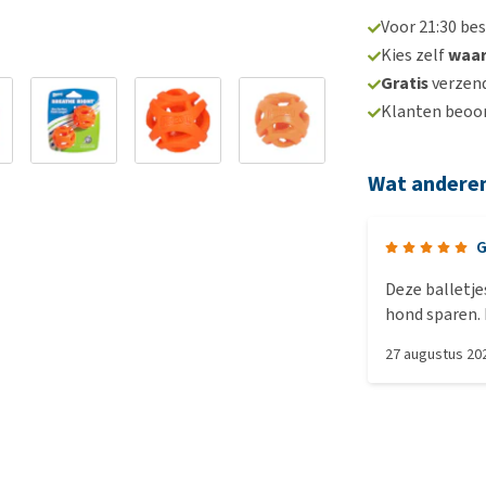
Voor 21:30 be
Kies zelf
waa
Gratis
verzend
Klanten beoo
Wat andere
G
Deze balletje
hond sparen. E
niet/minder 
27 augustus 20
slijten de ta
ver weg kunt
groter. Oplet
kleine Chucki
niet in past, 