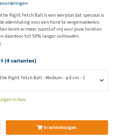
erproblemen
nd te zwaar wordt?
beoordelingen
derdom en dementie
lp! Mijn hond plast in
the Right Fetch Ball is een werpbal dat speciaal is
is. Wat nu?
ergewicht en conditie
e ademhaling voor een hond te vergemakkelen.
kijk alles
ten komt er meer zuurstof vrij voor jouw hond en
ieren, pezen en botten
len daardoor tot 50% langer volhouden.
uchtbaarheid
e
kijk alles
ct (4 varianten)
the Right Fetch Ball - Medium - ø 6 cm - 1
orgen in huis
In winkelwagen