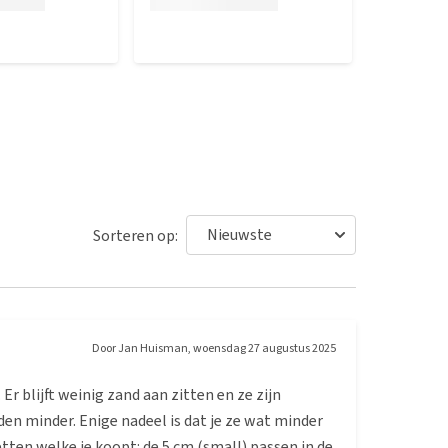
Sorteren op:
Door
Jan Huisman
,
woensdag 27 augustus 2025
Er blijft weinig zand aan zitten en ze zijn
en minder. Enige nadeel is dat je ze wat minder
ten welke je koopt: de 5 cm (small) passen in de