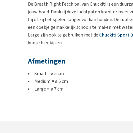
De Breath Right Fetch bal van Chuckit! is een duur
jouw hond. Dankzij deze luchtgaten komt er meer z
hij of zij het spelen langer vol kan houden. De rubb
een doekje gemakkelijk schoon te maken met water.
Large zijn ook te gebruiken met de
Chuckit! Sport 
kun je hier kijken.
Afmetingen
Small = ø 5 cm
Medium = ø 6 cm
Large = ø 7 cm
Inhoud
Small = 2 x Chuckit! Breathe Right Fetch Ball
Medium = 1 x Chuckit! Breathe Right Fetch Ball