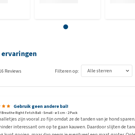
l ervaringen
16
Reviews
Filteren op:
Gebruik geen andere bal!
 Breathe Right Fetch Ball - Small - ø 5 cm - 2 Pack
alletjes zijn vooral zo fijn omdat ze de tanden van je hond sparen. 
inder interessant om op te gaan kauwen. Daardoor slijten de tand
g kunt gooien, maar dan neem je eventueel een maat groter. Oplet