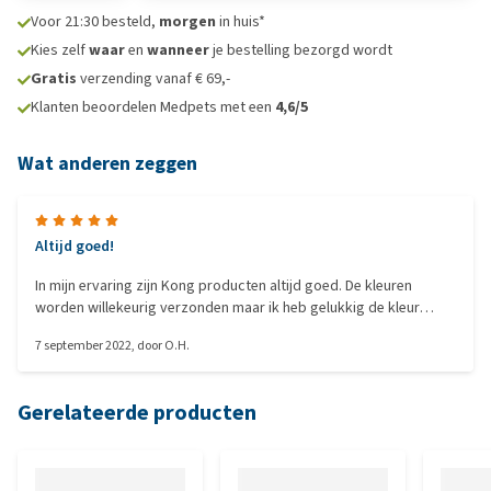
Voor 21:30 besteld,
morgen
in huis*
Kies zelf
waar
en
wanneer
je bestelling bezorgd wordt
Gratis
verzending vanaf € 69,-
Klanten beoordelen Medpets met een
4,6/5
Wat anderen zeggen
Altijd goed!
In mijn ervaring zijn Kong producten altijd goed. De kleuren
worden willekeurig verzonden maar ik heb gelukkig de kleur
gekregen waar ik op hoopte (geel). Ze drijven goed en zijn ook
7 september 2022
, door
O.H.
geschikt voor een mild potje touwtrekken! :)
Gerelateerde producten