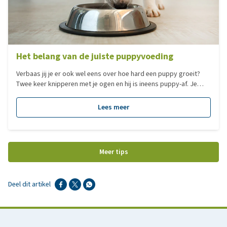
Het belang van de juiste puppyvoeding
Verbaas jij je er ook wel eens over hoe hard een puppy groeit?
Twee keer knipperen met je ogen en hij is ineens puppy-af. Je
kunt je wel voorstellen dat zo’n groeiproces de juiste
ondersteuning nodig heeft en hoe belangrijk een goede voeding
Lees meer
in deze periode is. Geef ze de perfecte start met het Royal Canin
puppy pakket, lees hier meer over in dit artikel!
Meer tips
Deel dit artikel