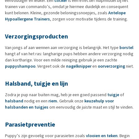
eenvoudiger en leuker. Een
clicker
is een effectief hulpmiddel bij het
trainen van commando’s, omdat je hiermee duidelijk en consequent
kunt belonen. Kleine, gezonde beloningssnoepjes, zoals
Antelope
Hypoallergene Trainers
, zorgen voor motivatie tijdens de training.
Verzorgingsproducten
Van jongs af aan wennen aan verzorging is belangrijk. Het type
borstel
hangt af van het ras: langharige pups hebben andere verzorging nodig
dan kortharige. Voor een milde reiniging gebruik je een zachte
puppyshampoo
. Vergeet ook de
nagelknipper
en
oorverzorging
niet.
Halsband, tuigje en lijn
Zodra je pup naar buiten mag, heb je een goed passend
tuigje
of
halsband
nodig en een
riem.
Gebruik onze
keuzehulp voor
halsbanden en tuigjes
om eenvoudig de juiste maat en stijl te vinden.
Parasietpreventie
Puppy’s zijn gevoelig voor parasieten zoals
vlooien en teken
. Begin