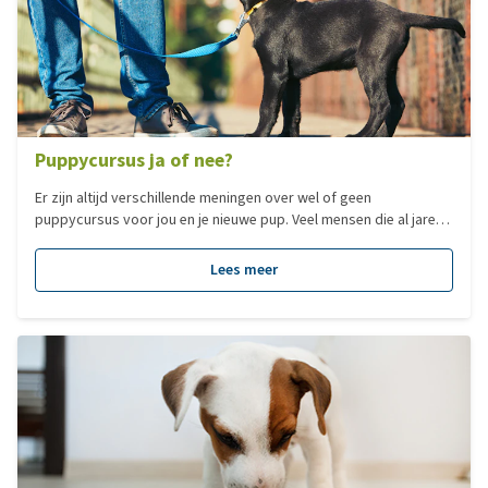
Puppycursus ja of nee?
Er zijn altijd verschillende meningen over wel of geen
puppycursus voor jou en je nieuwe pup. Veel mensen die al jaren
ervaring hebben met honden vinden het vaak niet nodig. Mensen
met pups van kleine hondenrassen denken weleens dat een
Lees meer
puppycursus voor hun pup niet geschikt is. Als dierenarts
adviseren wij altijd om op puppycursus te gaan. In dit artikel
zullen we uitleggen waarom.