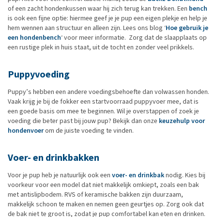
of een zacht hondenkussen waar hij zich terug kan trekken. Een
bench
is ook een fijne optie: hiermee geef je je pup een eigen plekje en help je
hem wennen aan structuur en alleen zijn. Lees ons blog ‘
Hoe gebruik je
een hondenbench
‘ voor meer informatie. Zorg dat de slaapplaats op
een rustige plek in huis staat, uit de tocht en zonder veel prikkels.
Puppyvoeding
Puppy’s hebben een andere voedingsbehoefte dan volwassen honden.
Vaak krijg je bij de fokker een startvoorraad puppyvoer mee, dat is
een goede basis om mee te beginnen. Wil je overstappen of zoek je
voeding die beter past bij jouw pup? Bekijk dan onze
keuzehulp voor
hondenvoer
om de juiste voeding te vinden.
Voer- en drinkbakken
Voor je pup heb je natuurlijk ook een
voer- en drinkbak
nodig. Kies bij
voorkeur voor een model dat niet makkelijk omkiept, zoals een bak
met antislipbodem. RVS of keramische bakken zijn duurzaam,
makkelijk schoon te maken en nemen geen geurtjes op. Zorg ook dat
de bak niet te groot is, zodat je pup comfortabel kan eten en drinken.