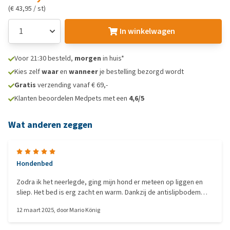
(€ 43,95 / st)
In winkelwagen
Voor 21:30 besteld,
morgen
in huis*
Kies zelf
waar
en
wanneer
je bestelling bezorgd wordt
Gratis
verzending vanaf € 69,-
Klanten beoordelen Medpets met een
4,6/5
Wat anderen zeggen
Hondenbed
Zodra ik het neerlegde, ging mijn hond er meteen op liggen en
sliep. Het bed is erg zacht en warm. Dankzij de antislipbodem
blijft het stevig op mijn laminaat liggen.
12 maart 2025
, door
Mario König