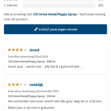
1 Sterren
0%
Heb je ervaring met
CSI Urine Hond/Puppy Spray
? Geef jouw mening
over dit product
Schrijf jouw eigen review
Goed
Door
Mar
,
woensdag 29 juli 2026
CSI Urine Hond/Puppy Spray - 500 ml
Goed spul ... werkt ook ....blij dat ik t gekocht heb ...
redelijk
Door
silvia
,
woensdag 18 november 2020
CSI Urine Hond/Puppy Spray - 150 ml
Het vermindert wel maar neemt niet alle geur weg als er echt een
flinke plas in de mat is gekomen