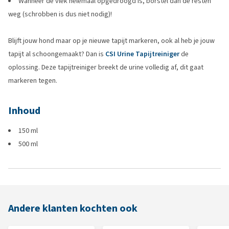
Wanneer de vlek helemaal opgedroogd is, borstel dan de resten
weg (schrobben is dus niet nodig)!
Blijft jouw hond maar op je nieuwe tapijt markeren, ook al heb je jouw
tapijt al schoongemaakt? Dan is
CSI Urine Tapijtreiniger
de
oplossing. Deze tapijtreiniger breekt de urine volledig af, dit gaat
markeren tegen.
Inhoud
150 ml
500 ml
Andere klanten kochten ook