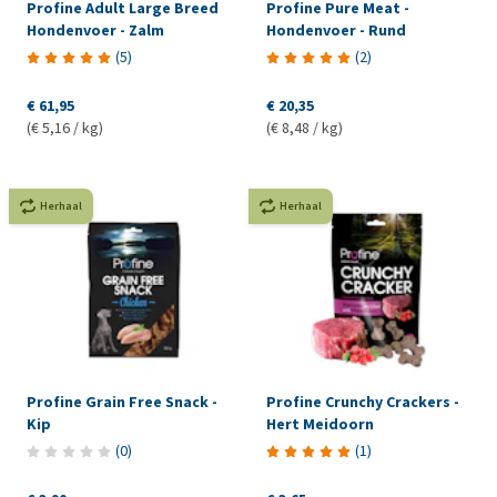
Profine Adult Large Breed
Profine Pure Meat -
Hondenvoer - Zalm
Hondenvoer - Rund
(
5
)
(
2
)
€ 61,95
€ 20,35
(€ 5,16 / kg)
(€ 8,48 / kg)
Herhaal
Herhaal
Profine Grain Free Snack -
Profine Crunchy Crackers -
Kip
Hert Meidoorn
(
0
)
(
1
)