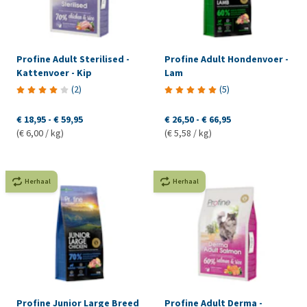
Profine Adult Sterilised -
Profine Adult Hondenvoer -
Kattenvoer - Kip
Lam
(
2
)
(
5
)
€ 18,95
-
€ 59,95
€ 26,50
-
€ 66,95
(€ 6,00 / kg)
(€ 5,58 / kg)
Herhaal
Herhaal
Profine Junior Large Breed
Profine Adult Derma -