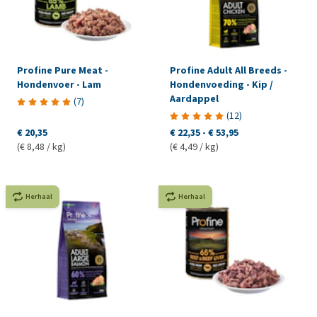
Profine Pure Meat -
Profine Adult All Breeds -
Hondenvoer - Lam
Hondenvoeding - Kip /
Aardappel
(
7
)
(
12
)
€ 20,35
€ 22,35
-
€ 53,95
(€ 8,48 / kg)
(€ 4,49 / kg)
Herhaal
Herhaal