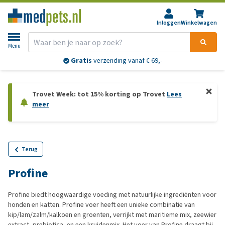
Inloggen
Winkelwagen
Menu
Gratis
verzending vanaf € 69,-
Trovet Week: tot 15% korting op Trovet
Lees
meer
Terug
Profine
Profine biedt hoogwaardige voeding met natuurlijke ingrediënten voor
honden en katten. Profine voer heeft een unieke combinatie van
kip/lam/zalm/kalkoen en groenten, verrijkt met maritieme mix, zeewier
extract, prebiotica, en een kruidenmix. Het voer van Profine draagt bij