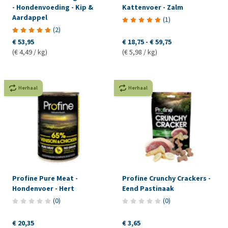
- Hondenvoeding - Kip &
Kattenvoer - Zalm
Aardappel
(
1
)
(
2
)
€ 53,95
€ 18,75
-
€ 59,75
(€ 4,49 / kg)
(€ 5,98 / kg)
Herhaal
Herhaal
Profine Pure Meat -
Profine Crunchy Crackers -
Hondenvoer - Hert
Eend Pastinaak
(
0
)
(
0
)
€ 20,35
€ 3,65