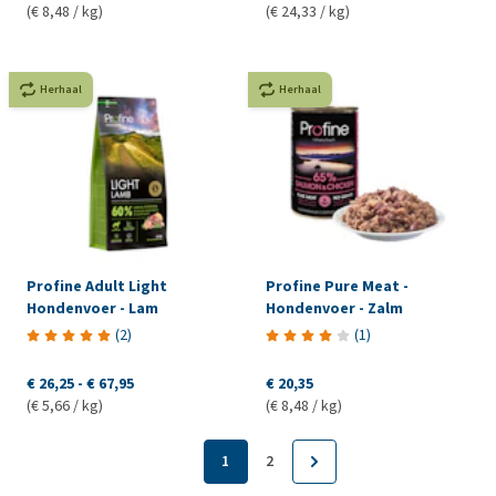
(€ 8,48 / kg)
(€ 24,33 / kg)
Herhaal
Herhaal
Profine Adult Light
Profine Pure Meat -
Hondenvoer - Lam
Hondenvoer - Zalm
(
2
)
(
1
)
€ 26,25
-
€ 67,95
€ 20,35
(€ 5,66 / kg)
(€ 8,48 / kg)
1
2