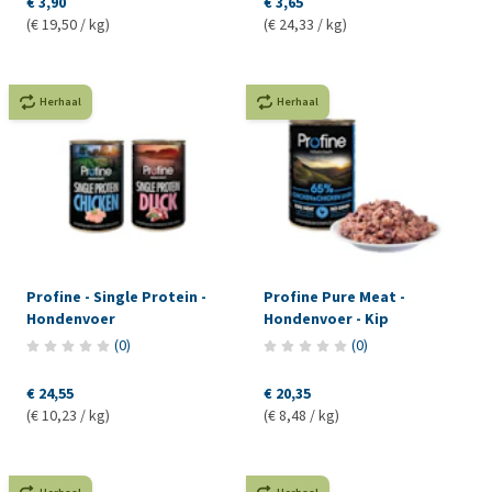
€ 3,90
€ 3,65
(€ 19,50 / kg)
(€ 24,33 / kg)
Herhaal
Herhaal
Profine - Single Protein -
Profine Pure Meat -
Hondenvoer
Hondenvoer - Kip
(
0
)
(
0
)
€ 24,55
€ 20,35
(€ 10,23 / kg)
(€ 8,48 / kg)