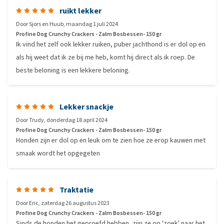
ruikt lekker
Door
Sjors en Huub
,
maandag 1 juli 2024
Profine Dog Crunchy Crackers - Zalm Bosbessen- 150 gr
Ik vind het zelf ook lekker ruiken, puber jachthond is er dol op en
als hij weet dat ik ze bij me heb, komt hij direct als ik roep. De
beste beloning is een lekkere beloning.
Lekker snackje
Door
Trudy
,
donderdag 18 april 2024
Profine Dog Crunchy Crackers - Zalm Bosbessen- 150 gr
Honden zijn er dol op en leuk om te zien hoe ze erop kauwen met
smaak wordt het opgegeten
Traktatie
Door
Eric
,
zaterdag 26 augustus 2023
Profine Dog Crunchy Crackers - Zalm Bosbessen- 150 gr
Sinds de honden het geproefd hebben, zijn ze op 'zoek' naar het