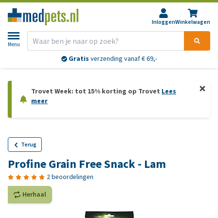
Inloggen
Winkelwagen
Menu
Gratis
verzending vanaf € 69,-
Trovet Week: tot 15% korting op Trovet
Lees
meer
Terug
Profine Grain Free Snack - Lam
2 beoordelingen
Herhaal