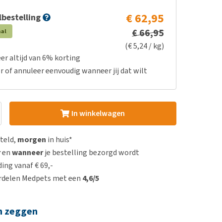
€ 62,95
bestelling
€ 66,95
aal
(€ 5,24 / kg)
er altijd van 6% korting
r of annuleer eenvoudig wanneer jij dat wilt
In winkelwagen
steld,
morgen
in huis*
r
en
wanneer
je bestelling bezorgd wordt
ing vanaf € 69,-
rdelen Medpets met een
4,6/5
n zeggen