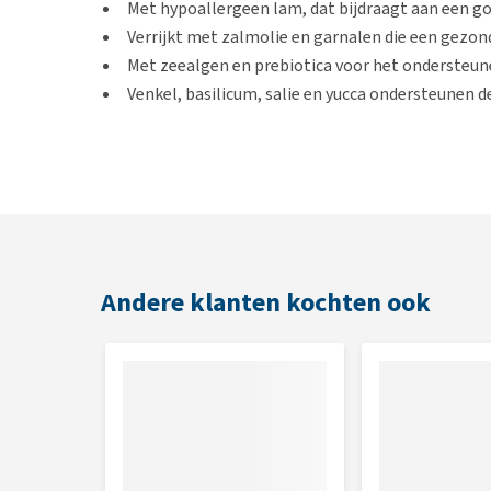
Met hypoallergeen lam, dat bijdraagt aan een g
Verrijkt met zalmolie en garnalen die een gezo
Met zeealgen en prebiotica voor het ondersteun
Venkel, basilicum, salie en yucca ondersteunen d
Geschikt voor
Volwassen honden van alle rassen
Smaak
Andere klanten kochten ook
Lam
Inhoud
3 of 12 kg