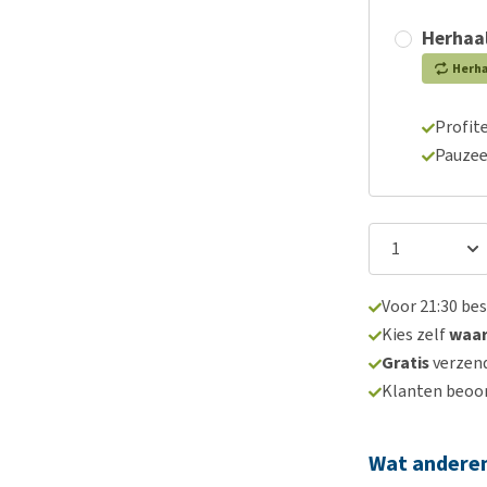
Herhaal
Herh
Profite
Pauzee
Voor 21:30 be
Kies zelf
waa
Gratis
verzend
Klanten beoo
Wat andere