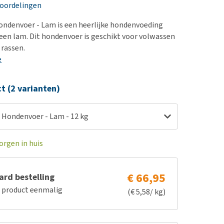
erproblemen
nd te zwaar wordt?
eoordelingen
derdom en dementie
lp! Mijn hond plast in
ondenvoer - Lam is een heerlijke hondenvoeding
is. Wat nu?
ergewicht en conditie
en lam. Dit hondenvoer is geschikt voor volwassen
kijk alles
 rassen.
ieren, pezen en botten
e
uchtbaarheid
kijk alles
ct (2 varianten)
t Hondenvoer - Lam - 12 kg
orgen in huis
€ 66,95
rd bestelling
e product eenmalig
(€ 5,58/ kg)