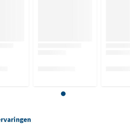
mg, ijzer (E1) 90 mg, jodium (3b201) 0,7 mg, organisch koper
mangaan (E5) 45 mg, organisch selenium (3b8.10) 0,2 mg, DL-
ervaringen