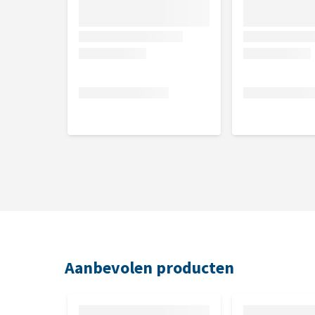
Samenstelling
Gedroogd lamsvlees (35%), aardappelen (25%), maïs
vitamine E), gedroogde appels, brouwers gist, gehy
zeealgen (0,5%), glucosaminesulfaat (0,02%), cich
kruidenmengsel (venkel, basilicum, salie 0,018%), f
(0,01%), chondroïtinesulfaat (0,012%), goudsbloem
Analytische bestanddelen
Ruw eiwit 25,0%, vetgehalte 13,0%, ruwe celstof 3,
1,2%, omega-3-vetzuur 0,22%, omega-6-vetzuur 1,
Nutritionele toevoegingsmiddel
Aanbevolen producten
In 1 kg: Vitamine A (3a672a) 18.000 IE, vitamine E (a
cholinechloride (3a890) 700 mg, biotine (3a880) 0,
mg, vitamine B12 (cyanocobalamine) 0,05 mg, vitami