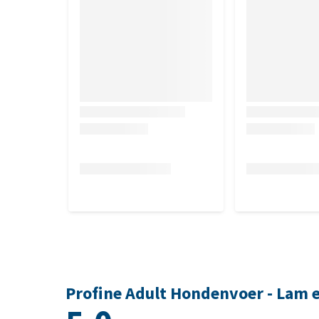
vitamine B6 (3a831) 1,5 mg, foliumzuur (3a316) 0,6 
(E4) 18 mg, organisch zink (E6) 100 mg, organisch 
methionine (3c301) 15 mg, L-lysine (3.2.3) 3 mg.
Profine Adult Hondenvoer - Lam 