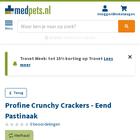
Inloggen
Winkelwagen
Menu
Gratis
dierenarts advies
Trovet Week: tot 15% korting op Trovet
Lees
meer
Terug
Profine Crunchy Crackers - Eend
Pastinaak
0 beoordelingen
Herhaal