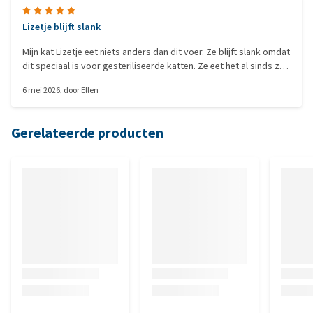
Lizetje blijft slank
Mijn kat Lizetje eet niets anders dan dit voer. Ze blijft slank omdat
dit speciaal is voor gesteriliseerde katten. Ze eet het al sinds ze
gesteriliseerd is en wil geen andere droge brokjes meer. De
6 mei 2026
, door
Ellen
dozen waarin het geleverd wordt zijn ook geweldig, want daar
zijn de kippen weer blij mee om in te zitten.
Gerelateerde producten