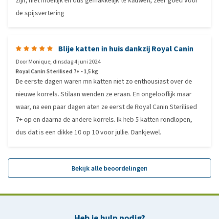
zijn, niet moeilijk en dus gemakkelijk te kauwen, zeer goed voor
de spijsvertering
Blije katten in huis dankzij Royal Canin
Door
Monique
,
dinsdag 4 juni 2024
Royal Canin Sterilised 7+ - 1,5 kg
De eerste dagen waren mn katten niet zo enthousiast over de
nieuwe korrels. Stilaan wenden ze eraan. En ongelooflijk maar
waar, na een paar dagen aten ze eerst de Royal Canin Sterilised
7+ op en daarna de andere korrels. Ik heb 5 katten rondlopen,
dus dat is een dikke 10 op 10 voor jullie. Dankjewel.
Bekijk alle beoordelingen
Heb je hulp nodig?