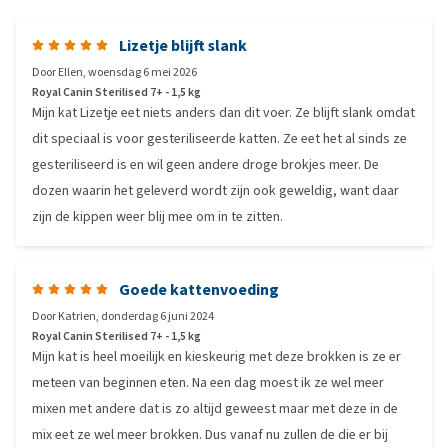
Lizetje blijft slank
Door
Ellen
,
woensdag 6 mei 2026
Royal Canin Sterilised 7+ - 1,5 kg
Mijn kat Lizetje eet niets anders dan dit voer. Ze blijft slank omdat
dit speciaal is voor gesteriliseerde katten. Ze eet het al sinds ze
gesteriliseerd is en wil geen andere droge brokjes meer. De
dozen waarin het geleverd wordt zijn ook geweldig, want daar
zijn de kippen weer blij mee om in te zitten.
Goede kattenvoeding
Door
Katrien
,
donderdag 6 juni 2024
Royal Canin Sterilised 7+ - 1,5 kg
Mijn kat is heel moeilijk en kieskeurig met deze brokken is ze er
meteen van beginnen eten. Na een dag moest ik ze wel meer
mixen met andere dat is zo altijd geweest maar met deze in de
mix eet ze wel meer brokken. Dus vanaf nu zullen de die er bij