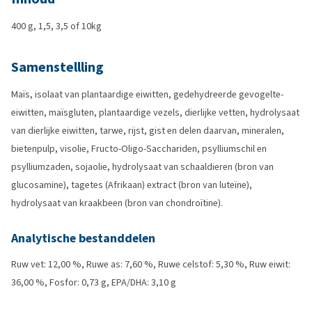
400 g, 1,5, 3,5 of 10kg
Samenstellling
Maïs, isolaat van plantaardige eiwitten, gedehydreerde gevogelte-
eiwitten, maïsgluten, plantaardige vezels, dierlijke vetten, hydrolysaat
van dierlijke eiwitten, tarwe, rijst, gist en delen daarvan, mineralen,
bietenpulp, visolie, Fructo-Oligo-Sacchariden, psylliumschil en
psylliumzaden, sojaolie, hydrolysaat van schaaldieren (bron van
glucosamine), tagetes (Afrikaan) extract (bron van luteïne),
hydrolysaat van kraakbeen (bron van chondroïtine).
Analytische bestanddelen
Ruw vet: 12,00 %, Ruwe as: 7,60 %, Ruwe celstof: 5,30 %, Ruw eiwit:
36,00 %, Fosfor: 0,73 g, EPA/DHA: 3,10 g