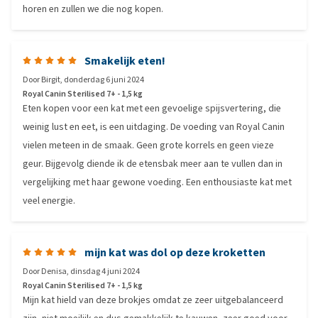
horen en zullen we die nog kopen.
Smakelijk eten!
Door
Birgit
,
donderdag 6 juni 2024
Royal Canin Sterilised 7+ - 1,5 kg
Eten kopen voor een kat met een gevoelige spijsvertering, die
weinig lust en eet, is een uitdaging. De voeding van Royal Canin
vielen meteen in de smaak. Geen grote korrels en geen vieze
geur. Bijgevolg diende ik de etensbak meer aan te vullen dan in
vergelijking met haar gewone voeding. Een enthousiaste kat met
veel energie.
mijn kat was dol op deze kroketten
Door
Denisa
,
dinsdag 4 juni 2024
Royal Canin Sterilised 7+ - 1,5 kg
Mijn kat hield van deze brokjes omdat ze zeer uitgebalanceerd