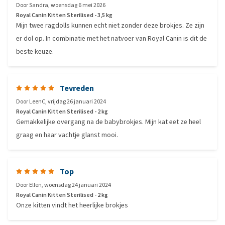
Door
Sandra
,
woensdag 6 mei 2026
Royal Canin Kitten Sterilised - 3,5 kg
Mijn twee ragdolls kunnen echt niet zonder deze brokjes. Ze zijn
er dol op. In combinatie met het natvoer van Royal Canin is dit de
beste keuze.
Tevreden
Door
LeenC
,
vrijdag 26 januari 2024
Royal Canin Kitten Sterilised - 2 kg
Gemakkelijke overgang na de babybrokjes. Mijn kat eet ze heel
graag en haar vachtje glanst mooi.
Top
Door
Ellen
,
woensdag 24 januari 2024
Royal Canin Kitten Sterilised - 2 kg
Onze kitten vindt het heerlijke brokjes