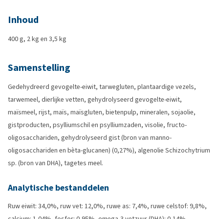
Inhoud
400 g, 2 kg en 3,5 kg
Samenstelling
Gedehydreerd gevogelte-eiwit, tarwegluten, plantaardige vezels,
tarwemeel, dierlijke vetten, gehydrolyseerd gevogelte-eiwit,
maïsmeel, rijst, maïs, maïsgluten, bietenpulp, mineralen, sojaolie,
gistproducten, psylliumschil en psylliumzaden, visolie, fructo-
oligosacchariden, gehydrolyseerd gist (bron van manno-
oligosacchariden en bèta-glucanen) (0,27%), algenolie Schizochytrium
sp. (bron van DHA), tagetes meel.
Analytische bestanddelen
Ruw eiwit: 34,0%, ruw vet: 12,0%, ruwe as: 7,4%, ruwe celstof: 9,8%,
calcium: 1,04%, fosfor: 0,95%, omega-3 vetzuur (DHA): 0,14%,