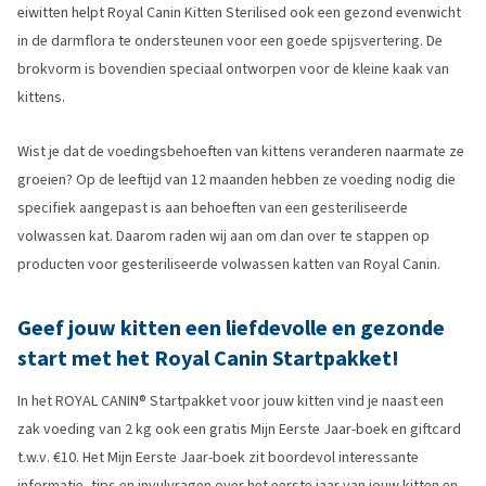
eiwitten helpt Royal Canin Kitten Sterilised ook een gezond evenwicht
in de darmflora te ondersteunen voor een goede spijsvertering. De
brokvorm is bovendien speciaal ontworpen voor de kleine kaak van
kittens.
Wist je dat de voedingsbehoeften van kittens veranderen naarmate ze
groeien? Op de leeftijd van 12 maanden hebben ze voeding nodig die
specifiek aangepast is aan behoeften van een gesteriliseerde
volwassen kat. Daarom raden wij aan om dan over te stappen op
producten voor gesteriliseerde volwassen katten van Royal Canin.
Geef jouw kitten een liefdevolle en gezonde
start met het Royal Canin Startpakket!
In het ROYAL CANIN® Startpakket voor jouw kitten vind je naast een
zak voeding van 2 kg ook een gratis Mijn Eerste Jaar-boek en giftcard
t.w.v. €10. Het Mijn Eerste Jaar-boek zit boordevol interessante
informatie, tips en invulvragen over het eerste jaar van jouw kitten en