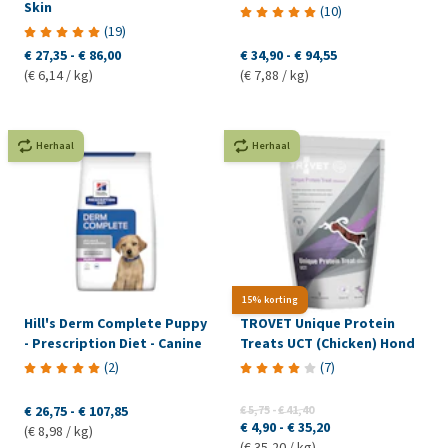
Skin
(
10
)
(
19
)
€ 27,35
-
€ 86,00
€ 34,90
-
€ 94,55
(€ 6,14 / kg)
(€ 7,88 / kg)
Herhaal
Herhaal
15% korting
Hill's Derm Complete Puppy
TROVET Unique Protein
- Prescription Diet - Canine
Treats UCT (Chicken) Hond
(
2
)
(
7
)
€ 26,75
-
€ 107,85
€ 5,75
-
€ 41,40
€ 4,90
-
€ 35,20
(€ 8,98 / kg)
(€ 35,20 / kg)