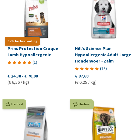
12% herhaalkorting
Prins Protection Croque
Hill's Science Plan
Lamb Hypoallergenic
Hypoallergenic Adult Large
Hondenvoer - Zalm
(
1
)
(
18
)
€ 24,30
-
€ 70,00
€ 87,60
(€ 6,56 / kg)
(€ 6,25 / kg)
Herhaal
Herhaal