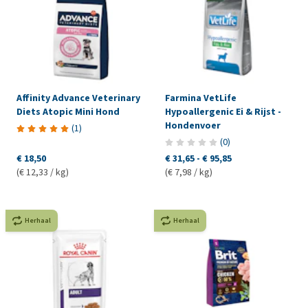
Affinity Advance Veterinary
Farmina VetLife
Diets Atopic Mini Hond
Hypoallergenic Ei & Rijst -
Hondenvoer
(
1
)
(
0
)
€ 18,50
€ 31,65
-
€ 95,85
(€ 12,33 / kg)
(€ 7,98 / kg)
Herhaal
Herhaal