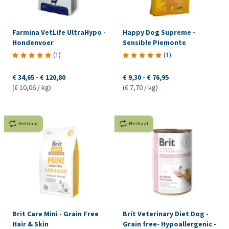
Farmina VetLife UltraHypo -
Happy Dog Supreme -
Hondenvoer
Sensible Piemonte
(
1
)
(
1
)
€ 34,65
-
€ 120,80
€ 9,30
-
€ 76,95
(€ 10,06 / kg)
(€ 7,70 / kg)
Herhaal
Herhaal
Brit Care Mini - Grain Free
Brit Veterinary Diet Dog -
Hair & Skin
Grain free- Hypoallergenic -