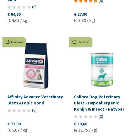
(
8
)
(
0
)
€ 64,80
€ 27,90
(€ 4,63 / kg)
(€ 9,30 / kg)
Herhaal
Herhaal
Affinity Advance Veterinary
Calibra Dog Veterinary
Diets Atopic Hond
Diets - Hypoallergenic
Konijn & Insect - Natvoer
(
0
)
(
0
)
€ 72,90
€ 30,60
(€ 6,07 / kg)
(€ 12,75 / kg)