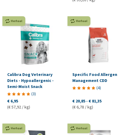
Herhaal
Herhaal
Calibra Dog Veterinary
Specific Food Allergen
Diets - Hypoallergenic -
Management CDD
Semi-Moist Snack
(
4
)
(
3
)
€ 6,95
€ 20,85
-
€ 81,35
(€ 57,92 / kg)
(€ 6,78 / kg)
Herhaal
Herhaal