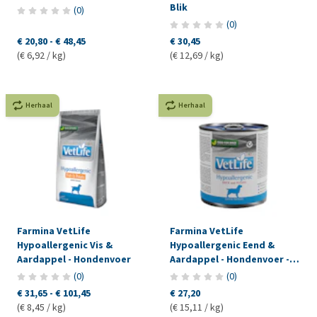
Blik
(
0
)
(
0
)
€ 20,80
-
€ 48,45
€ 30,45
(€ 6,92 / kg)
(€ 12,69 / kg)
Herhaal
Herhaal
Farmina VetLife
Farmina VetLife
Hypoallergenic Vis &
Hypoallergenic Eend &
Aardappel - Hondenvoer
Aardappel - Hondenvoer -
Blik
(
0
)
(
0
)
€ 31,65
-
€ 101,45
€ 27,20
(€ 8,45 / kg)
(€ 15,11 / kg)