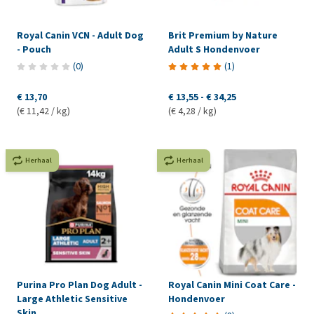
Royal Canin VCN - Adult Dog
Brit Premium by Nature
- Pouch
Adult S Hondenvoer
(
0
)
(
1
)
€ 13,70
€ 13,55
-
€ 34,25
(€ 11,42 / kg)
(€ 4,28 / kg)
Herhaal
Herhaal
Purina Pro Plan Dog Adult -
Royal Canin Mini Coat Care -
Large Athletic Sensitive
Hondenvoer
Skin