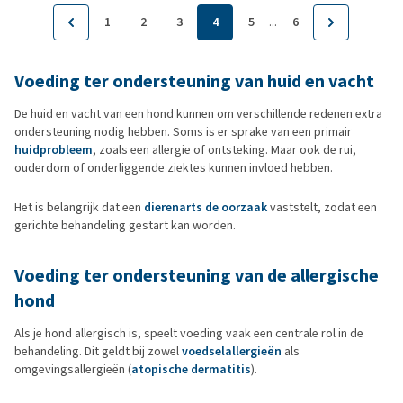
...
1
2
3
4
5
6
Voeding ter ondersteuning van huid en vacht
De huid en vacht van een hond kunnen om verschillende redenen extra
ondersteuning nodig hebben. Soms is er sprake van een primair
huidprobleem
, zoals een allergie of ontsteking. Maar ook de rui,
ouderdom of onderliggende ziektes kunnen invloed hebben.
Het is belangrijk dat een
dierenarts de oorzaak
vaststelt, zodat een
gerichte behandeling gestart kan worden.
Voeding ter ondersteuning van de allergische
hond
Als je hond allergisch is, speelt voeding vaak een centrale rol in de
behandeling. Dit geldt bij zowel
voedselallergieën
als
omgevingsallergieën (
atopische dermatitis
).