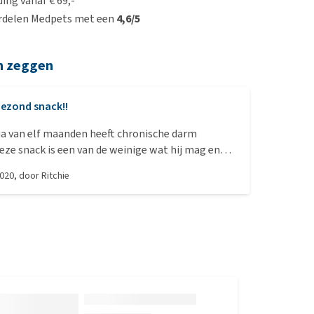
ing vanaf € 69,-
rdelen Medpets met een
4,6/5
n zeggen
ezond snack!!
ua van elf maanden heeft chronische darm
ze snack is een van de weinige wat hij mag en
 binnen zijn dieet. Ik knip ze in kleine stukjes als
2020
, door
Ritchie
elen en als hij braaf is. Wordt regelmatig
s een blijvertje