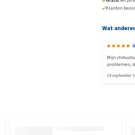
Gratis
verzend
Klanten beoo
Wat andere
G
Mijn chihuah
problemen, de
goed verdraagt
19 september 
beloning tijdens sp
besteld, dus i