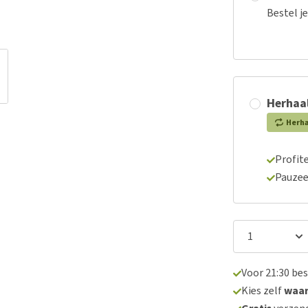
Bestel j
Herhaal
Herh
Profite
Pauzee
Voor 21:30 be
Kies zelf
waa