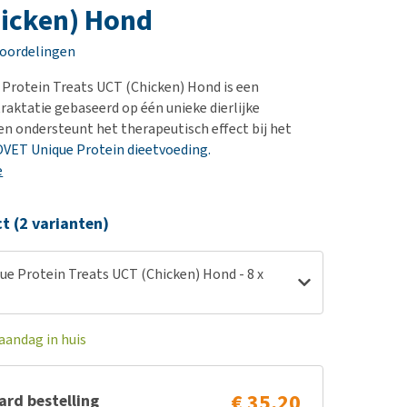
erproblemen
nd te zwaar wordt?
icken) Hond
derdom en dementie
lp! Mijn hond plast in
eoordelingen
is. Wat nu?
ergewicht en conditie
kijk alles
Protein Treats UCT (Chicken) Hond is een
ieren, pezen en botten
raktatie gebaseerd op één unieke dierlijke
uchtbaarheid
 en ondersteunt het therapeutisch effect bij het
VET Unique Protein dieetvoeding.
kijk alles
e
ct (2 varianten)
e Protein Treats UCT (Chicken) Hond - 8 x
aandag in huis
€ 35,20
rd bestelling