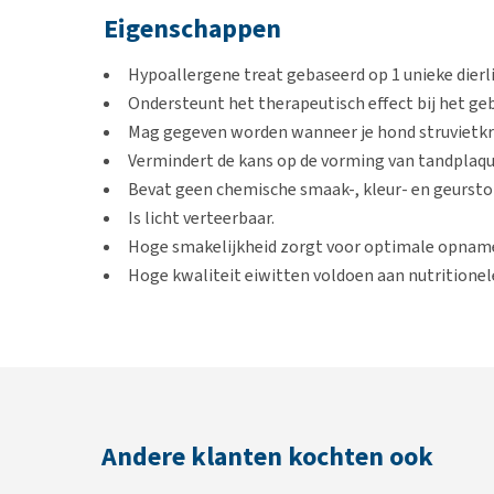
Eigenschappen
Hypoallergene treat gebaseerd op 1 unieke dierli
Ondersteunt het therapeutisch effect bij het geb
Mag gegeven worden wanneer je hond struvietkri
Vermindert de kans op de vorming van tandplaqu
Bevat geen chemische smaak-, kleur- en geursto
Is licht verteerbaar.
Hoge smakelijkheid zorgt voor optimale opnam
Hoge kwaliteit eiwitten voldoen aan nutritione
Puur kip veroorzaakt zelden allergische reacties.
Indicaties
Voedselallergie
Voedselintolerantie
Andere klanten kochten ook