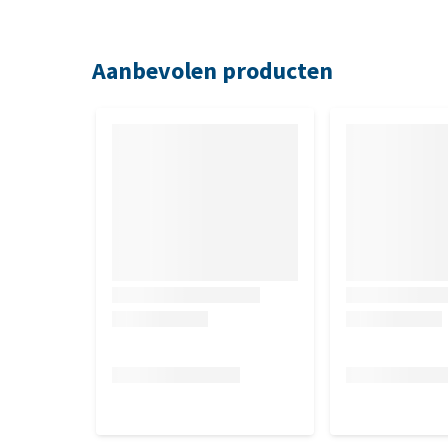
Samenstelling
Kip, sorbitol, glycerol, rijstzetmeel, natriumchlori
Aanbevolen producten
Analytische bestanddelen
Eiwit
69,0%, v
et
3,0%, a
norganische stof
5,0%, r
uwe
v
itamine E
1000 mg/kg, c
alcium (Ca)
0,06%, f
osfor (