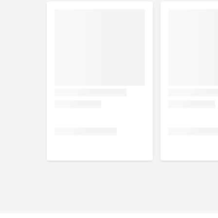
Contra-indicaties
Overgevoeligheid voor dierlijk eiwit van kip
Pups
Gebruik
De aanbevolen gebruiksduur voor TROVET Unique Prot
8 weken. Als de overgevoeligheidsverschijnselen v
Hond voor een onbeperkte periode worden gebruikt. 
belang. TROVET adviseert bij het geven van meerder
dagelijkse voeding.
Afmetingen
5 x 30 x 25 mm