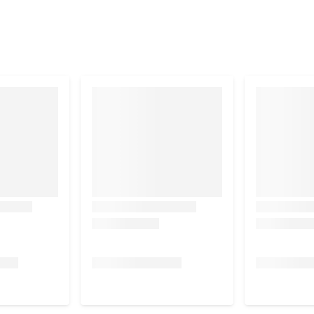
de, kaliumsorbaat.
 celstof
0,5%, v
ocht
18,0%, o
verige koolhydraten
4,5%,
P)
0,70%, n
atrium (Na)
0,80%, k
alium (K)
1,00%.