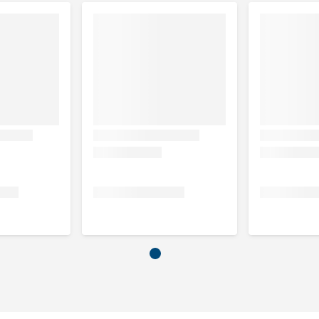
ein Treats UCT (Chicken) Hond is in eerste instantie 3 tot
erdwijnen, kan TROVET Unique Protein Treats UCT (Chicken)
Het strikt opvolgen van het dieetvoorschrift is van groot
e treats, deze in mindering te brengen op de hoeveelheid