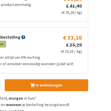
e product eenmalig
€ 41,40
(€ 35,20/ kg)
€ 33,10
bestelling
€ 35,20
aal
(€ 33,10 / kg)
er altijd van 6% korting
r of annuleer eenvoudig wanneer jij dat wilt
In winkelwagen
steld,
morgen
in huis*
r
en
wanneer
je bestelling bezorgd wordt