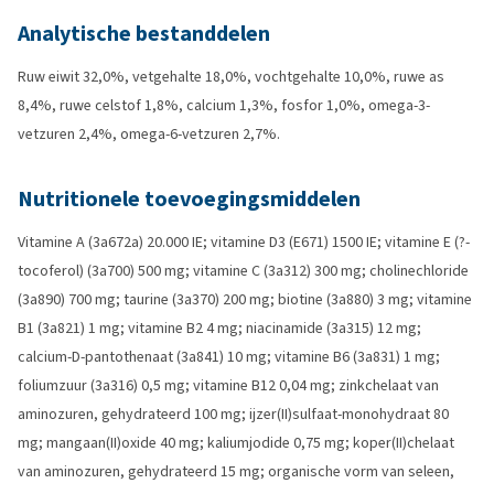
Analytische bestanddelen
Ruw eiwit 32,0%, vetgehalte 18,0%, vochtgehalte 10,0%, ruwe as
8,4%, ruwe celstof 1,8%, calcium 1,3%, fosfor 1,0%, omega-3-
vetzuren 2,4%, omega-6-vetzuren 2,7%.
Nutritionele toevoegingsmiddelen
Vitamine A (3a672a) 20.000 IE; vitamine D3 (E671) 1500 IE; vitamine E (?-
tocoferol) (3a700) 500 mg; vitamine C (3a312) 300 mg; cholinechloride
(3a890) 700 mg; taurine (3a370) 200 mg; biotine (3a880) 3 mg; vitamine
B1 (3a821) 1 mg; vitamine B2 4 mg; niacinamide (3a315) 12 mg;
calcium-D-pantothenaat (3a841) 10 mg; vitamine B6 (3a831) 1 mg;
foliumzuur (3a316) 0,5 mg; vitamine B12 0,04 mg; zinkchelaat van
aminozuren, gehydrateerd 100 mg; ijzer(II)sulfaat-monohydraat 80
mg; mangaan(II)oxide 40 mg; kaliumjodide 0,75 mg; koper(II)chelaat
van aminozuren, gehydrateerd 15 mg; organische vorm van seleen,