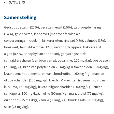
5,77 x 8,45 mm
Samenstelling
Gedroogde zalm (25%), vers zalmeiwit (16%), gedroogde haring
(14%), gele erwten, kippenvet (met tocoferolen als
conserveringsmiddelen), kikkererwten, lijnzaad (4%), zalmolie (3%),
boekweit, teunisbloemolie (1%), gedroogde appels, bakkersgist,
algen (0,5%, Ascophyllum nodosum), gehydrolyseerde
schaaldierschalen (een bron van glucosamine, 260 mg/kg), bosbessen
(230 mg/kg, bron van polyfenolen 70 mg/kg & flavonoïden 30 mg/kg),
kraakbeenextract (een bron van chondroïtine, 160 mg/kg), mannan-
oligosachariden (150 mg/kg), kruiden & vruchten (rozemarijn, citrus,
kurkuma, 150 mg/kg), fructo-oligosachariden (100 mg/kg), Yucca
schidigera (100 mg/kg), inuline (90 mg/kg), mariadistel (75 mg/kg),
duindoorn (75 mg/kg), kamille (30 mg/kg), kruidnagels (30 mg/kg),
salie (25 mg/kg).