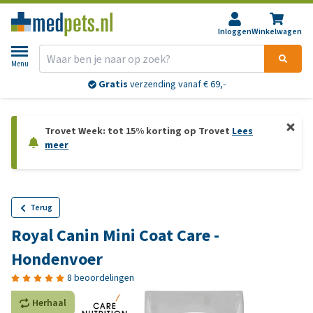
Inloggen
Winkelwagen
Menu
Gratis
verzending vanaf € 69,-
Trovet Week: tot 15% korting op Trovet
Lees
meer
Terug
Royal Canin Mini Coat Care -
Hondenvoer
8 beoordelingen
Herhaal