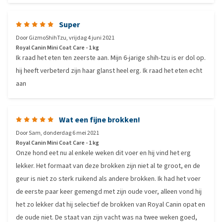
Super
Door
GizmoShihTzu
,
vrijdag 4 juni 2021
Royal Canin Mini Coat Care - 1 kg
Ik raad het eten ten zeerste aan. Mijn 6-jarige shih-tzu is er dol op.
hij heeft verbeterd zijn haar glanst heel erg. Ik raad het eten echt
aan
Wat een fijne brokken!
Door
Sam
,
donderdag 6 mei 2021
Royal Canin Mini Coat Care - 1 kg
Onze hond eet nu al enkele weken dit voer en hij vind het erg
lekker. Het formaat van deze brokken zijn niet al te groot, en de
geur is niet zo sterk ruikend als andere brokken. Ik had het voer
de eerste paar keer gemengd met zijn oude voer, alleen vond hij
het zo lekker dat hij selectief de brokken van Royal Canin opat en
de oude niet. De staat van zijn vacht was na twee weken goed,