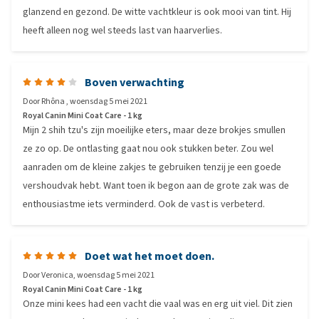
glanzend en gezond. De witte vachtkleur is ook mooi van tint. Hij
heeft alleen nog wel steeds last van haarverlies.
Boven verwachting
Door
Rhôna
,
woensdag 5 mei 2021
Royal Canin Mini Coat Care - 1 kg
Mijn 2 shih tzu's zijn moeilijke eters, maar deze brokjes smullen
ze zo op. De ontlasting gaat nou ook stukken beter. Zou wel
aanraden om de kleine zakjes te gebruiken tenzij je een goede
vershoudvak hebt. Want toen ik begon aan de grote zak was de
enthousiastme iets verminderd. Ook de vast is verbeterd.
Doet wat het moet doen.
Door
Veronica
,
woensdag 5 mei 2021
Royal Canin Mini Coat Care - 1 kg
Onze mini kees had een vacht die vaal was en erg uit viel. Dit zien