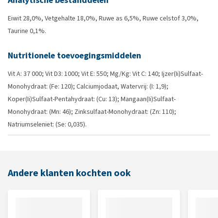
Analytische bestanddelen
Eiwit 28,0%, Vetgehalte 18,0%, Ruwe as 6,5%, Ruwe celstof 3,0%,
Taurine 0,1%.
Nutritionele toevoegingsmiddelen
Vit A: 37 000; Vit D3: 1000; Vit E: 550; Mg/Kg: Vit C: 140; Ijzer(Ii)Sulfaat-
Monohydraat: (Fe: 120); Calciumjodaat, Watervrij: (I: 1,9);
Koper(Ii)Sulfaat-Pentahydraat: (Cu: 13); Mangaan(Ii)Sulfaat-
Monohydraat: (Mn: 46); Zinksulfaat-Monohydraat: (Zn: 110);
Natriumseleniet: (Se: 0,035).
Andere klanten kochten ook