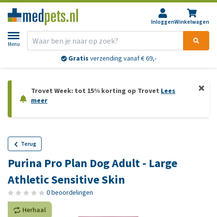
Inloggen
Winkelwagen
Menu
Gratis
verzending vanaf € 69,-
Trovet Week: tot 15% korting op Trovet
Lees
meer
Terug
Purina Pro Plan Dog Adult - Large
Athletic Sensitive Skin
0 beoordelingen
Herhaal