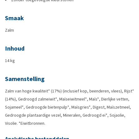
Smaak
Zalm
Inhoud
14 kg
Samenstelling
Zalm van hoge kwaliteit* (17%) (inclusief kop, beenderen, vlees), Rijst*
(14%), Gedroogd zalmeiwit*, Maïseiwitmeel*, Maïs*, Dierlijke vetten,
Sojameel*, Gedroogde bietenpulp*, Maïsgries*, Digest, Maïszetmeel,
Gedroogde plantaardige vezel, Mineralen, Gedroogd ei*, Sojaolie,
Visolie. *Eiwitbronnen.