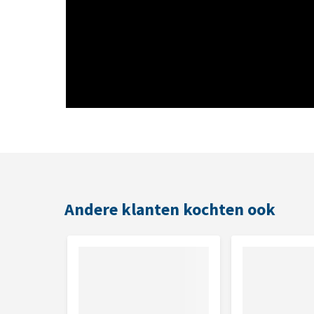
Andere klanten kochten ook
In het kort
Optimaal voor de vacht
Bevat geen granen en gluten
Bevat 1 dierlijke eiwitbron (kwartel) en 1 kool