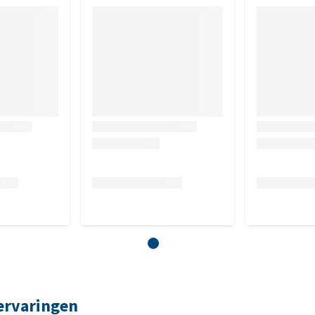
nnebloemolie, leverhydrolisaat (10.000 D), raapzaadolie,
raten aanwezig zijn)
ervaringen