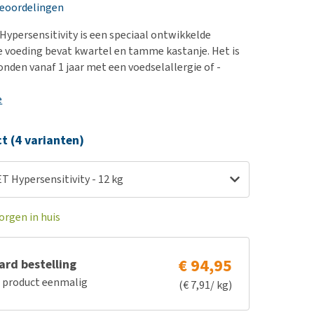
erproblemen
nd te zwaar wordt?
beoordelingen
derdom en dementie
lp! Mijn hond plast in
ypersensitivity is een speciaal ontwikkelde
is. Wat nu?
ergewicht en conditie
e voeding bevat kwartel en tamme kastanje. Het is
kijk alles
onden vanaf 1 jaar met een voedselallergie of -
ieren, pezen en botten
uchtbaarheid
e
kijk alles
ct (4 varianten)
 Hypersensitivity - 12 kg
orgen in huis
€ 94,95
rd bestelling
e product eenmalig
(€ 7,91/ kg)