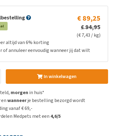
€ 89,25
bestelling
€ 94,95
aal
(€ 7,43 / kg)
er altijd van 6% korting
r of annuleer eenvoudig wanneer jij dat wilt
In winkelwagen
steld,
morgen
in huis*
r
en
wanneer
je bestelling bezorgd wordt
ing vanaf € 69,-
rdelen Medpets met een
4,6/5