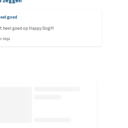
n zeggen
eel goed
t heel goed op Happy Dog!!!
or
Anja