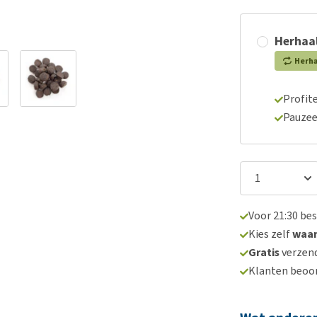
Herhaal
Herh
Profite
Pauzee
Voor 21:30 be
Kies zelf
waa
Gratis
verzend
Klanten beoo