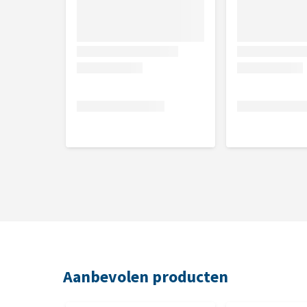
Kan gebruikt worden als eliminatiedieet
Te gebruiken bij:
Honden met een voedselallergie of -intoleranti
Niet te gebruiken bij:
Puppy's en jonge honden tot 12 maanden leeftij
Drachtige en zogende honden
Intolerantie van 1 of meerdere van de ingrediën
Brokgrootte
De omvang van het brok is gemiddeld waardoor die v
Aanbevolen producten