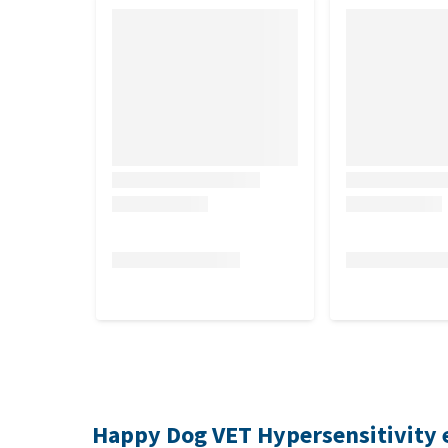
Smaak
Kwartel en kastanje
Inhoud
De brokken zijn te koop in zakken van 1, 4 en 12 kilo
Samenstelling
Kastanjemeel (60,5 %), kwartelproteïne* (27 %), zo
natriumchloride.
Geselecteerde proteïnebron: kwartel
Geselecteerde koolhydraatbron: tamme kastanje
(Er kunnen sporen van andere proteïnen en koolhyd
*gedroogd
Happy Dog VET Hypersensitivity 