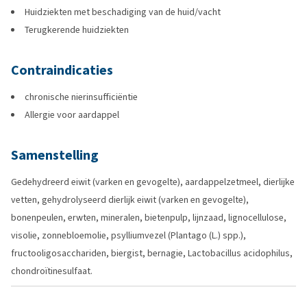
Huidziekten met beschadiging van de huid/vacht
Terugkerende huidziekten
Contraindicaties
chronische nierinsufficiëntie
Allergie voor aardappel
Samenstelling
Gedehydreerd eiwit (varken en gevogelte), aardappelzetmeel, dierlijke
vetten, gehydrolyseerd dierlijk eiwit (varken en gevogelte),
bonenpeulen, erwten, mineralen, bietenpulp, lijnzaad, lignocellulose,
visolie, zonnebloemolie, psylliumvezel (Plantago (L.) spp.),
fructooligosacchariden, biergist, bernagie, Lactobacillus acidophilus,
chondroïtinesulfaat.