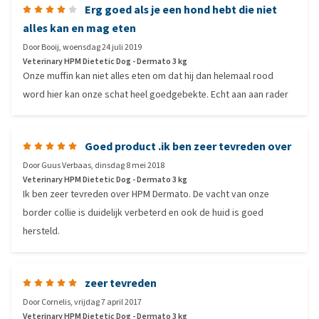
Erg goed als je een hond hebt die niet
alles kan en mag eten
Door
Booij
,
woensdag 24 juli 2019
Veterinary HPM Dietetic Dog - Dermato 3 kg
Onze muffin kan niet alles eten om dat hij dan helemaal rood
word hier kan onze schat heel goedgebekte. Echt aan aan rader
Goed product .ik ben zeer tevreden over
Door
Guus Verbaas
,
dinsdag 8 mei 2018
Veterinary HPM Dietetic Dog - Dermato 3 kg
Ik ben zeer tevreden over HPM Dermato. De vacht van onze
border collie is duidelijk verbeterd en ook de huid is goed
hersteld.
zeer tevreden
Door
Cornelis
,
vrijdag 7 april 2017
Veterinary HPM Dietetic Dog - Dermato 3 kg