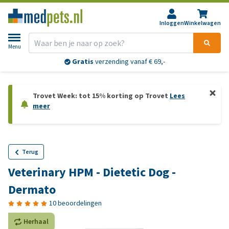
Inloggen
Winkelwagen
Menu
Gratis
verzending vanaf € 69,-
Trovet Week: tot 15% korting op Trovet
Lees
meer
Terug
Veterinary HPM - Dietetic Dog -
Dermato
10 beoordelingen
Herhaal