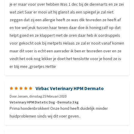
je er maar voor over hebben Was 1 dec bij de dierenarts en ze zei
wat ziet Saar er mooi uit hij glanst als een spiegel je zal niet
zeggen dat zij een allergie heeft ze was dik tevreden ze heeft af
en toe wel jeuk tussen haar tenen daar doe ik honingzalf op dat
helpt goed en ze klappert met de oren daar heb ik oordruppels
voor gekocht ook bij metpets Helaas ze zal er nooit vanaf komen
maar dit voer is echt een aanrader ik ben er tevreden over en ze
vindt het ook nog lekker je doet het tenslotte voor je hond ze is
er blij mee ,groetjes Hettie
Virbac Veterinary HPM Dermato
Door
Jeroen
,
dinsdag 25 februari 2020
Veterinary HPM Dietetic Dog - Dermato 3 kg
Prima hondenbrokken! Onze hond heeft duidelijk minder
huidproblemen sinds wij dit voer geven..