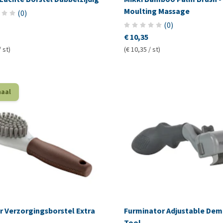
Moulting Massage
(
0
)
(
0
)
€ 10,35
/ st)
(€ 10,35 / st)
haal
r Verzorgingsborstel Extra
Furminator Adjustable Dem
Tool