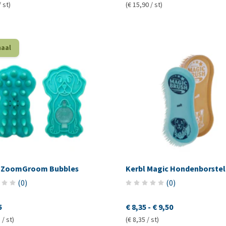
/ st)
(€ 15,90 / st)
haal
 ZoomGroom Bubbles
Kerbl Magic Hondenborstel
(
0
)
(
0
)
5
€ 8,35
-
€ 9,50
 / st)
(€ 8,35 / st)