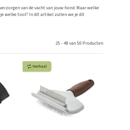
erproblemen
nd te zwaar wordt?
verzorgen van de vacht van jouw hond. Maar welke
derdom en dementie
lp! Mijn hond plast in
welke tool? In dit artikel zullen we je dit
is. Wat nu?
ergewicht en conditie
kijk alles
ieren, pezen en botten
uchtbaarheid
25
-
48
van
50
Producten
kijk alles
Herhaal