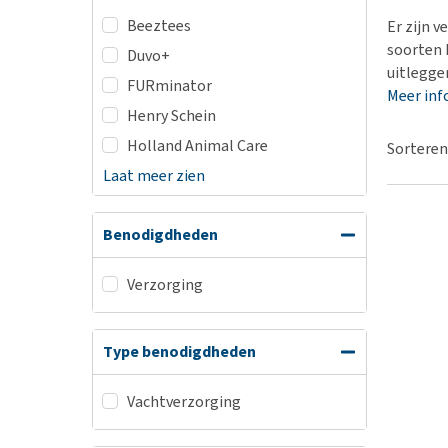
BARF
Hypoallergeen vo
Beeztees
Er zijn 
Puppy apotheek
Biologisch honde
soorten 
Duvo+
Vuurwerkangst
uitlegge
Vegan hondenvoe
FURminator
Meer inf
Bekijk alles
Snacks
Henry Schein
Bekijk alles
Holland Animal Care
Sorteren
Laat meer zien
Benodigdheden
Verzorging
Type benodigdheden
Vachtverzorging