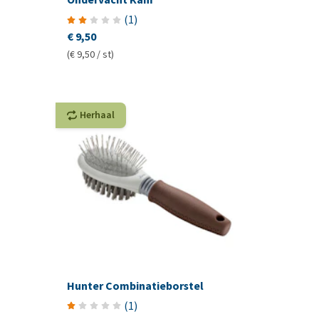
(
1
)
€ 9,50
(€ 9,50 / st)
Herhaal
Hunter Combinatieborstel
(
1
)