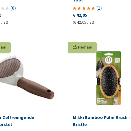
(
0
)
(
1
)
0
€ 42,05
 / st)
(€ 42,05 / st)
haal
Herhaal
r Zelfreinigende
Mikki Bamboo Palm Brush -
orstel
Bristle