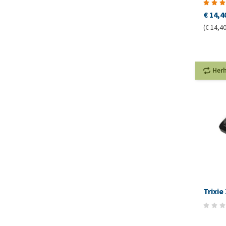
€ 14,4
(€ 14,40
Her
Trixie