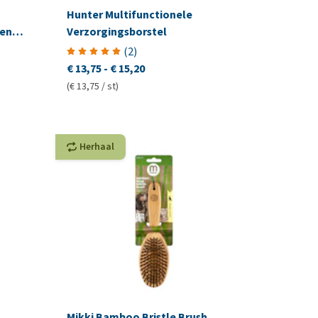
Hunter Multifunctionele
en
Verzorgingsborstel
(
2
)
€ 13,75
-
€ 15,20
(€ 13,75 / st)
Herhaal
Mikki Bamboo Bristle Brush