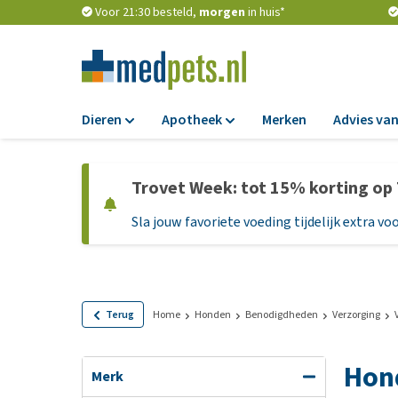
Voor 21:30 besteld,
morgen
in huis*
Dieren
Apotheek
Merken
Advies van
Voer
Apotheek
Trovet Week: tot 15% korting op
Hondenbrokken
Vlooien en teken
Sla jouw favoriete voeding tijdelijk extra voo
Natvoer
Ontworming
Dieetvoer
Medicijnen en
supplementen
Standaardvoer
Probiotica en we
Graanvrij honden
Terug
Home
Honden
Benodigdheden
Verzorging
Vitamines en min
Puppyvoer en sna
Hon
Medische benodi
Glutenvrij honden
Merk