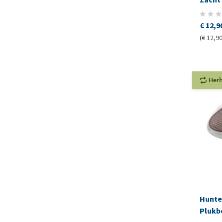
€ 12,9
(€ 12,90
Her
Hunte
Plukb