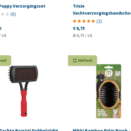
 Puppy Verzorgingsset
Trixie
Vachtverzorgingshandscho
(
0
)
Lange Noppen
(
2
)
0
€ 8,75
/ st)
(€ 8,75 / st)
haal
Herhaal
 Zachte Borstel Dubbelzijdig
Mikki Bamboo Palm Brush -