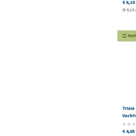
€ 6,10
(€ 6,10 
Her
Trixie
Vacht
Korte
€ 4,65