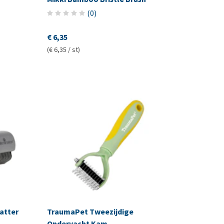
(
0
)
€ 6,35
(€ 6,35 / st)
atter
TraumaPet Tweezijdige
Ondervacht Kam