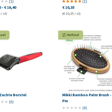
(
1
)
(
1
)
0
-
€ 16,40
€ 10,35
 / st)
(€ 10,35 / st)
haal
Herhaal
 Zachte Borstel
Mikki Bamboo Palm Brush - 
Pin
(
0
)
(
0
)