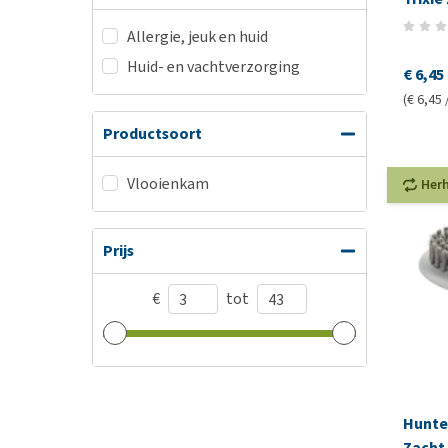
Allergie, jeuk en huid
Huid- en vachtverzorging
€ 6,45
(€ 6,45 
Productsoort
Vlooienkam
Her
Prijs
€
tot
Hunte
Zacht