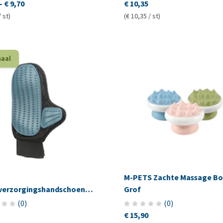
-
€ 9,70
€ 10,35
/ st)
(€ 10,35 / st)
haal
M-PETS Zachte Massage Bo
verzorgingshandschoen
Grof
 Noppen
(
0
)
(
0
)
€ 15,90