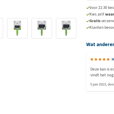
Voor 21:30 be
Kies zelf
waa
Gratis
verzend
Klanten beoo
Wat andere
H
Deze kan is e
vindt het nog
5 juni 2023
, do