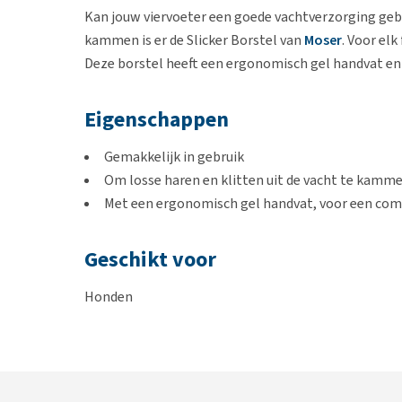
Kan jouw viervoeter een goede vachtverzorging gebr
kammen is er de Slicker Borstel van
Moser
. Voor elk
Deze borstel heeft een ergonomisch gel handvat en 
Eigenschappen
Gemakkelijk in gebruik
Om losse haren en klitten uit de vacht te kamm
Met een ergonomisch gel handvat, voor een com
Geschikt voor
Honden
Formaten
Small:
geschikt voor kleine honden