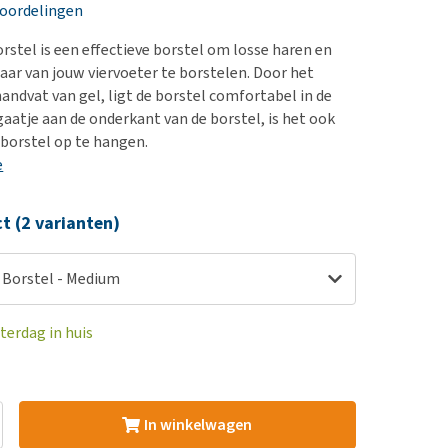
erproblemen
nd te zwaar wordt?
eoordelingen
derdom en dementie
lp! Mijn hond plast in
rstel is een effectieve borstel om losse haren en
is. Wat nu?
ergewicht en conditie
haar van jouw viervoeter te borstelen. Door het
kijk alles
ndvat van gel, ligt de borstel comfortabel in de
ieren, pezen en botten
gaatje aan de onderkant van de borstel, is het ook
uchtbaarheid
borstel op te hangen.
e
kijk alles
ct (2 varianten)
r Borstel - Medium
terdag in huis
In winkelwagen