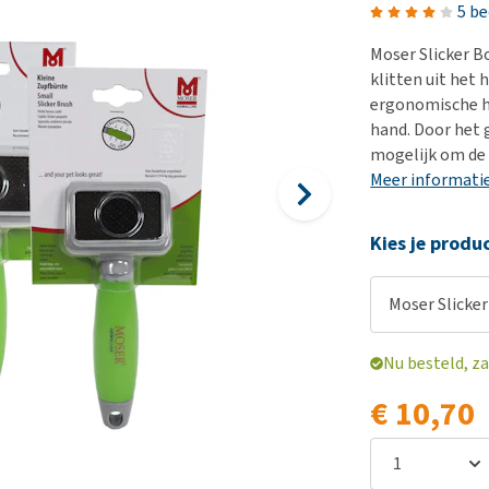
Bench
Nierproblemen
BARF
Ni
ho
er
5 b
Voer- en drinkbakken
Ouderdom en dementie
Puppy apotheek
Ou
He
nvoer
Moser Slicker Bo
hu
Op reis en onderweg
Overgewicht en conditie
Vuurwerkangst
Ov
klitten uit het 
r
Be
ergonomische ha
Bekijk alles
Bekijk alles
Puppy benodigdheden
Sp
hand. Door het 
Bekijk alles
Vr
mogelijk om de 
Meer informati
Be
Kies je produ
Moser Slicke
Nu besteld, za
€ 10,70