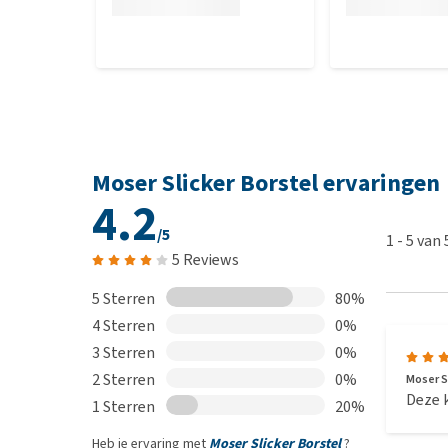
Moser Slicker Borstel ervaringen
4.2
/5
1
-
5
van
5 Reviews
5 Sterren
80%
4 Sterren
0%
3 Sterren
0%
2 Sterren
0%
Moser Sl
Deze k
1 Sterren
20%
Heb je ervaring met
Moser Slicker Borstel
?