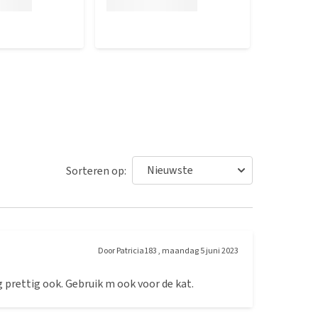
Sorteren op:
Door
Patricia183
,
maandag 5 juni 2023
g prettig ook. Gebruik m ook voor de kat.