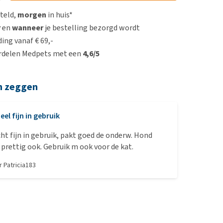
steld,
morgen
in huis*
r
en
wanneer
je bestelling bezorgd wordt
ing vanaf € 69,-
rdelen Medpets met een
4,6/5
n zeggen
eel fijn in gebruik
cht fijn in gebruik, pakt goed de onderw. Hond
 prettig ook. Gebruik m ook voor de kat.
or
Patricia183